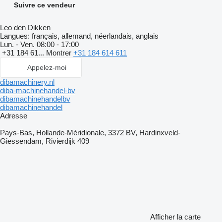
Suivre ce vendeur
Leo den Dikken
Langues:
français, allemand, néerlandais, anglais
Lun. - Ven.
08:00 - 17:00
+31 184 61...
Montrer
+31 184 614 611
Appelez-moi
dibamachinery.nl
diba-machinehandel-bv
dibamachinehandelbv
dibamachinehandel
Adresse
Pays-Bas, Hollande-Méridionale, 3372 BV, Hardinxveld-
Giessendam, Rivierdijk 409
Afficher la carte