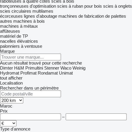
raboteuses à quatre côtés
scies à bois
tronçonneuses d'optimisation
scies à ruban pour bois
scies à onglets
scies circulaires multilames
écorceuses
lignes d'aboutage
machines de fabrication de palettes
autres machines à bois
machines à métaux
affûteuses
matériel de TP
nacelles élévatrices
palonniers à ventouse
Marque
Aucun résultat trouvé pour cette recherche
Dimter
H&M
Primultini
Stenner
Waco
Weinig
Hydromat
Profimat
Rondamat
Unimat
tout afficher
Localisation
Rechercher dans un périmètre
Maroc
Prix
–
Type d'annonce