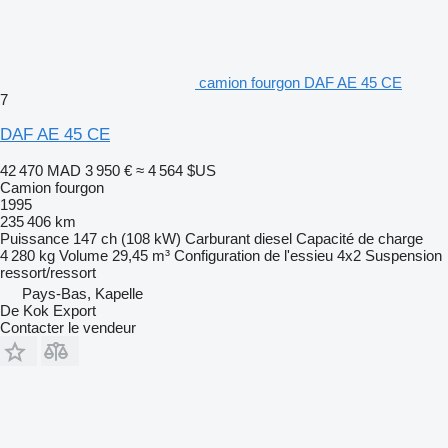
camion fourgon DAF AE 45 CE
7
DAF AE 45 CE
42 470 MAD
3 950 €
≈ 4 564 $US
Camion fourgon
1995
235 406 km
Puissance
147 ch (108 kW)
Carburant
diesel
Capacité de charge
4 280 kg
Volume
29,45 m³
Configuration de l'essieu
4x2
Suspension
ressort/ressort
Pays-Bas, Kapelle
De Kok Export
Contacter le vendeur