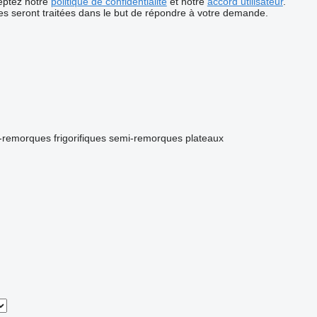
ceptez notre
politique de confidentialité
et notre
accord utilisateur
.
s seront traitées dans le but de répondre à votre demande.
-remorques frigorifiques
semi-remorques plateaux