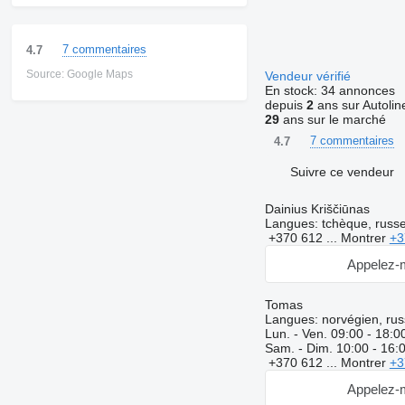
7 commentaires
4.7
Source: Google Maps
Vendeur vérifié
En stock:
34 annonces
depuis
2
ans sur Autolin
29
ans sur le marché
7 commentaires
4.7
Suivre ce vendeur
Dainius Kriščiūnas
Langues:
tchèque, russe,
+370 612 ...
Montrer
+3
Appelez-
Tomas
Langues:
norvégien, russ
Lun. - Ven.
09:00 - 18:0
Sam. - Dim.
10:00 - 16:
+370 612 ...
Montrer
+3
Appelez-