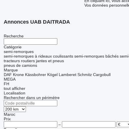
En cliquant ici, vous ac
Vos données personnelle
Annonces UAB DAITRADA
Recherche
Catégorie
semi-remorques
semi-remorques à rideaux coulissants
semi-remorques bâchés
semi
tracteurs routiers
jantes et pneus
pneus de camions
Marque
DAF
Krone
Kässbohrer
Kögel
Lamberet
Schmitz Cargobull
MEGA
FH
tout afficher
Localisation
Rechercher dans un périmètre
Maroc
Prix
–