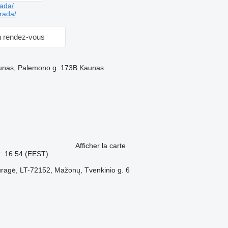
ada/
rada/
 rendez-vous
Kaunas, Palemono g. 173B Kaunas
Afficher la carte
r: 16:54 (EEST)
auragė, LT-72152, Mažonų, Tvenkinio g. 6