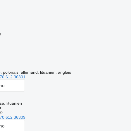
e
 polonais, allemand, lituanien, anglais
70 612 36301
moi
e, lituanien
0
00
70 612 36309
moi