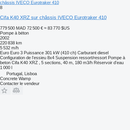
châssis IVECO Eurotraker 410
8
Cifa K40 XRZ sur châssis IVECO Eurotraker 410
779 500 MAD
72 500 €
≈ 83 770 $US
Pompe à béton
2002
220 838 km
5 532 m/h
Euro
Euro 3
Puissance
301 kW (410 ch)
Carburant
diesel
Configuration de l'essieu
8x4
Suspension
ressort/ressort
Pompe à
beton
Cifa K40 XRZ , 5 sections, 40 m, 180 m3/h
Réservoir d'eau
1 000 l
Portugal, Lisboa
Concrete Wamp
Contacter le vendeur