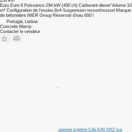
250 km
Euro
Euro 6
Puissance
294 kW (400 ch)
Carburant
diesel
Volume
10
m³
Configuration de l'essieu
8x4
Suspension
ressort/ressort
Marque
de bétonnière
IMER Group
Réservoir d'eau
650 l
Portugal, Lisboa
Concrete Wamp
Contacter le vendeur
pompe à béton Cifa K40 XRZ sur