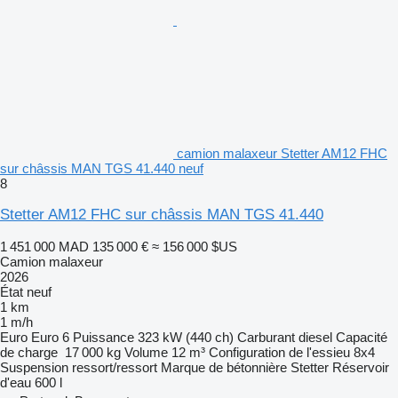
camion malaxeur Stetter AM12 FHC
sur châssis MAN TGS 41.440 neuf
8
Stetter AM12 FHC sur châssis MAN TGS 41.440
1 451 000 MAD
135 000 €
≈ 156 000 $US
Camion malaxeur
2026
État
neuf
1 km
1 m/h
Euro
Euro 6
Puissance
323 kW (440 ch)
Carburant
diesel
Capacité
de charge
17 000 kg
Volume
12 m³
Configuration de l'essieu
8x4
Suspension
ressort/ressort
Marque de bétonnière
Stetter
Réservoir
d'eau
600 l