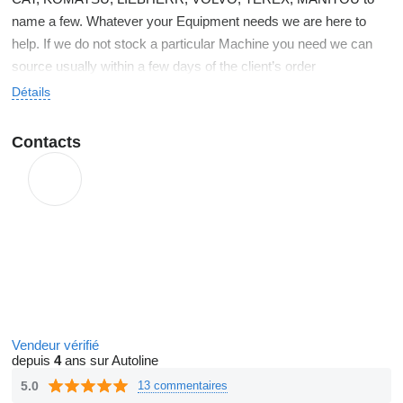
name a few. Whatever your Equipment needs we are here to
help. If we do not stock a particular Machine you need we can
source usually within a few days of the client’s order
Détails
Please feel free to contact us with your specific requirements
and one of our Team will be there to assist you on your next
Contacts
Machine Buy.
Vendeur vérifié
depuis
4
ans sur Autoline
5.0
13 commentaires