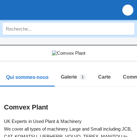
Galerie
Carte
Comm
Qui sommes-nous
1
Comvex Plant
UK Experts in Used Plant & Machinery
We cover all types of machinery Large and Small including JCB,
CAT, KOMATSU, LIEBHERR, VOLVO, TEREX, MANITOU to