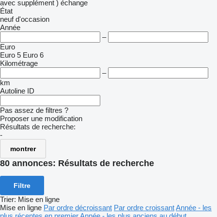
avec supplément )
échange
État
neuf
d'occasion
Année
–
Euro
Euro 5
Euro 6
Kilométrage
–
km
Autoline ID
Pas assez de filtres ?
Proposer une modification
Résultats de recherche:
-
montrer
80 annonces:
Résultats de recherche
Filtre
Trier
:
Mise en ligne
Mise en ligne
Par ordre décroissant
Par ordre croissant
Année - les
plus récentes en premier
Année - les plus anciens au début