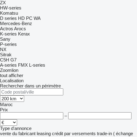
ZX
HW-series
Komatsu
D series
HD
PC
WA
Mercedes-Benz
Actros
Arocs
K-series
Kerax
Sany
P-series
NX
Sitrak
C5H
G7
A-series
FMX
L-series
Zoomlion
tout afficher
Localisation
Rechercher dans un périmètre
Maroc
Prix
–
Type d'annonce
vente
du fabricant
leasing
crédit
par versements
trade-in ( échange