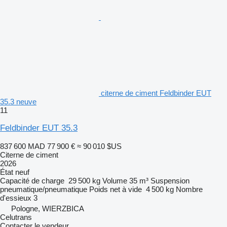
citerne de ciment Feldbinder EUT
35.3 neuve
11
Feldbinder EUT 35.3
837 600 MAD
77 900 €
≈ 90 010 $US
Citerne de ciment
2026
État
neuf
Capacité de charge
29 500 kg
Volume
35 m³
Suspension
pneumatique/pneumatique
Poids net à vide
4 500 kg
Nombre
d'essieux
3
Pologne, WIERZBICA
Celutrans
Contacter le vendeur