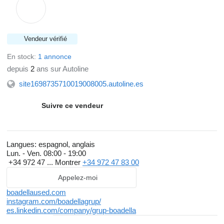
Vendeur vérifié
En stock:
1 annonce
depuis
2
ans sur Autoline
site1698735710019008005.autoline.es
Suivre ce vendeur
Langues:
espagnol, anglais
Lun. - Ven.
08:00 - 19:00
+34 972 47 ...
Montrer
+34 972 47 83 00
Appelez-moi
boadellaused.com
instagram.com/boadellagrup/
es.linkedin.com/company/grup-boadella