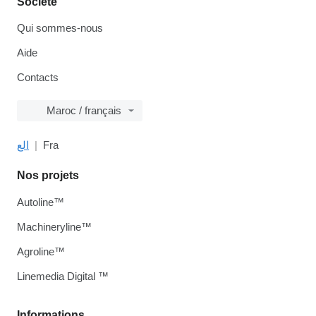
Société
Qui sommes-nous
Aide
Contacts
Maroc / français
الع
Fra
Nos projets
Autoline™
Machineryline™
Agroline™
Linemedia Digital ™
Informations