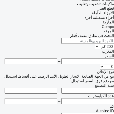
ماكينات تشذيب وتغليف
قطع الغيار
الأجزاء العاملة
أجزاء تشغيلية أخرى
الماركة
Compo
الموقع
البحث في نطاق بنصف قُطر
المغرب
السعر
–
نوع الإعلان
بيع
من الجهة الصانعة
الإيجار الطويل الأمد
الرصيد
على أقساط
استبدال
مع دفع فرق السعر
استبدال
سنة التصنيع
–
عدد الكيلومترات
–
كم
Autoline ID