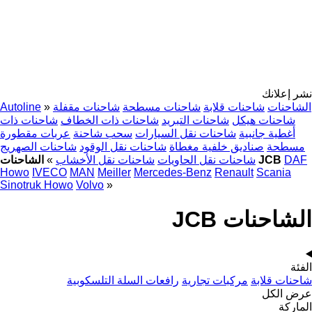
نشر إعلانك
الشاحنات
شاحنات قلابة
شاحنات مسطحة
شاحنات مقفلة
»
Autoline
شاحنات هيكل
شاحنات التبريد
شاحنات ذات الخطاف
شاحنات ذات
أغطية جانبية
شاحنات نقل السيارات
سحب شاحنة
عربات مقطورة
مسطحة
صناديق خلفية مغطاة
شاحنات نقل الوقود
شاحنات الصهريج
DAF
الشاحنات JCB
شاحنات نقل الحاويات
شاحنات نقل الأخشاب
»
Howo
IVECO
MAN
Meiller
Mercedes-Benz
Renault
Scania
Sinotruk Howo
Volvo
»
الشاحنات JCB
الفئة
شاحنات قلابة
مركبات تجارية
رافعات السلة التلسكوبية
عرض الكل
الماركة