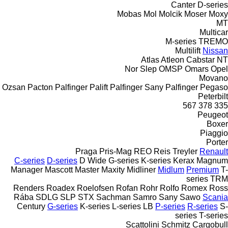
Canter
D-series
Mobas
Mol
Molcik
Moser
Moxy
MT
Multicar
M-series
TREMO
Multilift
Nissan
Atlas
Atleon
Cabstar
NT
Nor Slep
OMSP
Omars
Opel
Movano
Ozsan
Pacton
Palfinger Palift
Palfinger Sany
Palfinger
Pegaso
Peterbilt
567
378
335
Peugeot
Boxer
Piaggio
Porter
Praga
Pris-Mag
REO
Reis Treyler
Renault
C-series
D-series
D Wide
G-series
K-series
Kerax
Magnum
Manager
Mascott
Master
Maxity
Midliner
Midlum
Premium
T-
series
TRM
Renders
Roadex
Roelofsen
Rofan
Rohr
Rolfo
Romex
Ross
Rába
SDLG
SLP
STX
Sachman
Samro
Sany
Sawo
Scania
Century
G-series
K-series
L-series
LB
P-series
R-series
S-
series
T-series
Scattolini
Schmitz Cargobull