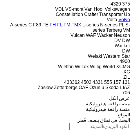
4320
375
VDL
VS-mont
Van Hool
Volkswagen
Constellation
Crafter
Transporter
Up
Volta
Volvo
A-series
C
F89
FE
FH
FL
FM
FMX
L-series
N-series
PL
S-
series
Terberg
VM
Vulcan
WAF
Wacker Neuson
DV
DW
Wacker
DW
Welaki
Western Star
4900
Wielton
Wilcox
Willig
World
XCMG
XG
ZIL
433362
4502
4331
555
157
131
Zasław
Zetterbergs
ÖAF
Özünlü
Škoda-LIAZ
706
عرض الكل
منصة رافعة هيدروليكية
منصة رافعة هيدروليكية
الموقع
البحث في نطاق بنصف قُطر