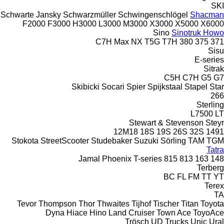
SKI
Schwarte Jansky
Schwarzmüller
Schwingenschlögel
Shacman
F2000
F3000
H3000
L3000
M3000
X3000
X5000
X6000
Sino
Sinotruk Howo
C7H
Max
NX
T5G
T7H
380
375
371
Sisu
E-series
Sitrak
C5H
C7H
G5
G7
Skibicki
Socari
Spier
Spijkstaal
Stapel
Star
266
Sterling
L7500
LT
Stewart & Stevenson
Steyr
12M18
18S
19S
26S
32S
1491
Stokota
StreetScooter
Studebaker
Suzuki
Sörling
TAM
TGM
Tatra
Jamal
Phoenix
T-series
815
813
163
148
Terberg
BC
FL
FM
TT
YT
Terex
TA
Tevor
Thompson
Thor
Thwaites
Tijhof
Tischer
Titan
Toyota
Dyna
Hiace
Hino
Land Cruiser
Town Ace
ToyoAce
Trösch
UD Trucks
Unic
Ural