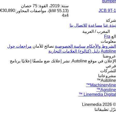
dumper
سنة: 2019، القوة: 75 حصان
€30,890
JCB 9T-1
(55.13 kW)، مواصفات المحاور:
4x4
شركة
نبذة عنا
مساعدة
للاتصال بنا
المغرب / العربية
الع
Fra
معلومات
الشروط والأحكام
سياسة الخصوصية
نصائح للأمان
مراجعات حول
Autoline
دليل (كتالوج) العلامات التجارية
عروضنا
الإعلان في موقع Autoline.
نشر إعلانك
ضع ملصقًا إعلانيًا
برنامج
فرعي
للشركات
مشروعاتنا
Autoline™
Machineryline™
Agroline™
Linemedia Digital ™
© 2026 Linemedia
نزّل تطبيقاتنا