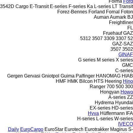
Foima
Ford
3542D
Cargo
E-Transit
E-series
F-series
Ka
L-series
LT
Transit
Forez-Bennes
Forland
Fornal
Foton
Auman
Aumark
BJ
Freightliner
FL
Fruehauf
GAZ
5312
3507
3309
3307
52
GAZ-SAZ
3507
3502
GINAF
G series
M series
X series
GMC
C-series
Gergen
Gervasi
Gniotpol
Guima Palfinger
HANOMAG
HIAB
HMF
HMK Bilcon
HTS
Heering
Hino
Ranger
700
500
300
Hongyan
Howo
A-series
ZZ
Hydrema
Hyundai
EX-series
HD-series
Hyva
Hüffermann
IFA
H-series
L-series
W-series
IVECO
Daily
EuroCargo
EuroStar
Eurotech
Eurotrakker
Magirus
S-