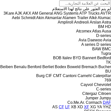
لم يتم العثور على نتائج لهذا الاستعلام
3Kare
AJK
AKX
AM General
ANG Systems
ATP Trucks
AVTR
Aebi Schmidt
Akin
Akmanlar
Alamen Trailer
Alkè
Alumac
Ampliroll
Andreoli
Arslan
Astra
BM
HD
Atcomex
Atlas
Ausa
D-series
Avia Daewoo
Avia
A series
D series
BAW
BMC
Tugra
BOB Italev
BYD
Bannert
Bedford
TK
Beiben
Benalu
Benford
Berliet
Bodex
Boweld
Bremach
Bucher
BU
Burg
CIF
CMT
Cantoni
Carnehl
Caterpillar
769
Cayvol
Chevrolet
C-series
Citergaz
Citroen
Jumper
Jumpy
Co.Me.Ar.
Cormach
DAF
AS
CF
LF
XB
XD
XF
XG
YA
YHZ