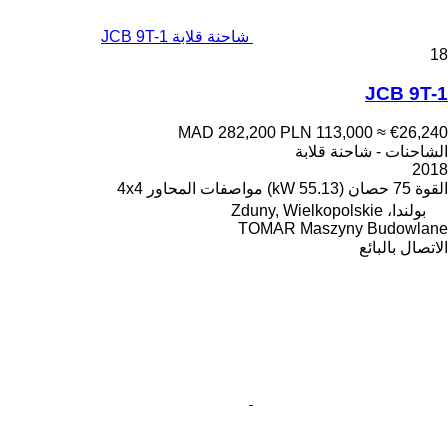
شاحنة قلابة JCB 9T-1
18
JCB 9T-1
MAD 282,200
PLN 113,000
≈ €26,240
الشاحنات - شاحنة قلابة
2018
القوة
75 حصان (55.13 kW)
مواصفات المحاور
4x4
بولندا، Zduny, Wielkopolskie
TOMAR Maszyny Budowlane
الاتصال بالبائع