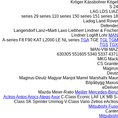
Kröger
Kässbohrer
Kögel
S 24
LAG
LDS
LIAZ
29 series
110 series
150 series
151 series
18 series
Ladog
Land Rover
Defender
Langendorf
Lanz+Marti
Laxo
Liebherr
Lindner & Fischer
Lindner
Loglift
Lohr
MAN
A-series
F8
F90
KAT
L2000
LE
NL series
TGA
TGE
TGL
TGM
TGS
TGX
MAN-VW
MAZ
630305
551605
5340
5337
4371
MKG
Mack
CS
Granite
Magirus
Deutz
Magirus-Deutz
Magyar
Manjot
Marrel
Marshalls
Maur
Bilpåbygg
Maxus
eDeliver
Mazda
Meier-Ratio
Meiller
Mercedes-Benz
Actros
Antos
Arocs
Atego
Axor
C-Class
Econic
LAF
LK
MB
S-
Class
SK
Sprinter
Unimog
V-Class
Vario
Zetros
eActros
Mitsubishi Fuso
Canter
Mitsubishi