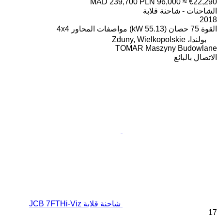
MAD 239,700
PLN 96,000
≈ €22,290
الشاحنات - شاحنة قلابة
2018
القوة
75 حصان (55.13 kW)
مواصفات المحاور
4x4
بولندا، Zduny, Wielkopolskie
TOMAR Maszyny Budowlane
الاتصال بالبائع
شاحنة قلابة JCB 7FTHi-Viz
17