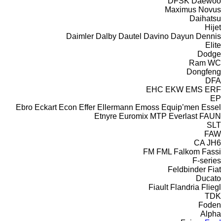
DFSK
Daewoo
Maximus
Novus
Daihatsu
Hijet
Daimler
Dalby
Dautel
Davino
Dayun
Dennis
Elite
Dodge
Ram
WC
Dongfeng
DFA
EHC
EKW
EMS
ERF
EP
Ebro
Eckart
Econ
Effer
Ellermann
Emoss
Equip’men
Essel
Etnyre
Euromix MTP
Everlast
FAUN
SLT
FAW
CA
JH6
FM
FML
Falkom
Fassi
F-series
Feldbinder
Fiat
Ducato
Fiault
Flandria
Fliegl
TDK
Foden
Alpha