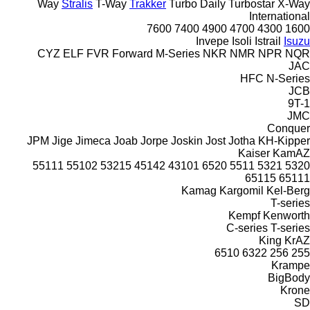
Way
Stralis
T-Way
Trakker
Turbo Daily
Turbostar
X-Way
International
7600
7400
4900
4700
4300
1600
Invepe
Isoli
Istrail
Isuzu
CYZ
ELF
FVR
Forward
M-Series
NKR
NMR
NPR
NQR
JAC
HFC
N-Series
JCB
9T-1
JMC
Conquer
JPM
Jige
Jimeca
Joab
Jorpe
Joskin
Jost
Jotha
KH-Kipper
Kaiser
KamAZ
55111
55102
53215
45142
43101
6520
5511
5321
5320
65115
65111
Kamag
Kargomil
Kel-Berg
T-series
Kempf
Kenworth
C-series
T-series
King
KrAZ
6510
6322
256
255
Krampe
BigBody
Krone
SD