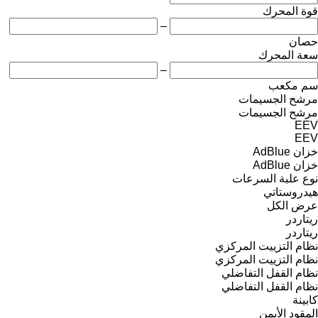
قوة المحرك
–
حصان
سعة المحرك
–
سم مكعب
مرشح الجسيمات
مرشح الجسيمات
EEV
EEV
خزان AdBlue
خزان AdBlue
نوع علبة السرعات
هيدروستاتي
عرض الكل
ريتاردر
ريتاردر
نظام التزييت المركزي
نظام التزييت المركزي
نظام القفل التفاضلي
نظام القفل التفاضلي
كابينة
المقود الأيمن