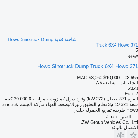
شاحنة قلابة Howo Sinotruck Dump
Truck 6X4 Howo 371
5
فيديو
Howo Sinotruck Dump Truck 6X4 Howo 371
MAD 93,060
$10,000
≈ €8,655
الشاحنات - شاحنة قلابة
2020
Euro 2
القوة
371 حصان (273 kW)
وقود
ديزل / مازوت
حمولة
30.000,6 كجم
سعة
19,321 م3
نظام التعليق
زنبرك/بضغط الهواء
ماركة الجسم
Sinotruk
Howo
طريقة تفريغ الحمولة
خلفي
الصين، Jinan
ZW Group Vehicles Co., Ltd.
الاتصال بالبائع