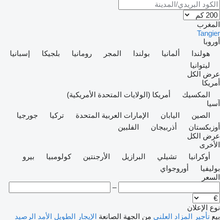
المغرب
Tangier
أوروبا
هولندا
ألمانيا
بولندا
المجر
رومانيا
بلجيكا
إسبانيا
ليتوانيا
عرض الكل
أمريكا
المكسيك
أمريكا (الولايات المتحدة الأمريكية)
آسيا
الصين
اليابان
الإمارات العربية المتحدة
تركيا
جورجيا
أوزبكستان
أذربيجان
الفلبين
عرض الكل
الأخرى
أوكرانيا
تشيلي
البرازيل
الأرجنتين
كولومبيا
بيرو
بوليفيا
أوروجواي
السعر
–
نوع الإعلان
بيع
تأجير
المزاد العلني
من الجهة الصانعة
الإيجار الطويل الأمد
الرصيد