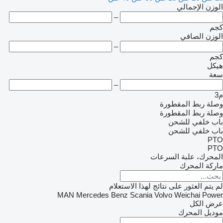
الوزن الإجمالي
–
كجم
الوزن الصافي
–
كجم
هيكل
سعة
–
م3
وصلة ربط المقطورة
وصلة ربط المقطورة
باب خلفي للشحن
باب خلفي للشحن
PTO
PTO
المحرك، علبة السرعات
ماركة المحرك
لم يتم العثور على نتائج لهذا الاستعلام
MAN
Mercedes Benz
Scania
Volvo
Weichai Power
عرض الكل
موديل المحرك