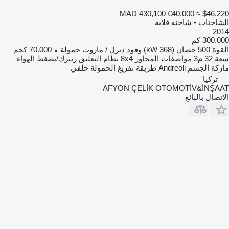
MAD 430,100
€40,000
≈ $46,220
الشاحنات - شاحنة قلابة
2014
300.000 كم
القوة
500 حصان (368 kW)
وقود
ديزل / مازوت
حمولة
70.000 كجم
سعة
32 م3
مواصفات المحاور
8x4
نظام التعليق
زنبرك/بضغط الهواء
ماركة الجسم
Andreoli
طريقة تفريغ الحمولة
خلفي
تركيا
AFYON ÇELİK OTOMOTİV&İNŞAAT
الاتصال بالبائع