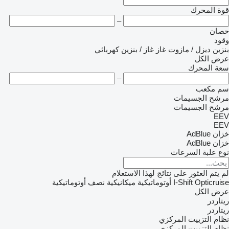
قوة المحرك
–
حصان
وقود
بنزين
ديزل / مازوت
غاز
غاز / بنزين
كهربائي
عرض الكل
سعة المحرك
–
سم مكعب
مرشح الجسيمات
مرشح الجسيمات
EEV
EEV
خزان AdBlue
خزان AdBlue
نوع علبة السرعات
لم يتم العثور على نتائج لهذا الاستعلام
Opticruise
I-Shift
أوتوماتيكية
ميكانيكية
نصف أوتوماتيكية
عرض الكل
ريتاردر
ريتاردر
نظام التزييت المركزي
نظام التزييت المركزي