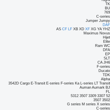
TK
BU
769
C-series
Jumper
Jumpy
DAF
AS
CF
LF
XB
XD
XF
XG
YA
YHZ
Maximus
Novus
Hijet
Elite
Ram
WC
DFA
EP
SLT
CA
JH6
F-series
Ducato
TDK
Alpha
3542D
Cargo
E-Transit
E-series
F-series
Ka
L-series
LT
Transit
Auman
Aumark
BJ
FL
5312
3507
3309
3307
52
3507
3502
G series
M series
X series
C-series