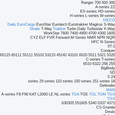
Ranger
700
500
300
A-series
ZZ
EX-series
HD-series
H-series
L-series
W-series
IVECO
Daily
EuroCargo
EuroStar
Eurotech
Eurotrakker
Magirus
S-Way
Stralis
T-Way
Trakker
Turbo Daily
Turbostar
X-Way
WorkStar
7600
7400
4900
4700
4300
1600
CYZ
ELF
FVR
Forward
M-Series
NMR
NPR
NQR
HFC
N-Series
9T-1
Conquer
65115
65111
55111
55102
53215
45142
43101
6520
5511
5321
5320
C-series
T-series
6510
6322
256
255
BigBody
SD
S 24
29 series
110 series
150 series
151 series
18 series
Defender
MAN
A-series
F8
F90
KAT
L2000
LE
NL series
TGA
TGE
TGL
TGM
TGS
TGX
630305
551605
5340
5337
4371
CS
Granite
Deutz