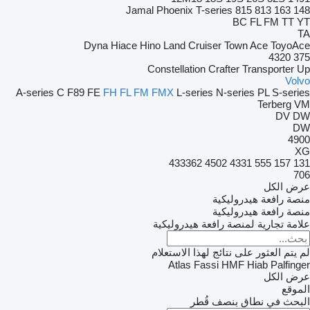
Jamal
Phoenix
T-series
815
813
163
148
BC
FL
FM
TT
YT
TA
Dyna
Hiace
Hino
Land Cruiser
Town Ace
ToyoAce
4320
375
Constellation
Crafter
Transporter
Up
Volvo
A-series
C
F89
FE
FH
FL
FM
FMX
L-series
N-series
PL
S-series
Terberg
VM
DV
DW
DW
4900
XG
433362
4502
4331
555
157
131
706
عرض الكل
منصة رافعة هيدروليكية
منصة رافعة هيدروليكية
علامة تجارية لمنصة رافعة هيدروليكية
لم يتم العثور على نتائج لهذا الاستعلام
Atlas
Fassi
HMF
Hiab
Palfinger
عرض الكل
الموقع
البحث في نطاق بنصف قُطر