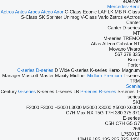
eDeliver
Mercedes-Benz
Actros
Antos
Arocs
Atego
Axor
C-Class
Econic
LAF
LK
MB
R-Class
S-Class
SK
Sprinter
Unimog
V-Class
Vario
Zetros
eActros
Canter
Canter
D-series
MT
M-series
TREMO
Atlas
Atleon
Cabstar
NT
Movano
Vivaro
567
378
335
Boxer
Porter
C-series
D-series
D Wide
G-series
K-series
Kerax
Magnum
Manager
Mascott
Master
Maxity
Midliner
Midlum
Premium
T-series
TRM
Scania
Century
G-series
K-series
L-series
LB
P-series
R-series
S-series
T-
series
SKI
F2000
F3000
H3000
L3000
M3000
X3000
X5000
X6000
C7H
Max
NX
T5G
T7H
380
375
371
E-series
C5H
C7H
G5
G7
266
L7500
LT
12M18
18S
19S
26S
32S
1491