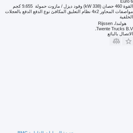
Euro 6
القوة
460 حصان (338 kW)
وقود
ديزل / مازوت
حمولة
9.655 كجم
مواصفات المحاور
4x2
نظام التعليق
المكافئ
نوع الدفع
الدفع بالعجلات
الخلفية
هولندا، Rijssen
Twente Trucks B.V.
الاتصال بالبائع
جديدة السيارات القاطرة BMC