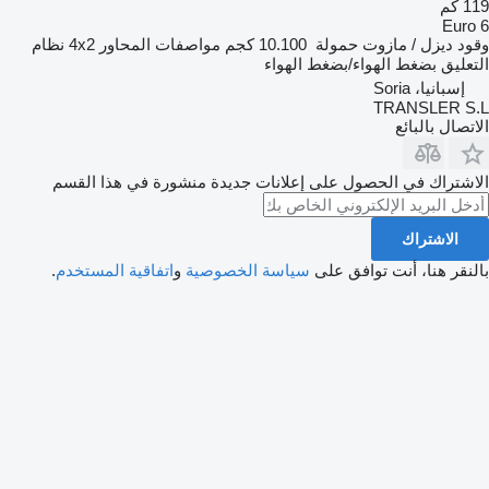
119 كم
Euro 6
وقود
ديزل / مازوت
حمولة
10.100 كجم
مواصفات المحاور
4x2
نظام
التعليق
بضغط الهواء/بضغط الهواء
إسبانيا، Soria
TRANSLER S.L
الاتصال بالبائع
الاشتراك في الحصول على إعلانات جديدة منشورة في هذا القسم
الاشتراك
بالنقر هنا، أنت توافق على
سياسة الخصوصية
و
اتفاقية المستخدم
.