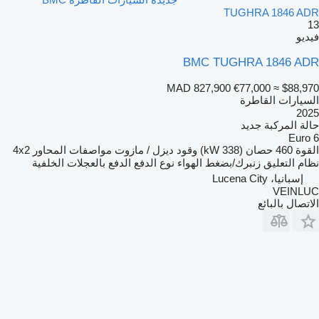
TUGHRA 1846 ADR
13
فيديو
BMC TUGHRA 1846 ADR
MAD 827,900
€77,000
≈ $88,970
السيارات القاطرة
2025
حالة المركبة
جديد
Euro 6
القوة
460 حصان (338 kW)
وقود
ديزل / مازوت
مواصفات المحاور
4x2
نظام التعليق
زنبرك/بضغط الهواء
نوع الدفع
الدفع بالعجلات الخلفية
إسبانيا، Lucena City
VEINLUC
الاتصال بالبائع