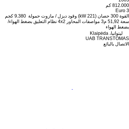
812.000 كم
Euro 3
القوة
300 حصان (221 kW)
وقود
ديزل / مازوت
حمولة
9.380 كجم
سعة
51,92 م3
مواصفات المحاور
4x2
نظام التعليق
بضغط الهواء/
بضغط الهواء
ليتوانيا، Klaipėda
UAB TRANSTOMAS
الاتصال بالبائع