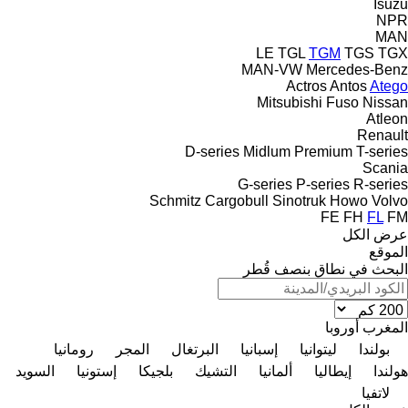
Isuzu
NPR
MAN
LE
TGL
TGM
TGS
TGX
MAN-VW
Mercedes-Benz
Actros
Antos
Atego
Mitsubishi Fuso
Nissan
Atleon
Renault
D-series
Midlum
Premium
T-series
Scania
G-series
P-series
R-series
Schmitz Cargobull
Sinotruk Howo
Volvo
FE
FH
FL
FM
عرض الكل
الموقع
البحث في نطاق بنصف قُطر
المغرب
أوروبا
بولندا
ليتوانيا
إسبانيا
البرتغال
المجر
رومانيا
هولندا
إيطاليا
ألمانيا
التشيك
بلجيكا
إستونيا
السويد
لاتفيا