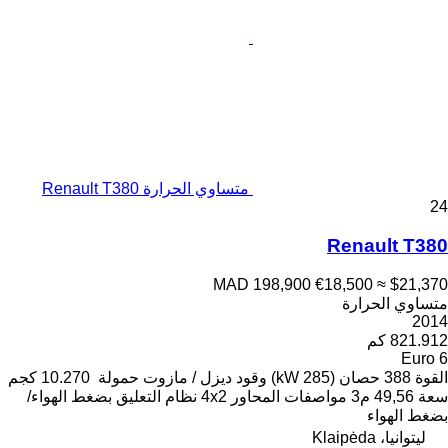
متساوي الحرارة Renault T380
24
Renault T380
MAD 198,900
€18,500
≈ $21,370
متساوي الحرارة
2014
821.912 كم
Euro 6
القوة
388 حصان (285 kW)
وقود
ديزل / مازوت
حمولة
10.270 كجم
سعة
49,56 م3
مواصفات المحاور
4x2
نظام التعليق
بضغط الهواء/
بضغط الهواء
ليتوانيا، Klaipėda