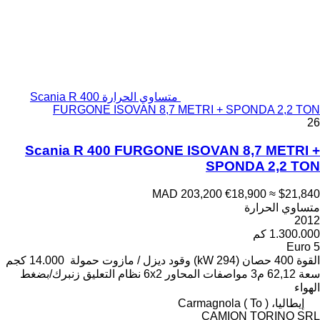
متساوي الحرارة Scania R 400
FURGONE ISOVAN 8,7 METRI + SPONDA 2,2 TON
26
Scania R 400 FURGONE ISOVAN 8,7 METRI +
SPONDA 2,2 TON
MAD 203,200
€18,900
≈ $21,840
متساوي الحرارة
2012
1.300.000 كم
Euro 5
القوة
400 حصان (294 kW)
وقود
ديزل / مازوت
حمولة
14.000 كجم
سعة
62,12 م3
مواصفات المحاور
6x2
نظام التعليق
زنبرك/بضغط
الهواء
إيطاليا، Carmagnola ( To )
CAMION TORINO SRL