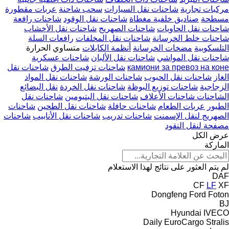
مركبات تجارية
شاحنات نقل السيارات
سحب شاحنة
عربات مقطورة
مسطحة
صناديق خلفية مغطاة
شاحنات نقل الوقود
شاحنات رافعة
شاحنات نقل الحاويات
شاحنات الصهريج
شاحنات نقل الأخشاب
شاحنات خلط الخرسانة
شاحنات نقل المخلفات
رافعات السلة
التلسكوبية
مضخات الخرسانة
أنظمة الكابلات
متساوي الحرارة
شاحنات نقل المواشي
شاحنات نقل الألبان
شاحنات عسكرية
камиони за превоз на коне
شاحنات تزفيت الطرق
شاحنات نقل
الغاز
شاحنات نقل الحبوب
شاحنات الورشة
شاحنات نقل المواد
الزجاجية
شاحنات توزيع البوظة
شاحنات نقل الخردة
نقل البضائع
الشاحنات شاحنات الأعلاف
شاحنات نقل البتيومين
شاحنات نقل
الطيور
عربات الطعام
شاحنات حافلة
شاحنات نقل الطحين
شاحنات
الصهريج لنقل الإسمنت
شاحنات تدريب
شاحنات نقل الأنابيب
شاحنات
مصفحة لنقل النقود
عرض الكل
الماركة
لم يتم العثور على نتائج لهذا الاستعلام
DAF
CF
LF
XF
Dongfeng
Ford
Foton
BJ
Hyundai
IVECO
Daily
EuroCargo
Stralis