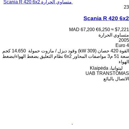
متساوي الحرارة Scania R 420 6x2
23
Scania R 420 6x2
MAD 67,200
€6,250
≈ $7,221
متساوي الحرارة
2005
Euro 4
القوة
420 حصان (309 kW)
وقود
ديزل / مازوت
حمولة
14.650 كجم
سعة
51 م3
مواصفات المحاور
6x2
نظام التعليق
بضغط الهواء/بضغط
الهواء
ليتوانيا، Klaipėda
UAB TRANSTOMAS
الاتصال بالبائع