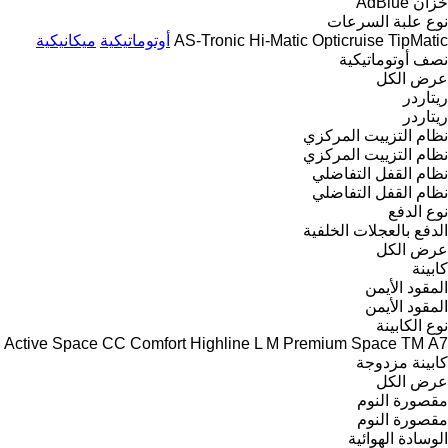
خزان AdBlue
نوع علبة السرعات
TipMatic
Opticruise
Hi-Matic
AS-Tronic
أوتوماتيكية
ميكانيكية
نصف أوتوماتيكية
عرض الكل
ريتاردر
ريتاردر
نظام التزييت المركزي
نظام التزييت المركزي
نظام القفل التفاضلي
نظام القفل التفاضلي
نوع الدفع
الدفع بالعجلات الخلفية
عرض الكل
كابينة
المقود الأيمن
المقود الأيمن
نوع الكابينة
Active Space
CC
Comfort
Highline
L
M
Premium
Space
TM
А7
كابينة مزدوجة
عرض الكل
مقصورة النوم
مقصورة النوم
الوسادة الهوائية