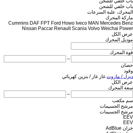
باب خلفي للشحن
باب خلفي للشحن
المحرك، علبة السرعات
ماركة المحرك
Cummins
DAF
FPT
Ford
Howo
Iveco
MAN
Mercedes Benz
Nissan
Paccar
Renault
Scania
Volvo
Weichai Power
عرض الكل
موديل المحرك
قوة المحرك
–
حصان
وقود
ديزل / مازوت
غاز
غاز / بنزين
كهربائي
عرض الكل
سعة المحرك
–
سم مكعب
مرشح الجسيمات
مرشح الجسيمات
EEV
EEV
خزان AdBlue