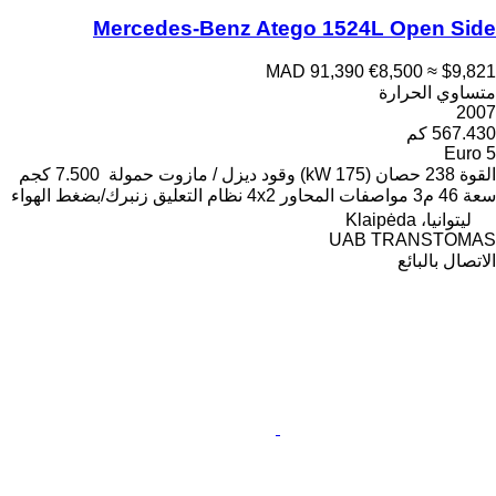
Mercedes-Benz Atego 1524L Open Side
MAD 91,390
€8,500
≈ $9,821
متساوي الحرارة
2007
567.430 كم
Euro 5
القوة
238 حصان (175 kW)
وقود
ديزل / مازوت
حمولة
7.500 كجم
سعة
46 م3
مواصفات المحاور
4x2
نظام التعليق
زنبرك/بضغط الهواء
ليتوانيا، Klaipėda
UAB TRANSTOMAS
الاتصال بالبائع