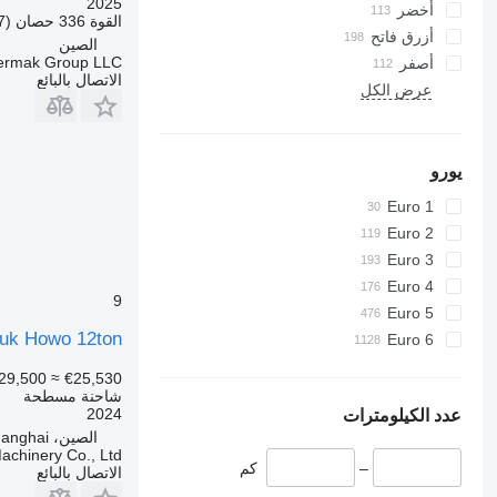
2025
أخضر
القوة
336 حصان (247 kW)
أزرق فاتح
الصين
termak Group LLC
أصفر
الاتصال بالبائع
عرض الكل
يورو
Euro 1
Euro 2
Euro 3
Euro 4
9
Euro 5
ruk Howo 12ton
Euro 6
29,500
≈ €25,530
شاحنة مسطحة
2024
عدد الكيلومترات
الصين، Shanghai
chinery Co., Ltd
–
كم
الاتصال بالبائع