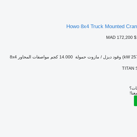
Howo 8x4 Truck Mounted Cran
MAD 172,200
$
وقود
ديزل / مازوت
حمولة
14.000 كجم
مواصفات المحاور
8x4
TITAN S
بات؟
عنا!