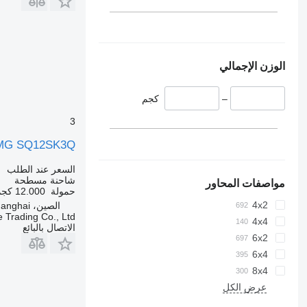
الوزن الإجمالي
–
كجم
3
MG SQ12SK3Q
السعر عند الطلب
شاحنة مسطحة
مواصفات المحاور
حمولة
12.000 كجم
4x2
الصين، Shanghai
 Trading Co., Ltd
4x4
الاتصال بالبائع
6x2
6x4
8x4
عرض الكل