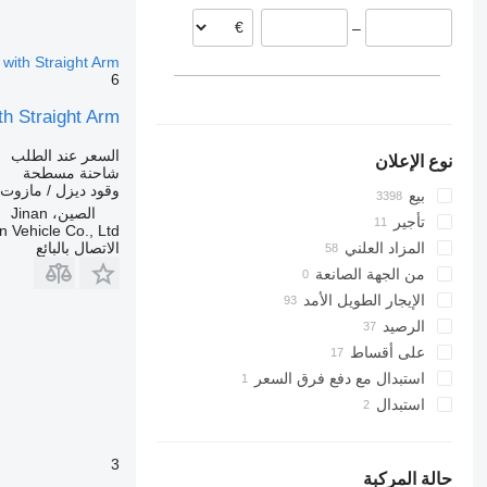
بيرو
بريطانيا
أذربيجان
–
إسبانيا
البرازيل
كازاخستان
إيطاليا
أوروجواي
with Straight Arm
6
عرض الكل
الأرجنتين
h Straight Arm
السعر عند الطلب
نوع الإعلان
شاحنة مسطحة
وقود
ديزل / مازوت
بيع
الصين، Jinan
تأجير
 Vehicle Co., Ltd.
الاتصال بالبائع
المزاد العلني
من الجهة الصانعة
الإيجار الطويل الأمد
الرصيد
على أقساط
استبدال مع دفع فرق السعر
استبدال
3
حالة المركبة