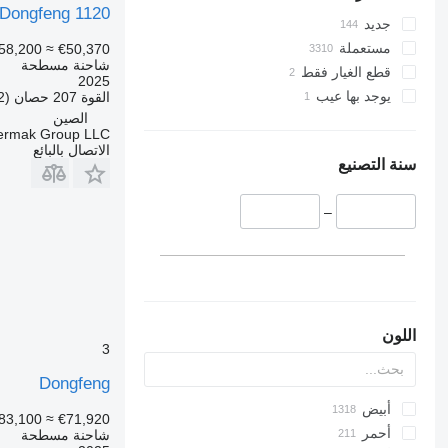
Dongfeng 1120
جديد
مستعملة
58,200
≈ €50,370
شاحنة مسطحة
قطع الغيار فقط
2025
يوجد بها عيب
القوة
207 حصان (152 kW)
الصين
termak Group LLC
الاتصال بالبائع
سنة التصنيع
–
اللون
3
Dongfeng
أبيض
83,100
≈ €71,920
أحمر
شاحنة مسطحة