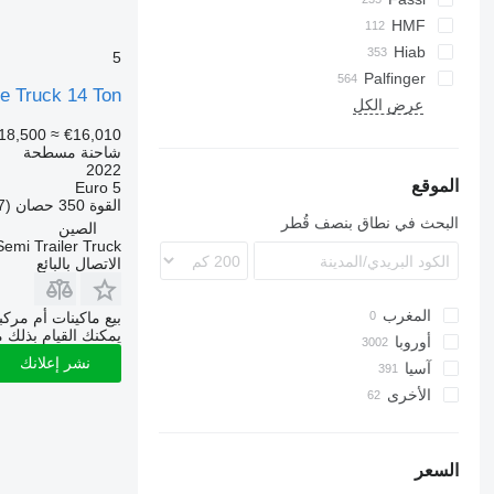
T-series
HMF
Hiab
5
Palfinger
e Truck 14 Ton
عرض الكل
18,500
≈ €16,010
شاحنة مسطحة
2022
الموقع
Euro 5
القوة
350 حصان (257 kW)
البحث في نطاق بنصف قُطر
الصين
emi Trailer Truck
الاتصال بالبائع
المغرب
بيع ماكينات أم مرك
يمكنك القيام بذلك م
أوروبا
نشر إعلانك
آسيا
هولندا
الأخرى
بولندا
اليابان
ألمانيا
الصين
أوكرانيا
المجر
تشيلي
الإمارات العربية المتحدة
السعر
تركيا
رومانيا
كولومبيا