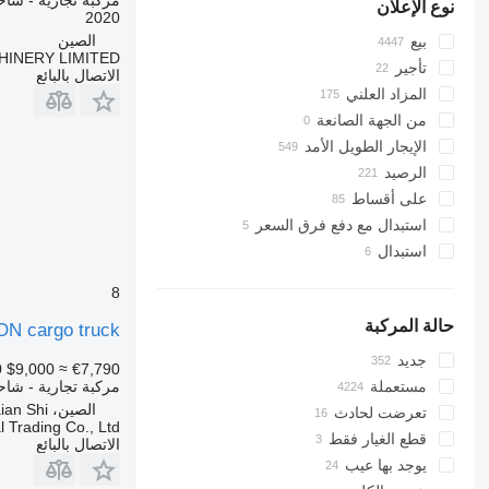
مركبة تجارية - شاحنة
نوع الإعلان
2020
الصين
بيع
INERY LIMITED
تأجير
الاتصال بالبائع
المزاد العلني
من الجهة الصانعة
الإيجار الطويل الأمد
الرصيد
على أقساط
استبدال مع دفع فرق السعر
استبدال
8
حالة المركبة
 cargo truck
جديد
0
$9,000
≈ €7,790
مركبة تجارية - شاحنة 
مستعملة
الصين، Taian Shi
تعرضت لحادث
 Trading Co., Ltd.
قطع الغيار فقط
الاتصال بالبائع
يوجد بها عيب