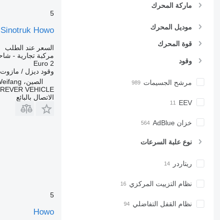
ماركة المحرك
5
موديل المحرك
Sinotruk Howo
قوة المحرك
السعر عند الطلب
مركبة تجارية - شاحنة
وقود
Euro 2
وقود
ديزل / مازوت
الصين، Weifang
مرشح الجسيمات
REVER VEHICLE
الاتصال بالبائع
EEV
خزان AdBlue
نوع علبة السرعات
ريتاردر
نظام التزييت المركزي
5
نظام القفل التفاضلي
Howo