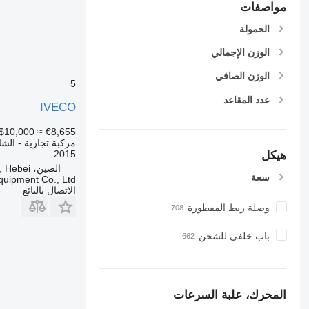
مواصفات
الحمولة
الوزن الإجمالي
الوزن الصافي
5
عدد المقاعد
IVECO
$10,000
≈ €8,655
مركبة تجارية - الشاسيه
2015
هيكل
الصين، Baoding, Hebei
سعة
quipment Co., Ltd
الاتصال بالبائع
وصلة ربط المقطورة
باب خلفي للشحن
المحرك، علبة السرعات