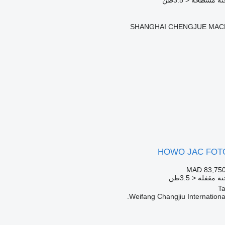
 مسطحة < 3.5طن
SHANGHAI CHENGJUE MACH
HOWO JAC FOTON
MAD 83,75
مقفلة < 3.5طن
Weifang Changjiu International