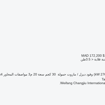
MAD 172,200
$
لابة < 3.5طن
وقود
ديزل / مازوت
حمولة
30 كجم
سعة
20 م3
مواصفات المحاور
x4
Weifang Changjiu International