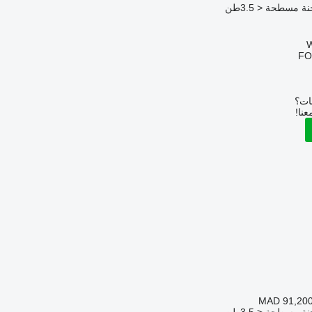
 مسطحة < 3.5طن
FO
بات؟
عنا!
MAD 91,20