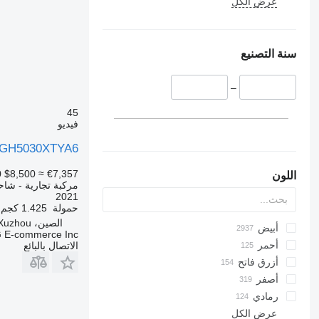
عرض الكل
سنة التصنيع
–
45
فيديو
GH5030XTYA6
0
$8,500
≈ €7,357
اللون
مركبة تجارية - شاحنة 
2021
حمولة
1.425 كجم
الصين، Xuzhou
أبيض
E-commerce Inc.
أحمر
الاتصال بالبائع
أزرق فاتح
أصفر
رمادي
عرض الكل