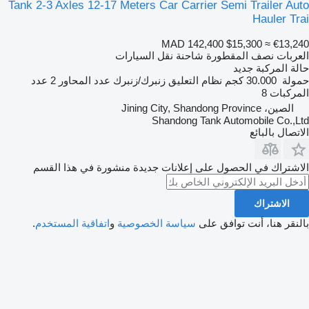
Tank 2-3 Axles 12-17 Meters Car Carrier Semi Trailer Auto
Hauler Trai
MAD 142,400
$15,300
≈ €13,240
العربات نصف المقطورة شاحنة نقل السيارات
حالة المركبة
جديد
حمولة
30.000 كجم
نظام التعليق
زنبرك/زنبرك
عدد المحاور
2
عدد
المركبات
8
الصين، Jining City, Shandong Province
Shandong Tank Automobile Co.,Ltd
الاتصال بالبائع
الاشتراك في الحصول على إعلانات جديدة منشورة في هذا القسم
الاشتراك
بالنقر هنا، أنت توافق على
سياسة الخصوصية
و
اتفاقية المستخدم
.