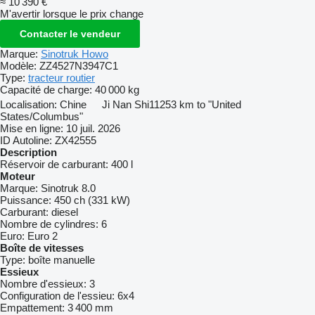
≈ 10 390 €
M'avertir lorsque le prix change
Contacter le vendeur
Marque:
Sinotruk Howo
Modèle:
ZZ4527N3947C1
Type:
tracteur routier
Capacité de charge:
40 000 kg
Localisation:
Chine
Ji Nan Shi
11253 km to "United
States/Columbus"
Mise en ligne:
10 juil. 2026
ID Autoline:
ZX42555
Description
Réservoir de carburant:
400 l
Moteur
Marque:
Sinotruk 8.0
Puissance:
450 ch (331 kW)
Carburant:
diesel
Nombre de cylindres:
6
Euro:
Euro 2
Boîte de vitesses
Type:
boîte manuelle
Essieux
Nombre d'essieux:
3
Configuration de l'essieu:
6x4
Empattement:
3 400 mm