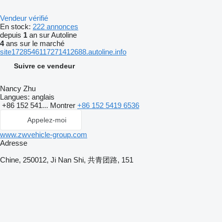
Vendeur vérifié
En stock:
222 annonces
depuis
1
an sur Autoline
4
ans sur le marché
site1728546117271412688.autoline.info
Suivre ce vendeur
Nancy Zhu
Langues:
anglais
+86 152 541...
Montrer
+86 152 5419 6536
Appelez-moi
www.zwvehicle-group.com
Adresse
Chine, 250012, Ji Nan Shi, 共青团路, 151