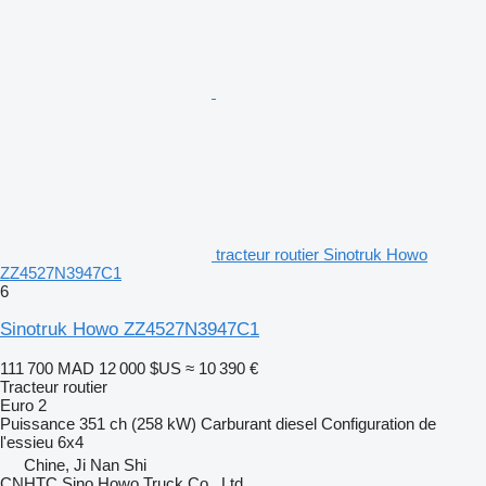
tracteur routier Sinotruk Howo
ZZ4527N3947C1
6
Sinotruk Howo ZZ4527N3947C1
111 700 MAD
12 000 $US
≈ 10 390 €
Tracteur routier
Euro 2
Puissance
351 ch (258 kW)
Carburant
diesel
Configuration de
l'essieu
6x4
Chine, Ji Nan Shi
CNHTC Sino Howo Truck Co., Ltd.