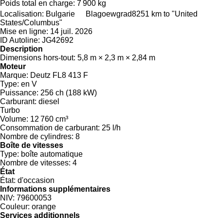
Poids total en charge:
7 900 kg
Localisation:
Bulgarie
Blagoewgrad
8251 km to "United
States/Columbus"
Mise en ligne:
14 juil. 2026
ID Autoline:
JG42692
Description
Dimensions hors-tout:
5,8 m × 2,3 m × 2,84 m
Moteur
Marque:
Deutz FL8 413 F
Type:
en V
Puissance:
256 ch (188 kW)
Carburant:
diesel
Turbo
Volume:
12 760 cm³
Consommation de carburant:
25 l/h
Nombre de cylindres:
8
Boîte de vitesses
Type:
boîte automatique
Nombre de vitesses:
4
État
État:
d'occasion
Informations supplémentaires
NIV:
79600053
Couleur:
orange
Services additionnels