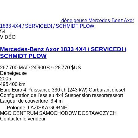
déneigeuse Mercedes-Benz Axor
1833 4X4 / SERVICED! / SCHMIDT PLOW
54
VIDÉO
Mercedes-Benz Axor 1833 4X4 / SERVICED! /
SCHMIDT PLOW
267 700 MAD
24 900 €
≈ 28 770 $US
Déneigeuse
2005
495 400 km
Euro
Euro 4
Puissance
330 ch (243 kW)
Carburant
diesel
Configuration de l'essieu
4x4
Suspension
ressort/ressort
Largeur de couverture
3,4 m
Pologne, ŁAZISKA GÓRNE
MGC CENTRUM SAMOCHODOW DOSTAWCZYCH
Contacter le vendeur