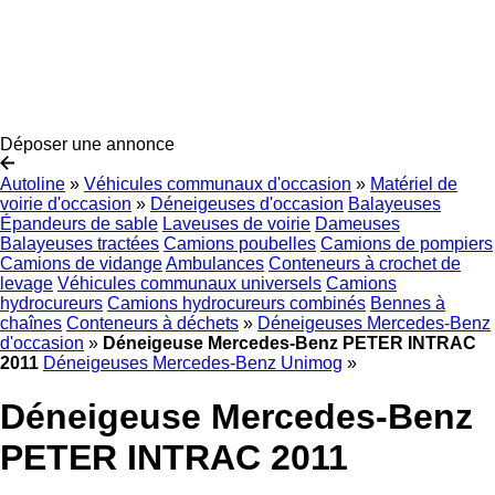
Déposer une annonce
Autoline
»
Véhicules communaux d'occasion
»
Matériel de
voirie d'occasion
»
Déneigeuses d'occasion
Balayeuses
Épandeurs de sable
Laveuses de voirie
Dameuses
Balayeuses tractées
Camions poubelles
Camions de pompiers
Camions de vidange
Ambulances
Conteneurs à crochet de
levage
Véhicules communaux universels
Camions
hydrocureurs
Camions hydrocureurs combinés
Bennes à
chaînes
Conteneurs à déchets
»
Déneigeuses Mercedes-Benz
d'occasion
»
Déneigeuse Mercedes-Benz PETER INTRAC
2011
Déneigeuses Mercedes-Benz Unimog
»
Déneigeuse Mercedes-Benz
PETER INTRAC 2011