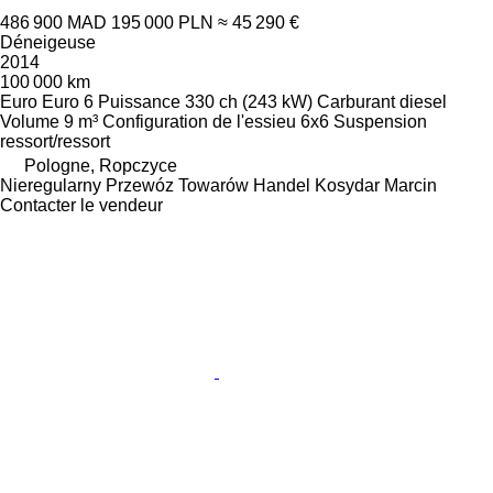
486 900 MAD
195 000 PLN
≈ 45 290 €
Déneigeuse
2014
100 000 km
Euro
Euro 6
Puissance
330 ch (243 kW)
Carburant
diesel
Volume
9 m³
Configuration de l'essieu
6x6
Suspension
ressort/ressort
Pologne, Ropczyce
Nieregularny Przewóz Towarów Handel Kosydar Marcin
Contacter le vendeur