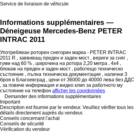
Service de livraison de véhicule
Informations supplémentaires —
Déneigeuse Mercedes-Benz PETER
INTRAC 2011
Употребяван роторен снегорин марка - PETER INTRAC
2011 R , заввиващ преден и заден мост , вериги за сняг ,
гуми над 60 % , широчина на ротора 2,20 метра , 4х4 ,
блокаж на преден и заден мост , работещо техническо
състояние , пълна техническа документация , налични 3
броя в Благоевград , цени от 36000 до 40000 лева без ДДС
, за повече информация и видео клип за работното му
състояние на телефон
afficher les coordonnées
Demander des informations supplémentaires
Important
Description est fournie par le vendeur. Veuillez vérifier tous les
détails directement auprès du vendeur.
Conseils concernant l'achat
Conseils de sécurité
Vérification du vendeur