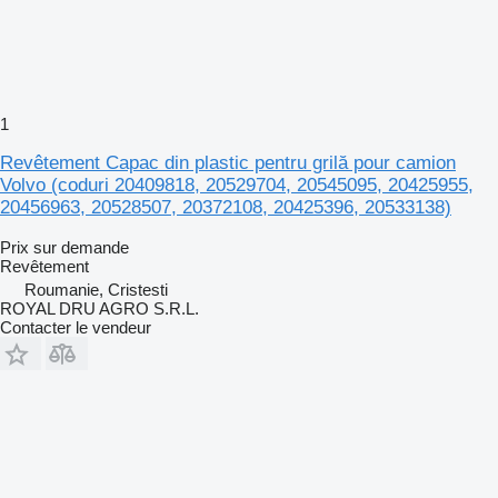
1
Revêtement Capac din plastic pentru grilă pour camion
Volvo (coduri 20409818, 20529704, 20545095, 20425955,
20456963, 20528507, 20372108, 20425396, 20533138)
Prix sur demande
Revêtement
Roumanie, Cristesti
ROYAL DRU AGRO S.R.L.
Contacter le vendeur