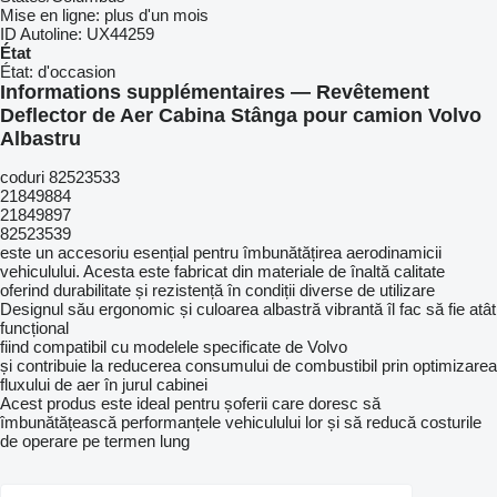
Mise en ligne:
plus d'un mois
ID Autoline:
UX44259
État
État:
d'occasion
Informations supplémentaires — Revêtement
Deflector de Aer Cabina Stânga pour camion Volvo
Albastru
coduri 82523533
21849884
21849897
82523539
este un accesoriu esențial pentru îmbunătățirea aerodinamicii
vehiculului. Acesta este fabricat din materiale de înaltă calitate
oferind durabilitate și rezistență în condiții diverse de utilizare
Designul său ergonomic și culoarea albastră vibrantă îl fac să fie atât
funcțional
fiind compatibil cu modelele specificate de Volvo
și contribuie la reducerea consumului de combustibil prin optimizarea
fluxului de aer în jurul cabinei
Acest produs este ideal pentru șoferii care doresc să
îmbunătățească performanțele vehiculului lor și să reducă costurile
de operare pe termen lung