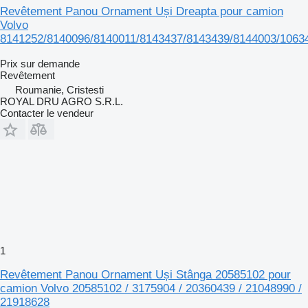
Revêtement Panou Ornament Uși Dreapta pour camion
Volvo
8141252/8140096/8140011/8143437/8143439/8144003/1063
Prix sur demande
Revêtement
Roumanie, Cristesti
ROYAL DRU AGRO S.R.L.
Contacter le vendeur
1
Revêtement Panou Ornament Uși Stânga 20585102 pour
camion Volvo 20585102 / 3175904 / 20360439 / 21048990 /
21918628