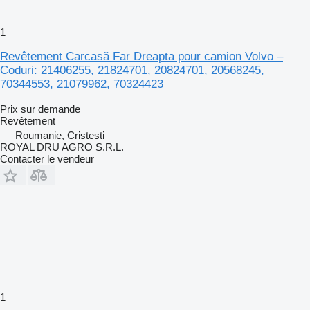
1
Revêtement Carcasă Far Dreapta pour camion Volvo –
Coduri: 21406255, 21824701, 20824701, 20568245,
70344553, 21079962, 70324423
Prix sur demande
Revêtement
Roumanie, Cristesti
ROYAL DRU AGRO S.R.L.
Contacter le vendeur
1