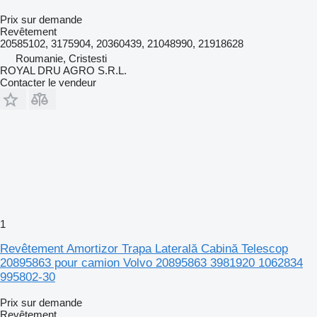
Prix sur demande
Revêtement
20585102, 3175904, 20360439, 21048990, 21918628
Roumanie, Cristesti
ROYAL DRU AGRO S.R.L.
Contacter le vendeur
1
Revêtement Amortizor Trapa Laterală Cabină Telescop
20895863 pour camion Volvo 20895863 3981920 1062834
995802-30
Prix sur demande
Revêtement