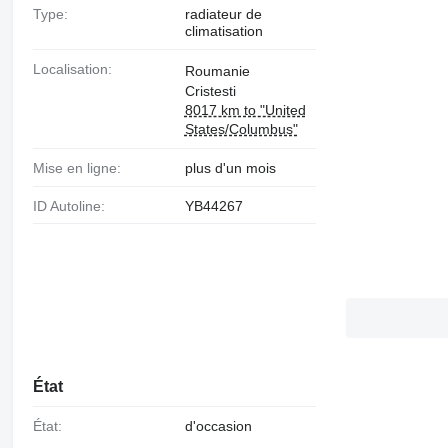
Type:
radiateur de
climatisation
Localisation:
Roumanie
Cristesti
8017 km to "United
States/Columbus"
Mise en ligne:
plus d'un mois
ID Autoline:
YB44267
État
État:
d'occasion