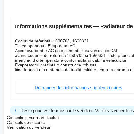
Informations supplémentaires — Radiateur de
Coduri de referință: 1690708, 1660331
Tip componentă: Evaporator AC
Acest evaporator AC este compatibil cu vehiculele DAF
având codurile de referință 1690708 și 1660331. Este proiectat
menținând o temperatură confortabilă în cabina vehiculului
Evaporatorul prezintă o construcție robustă
fiind fabricat din materiale de înaltă calitate pentru a garanta d
Demander des informations supplémentaires
Description est fournie par le vendeur. Veuillez vérifier to
Conseils concernant l'achat
Conseils de sécurité
Vérification du vendeur