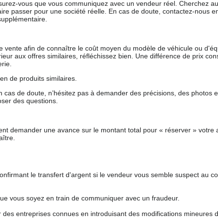
 assurez-vous que vous communiquez avec un vendeur réel. Cherchez au
aire passer pour une société réelle. En cas de doute, contactez-nous en 
supplémentaire.
 de vente afin de connaître le coût moyen du modèle de véhicule ou d'
férieur aux offres similaires, réfléchissez bien. Une différence de prix co
rie.
en de produits similaires.
 cas de doute, n’hésitez pas à demander des précisions, des photos 
oser des questions.
nt demander une avance sur le montant total pour « réserver » votre a
ître.
nfirmant le transfert d'argent si le vendeur vous semble suspect au c
que vous soyez en train de communiquer avec un fraudeur.
ur des entreprises connues en introduisant des modifications mineures 