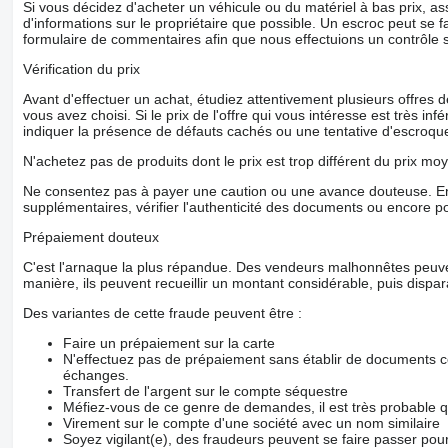
Si vous décidez d'acheter un véhicule ou du matériel à bas prix,
d'informations sur le propriétaire que possible. Un escroc peut se f
formulaire de commentaires afin que nous effectuions un contrôle 
Vérification du prix
Avant d'effectuer un achat, étudiez attentivement plusieurs offres
vous avez choisi. Si le prix de l'offre qui vous intéresse est très in
indiquer la présence de défauts cachés ou une tentative d'escroque
N'achetez pas de produits dont le prix est trop différent du prix moy
Ne consentez pas à payer une caution ou une avance douteuse. En
supplémentaires, vérifier l'authenticité des documents ou encore p
Prépaiement douteux
C'est l'arnaque la plus répandue. Des vendeurs malhonnêtes peuve
manière, ils peuvent recueillir un montant considérable, puis dispara
Des variantes de cette fraude peuvent être :
Faire un prépaiement sur la carte
N'effectuez pas de prépaiement sans établir de documents co
échanges.
Transfert de l'argent sur le compte séquestre
Méfiez-vous de ce genre de demandes, il est très probable 
Virement sur le compte d'une société avec un nom similaire
Soyez vigilant(e), des fraudeurs peuvent se faire passer po