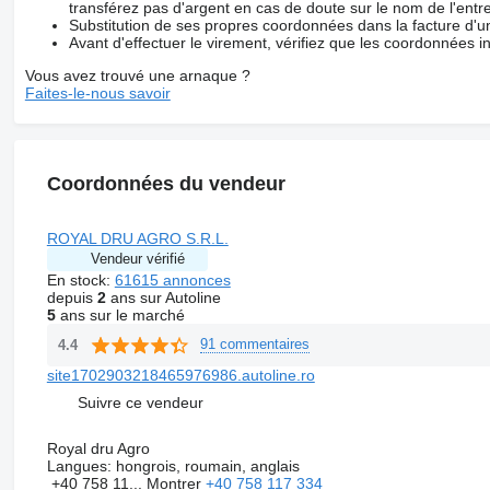
transférez pas d'argent en cas de doute sur le nom de l'entre
Substitution de ses propres coordonnées dans la facture d'un
Avant d'effectuer le virement, vérifiez que les coordonnées i
Vous avez trouvé une arnaque ?
Faites-le-nous savoir
Coordonnées du vendeur
ROYAL DRU AGRO S.R.L.
Vendeur vérifié
En stock:
61615 annonces
depuis
2
ans sur Autoline
5
ans sur le marché
91 commentaires
4.4
site1702903218465976986.autoline.ro
Suivre ce vendeur
Royal dru Agro
Langues:
hongrois, roumain, anglais
+40 758 11...
Montrer
+40 758 117 334