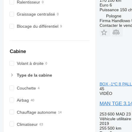
170 100 km
Ralentisseur
Euro 6
Puissance
150 c
Graissage centralisé
Pologne
Firma Handlowo 
Contacter le ven
Blocage du différentiel
Cabine
Volant à droite
Type de la cabine
BOX -1*C 8 PA
Couchette
45
VIDÉO
Airbag
MAN TGE 3.1
Chauffage autonome
253 600 MAD
23
Véhicule utilitaire
2019
Climatiseur
255 500 km