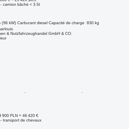
e - camion bâché < 3.5t
h (96 kW)
Carburant
diesel
Capacité de charge
830 kg
arlouis
nen & Nutzfahrzeughandel GmbH & CO.
deur
9 900 PLN
≈ 46 420 €
e - transport de chevaux