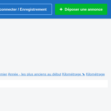
connecter / Enregistrement
Déposer une annonce
emier
Année - les plus anciens au début
Kilométrage ⬊
Kilométrage