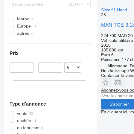
Vario
Trafic
Sitzer*1.Hand
Vito
25
Maroc
eCitan
MAN TGE 3.180
Europe
eVito
autres
Pays-Bas
224 700 MAD
20
Véhicule utilitair
Allemagne
Ukraine
2018
Pologne
185 000 km
Prix
Euro 6
Belgique
Puissance
177 c
Autriche
Allemagne, Da
–
Hongrie
Nutzfahrzeuge 
Contacter le ven
Italie
Danemark
Abonnez-vous pou
tout afficher
Type d'annonce
S'abonner
En cliquant ici, 
vente
enchère
du fabricant