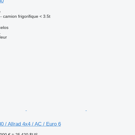
80
e
 - camion frigorifique < 3.5t
celos
L
deur
/ Allrad 4x4 / AC / Euro 6
 000 €
≈ 25 420 $US