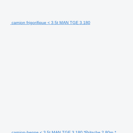
camion frigorifique < 3.5t MAN TGE 3.180
camion-benne < 3.5t MAN TGE 3.180 *Pritsche 2,80m *