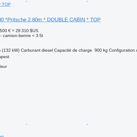
* TOP
0 *Pritsche 2,80m * DOUBLE CABIN * TOP
 500 €
≈ 28 310 $US
e - camion-benne < 3.5t
h (132 kW)
Carburant
diesel
Capacité de charge
900 kg
Configuration 
apest
deur