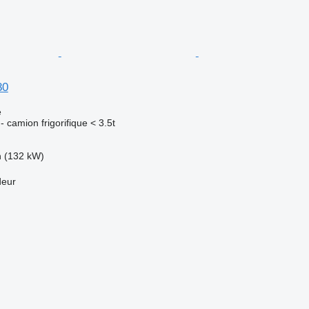
80
e
 - camion frigorifique < 3.5t
h (132 kW)
deur