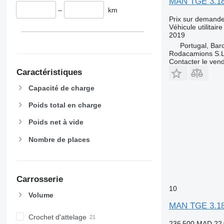
MAN TGE 3.1
–
km
Prix sur demand
Véhicule utilitaire
2019
Portugal, Bar
Rodacamions S.
Contacter le ven
Caractéristiques
Capacité de charge
Poids total en charge
Poids net à vide
Nombre de places
Carrosserie
10
Volume
MAN TGE 3.180 
Crochet d'attelage
236 500 MAD
22