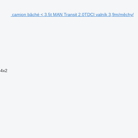
camion bâché < 3.5t MAN Transit 2.0TDCI valník 3,9m/měchy/
4x2