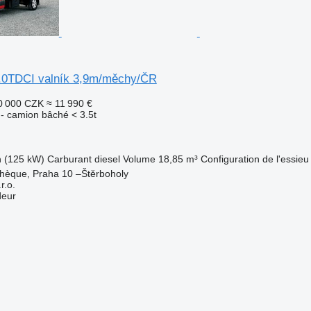
.0TDCI valník 3,9m/měchy/ČR
0 000 CZK
≈ 11 990 €
e - camion bâché < 3.5t
h (125 kW)
Carburant
diesel
Volume
18,85 m³
Configuration de l'essieu
chèque, Praha 10 –Štěrboholy
.o.
deur