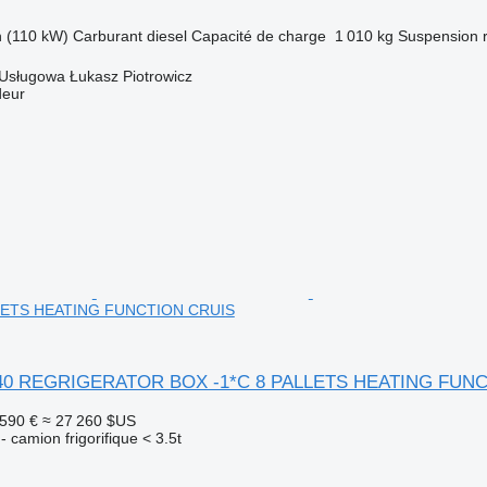
h (110 kW)
Carburant
diesel
Capacité de charge
1 010 kg
Suspension
Usługowa Łukasz Piotrowicz
deur
LLETS HEATING FUNCTION CRUIS
40 REGRIGERATOR BOX -1*C 8 PALLETS HEATING FUN
 590 €
≈ 27 260 $US
 - camion frigorifique < 3.5t