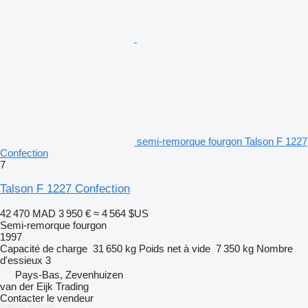
semi-remorque fourgon Talson F 1227
Confection
7
Talson F 1227 Confection
42 470 MAD
3 950 €
≈ 4 564 $US
Semi-remorque fourgon
1997
Capacité de charge
31 650 kg
Poids net à vide
7 350 kg
Nombre
d'essieux
3
Pays-Bas, Zevenhuizen
van der Eijk Trading
Contacter le vendeur