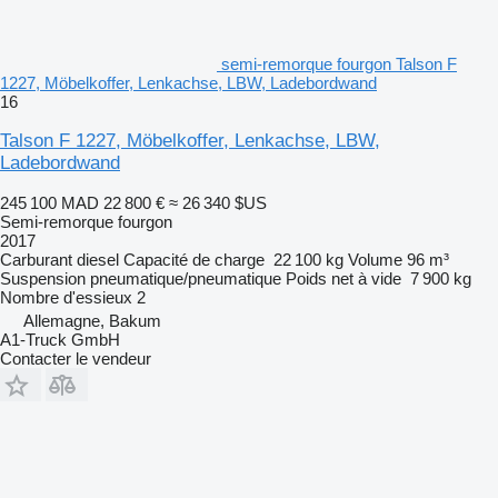
semi-remorque fourgon Talson F
1227, Möbelkoffer, Lenkachse, LBW, Ladebordwand
16
Talson F 1227, Möbelkoffer, Lenkachse, LBW,
Ladebordwand
245 100 MAD
22 800 €
≈ 26 340 $US
Semi-remorque fourgon
2017
Carburant
diesel
Capacité de charge
22 100 kg
Volume
96 m³
Suspension
pneumatique/pneumatique
Poids net à vide
7 900 kg
Nombre d'essieux
2
Allemagne, Bakum
A1-Truck GmbH
Contacter le vendeur