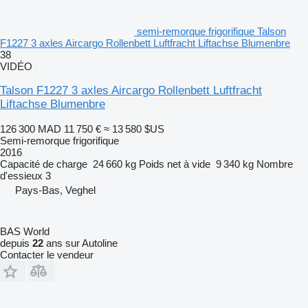
semi-remorque frigorifique Talson
F1227 3 axles Aircargo Rollenbett Luftfracht Liftachse Blumenbre
38
VIDÉO
Talson F1227 3 axles Aircargo Rollenbett Luftfracht
Liftachse Blumenbre
126 300 MAD
11 750 €
≈ 13 580 $US
Semi-remorque frigorifique
2016
Capacité de charge
24 660 kg
Poids net à vide
9 340 kg
Nombre
d'essieux
3
Pays-Bas, Veghel
BAS World
depuis
22
ans sur Autoline
Contacter le vendeur