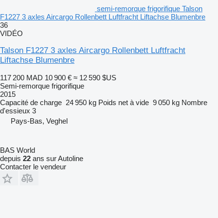
semi-remorque frigorifique Talson
F1227 3 axles Aircargo Rollenbett Luftfracht Liftachse Blumenbre
36
VIDÉO
Talson F1227 3 axles Aircargo Rollenbett Luftfracht
Liftachse Blumenbre
117 200 MAD
10 900 €
≈ 12 590 $US
Semi-remorque frigorifique
2015
Capacité de charge
24 950 kg
Poids net à vide
9 050 kg
Nombre
d'essieux
3
Pays-Bas, Veghel
BAS World
depuis
22
ans sur Autoline
Contacter le vendeur