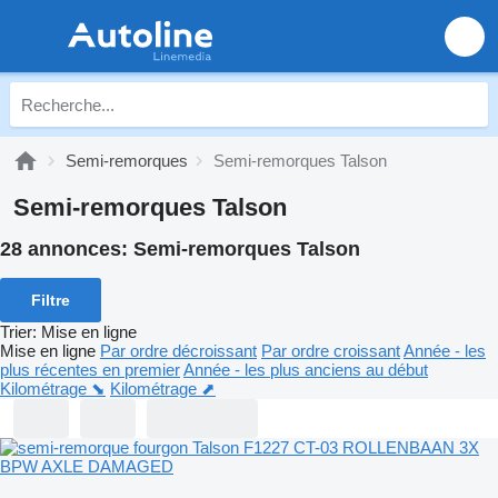
Semi-remorques
Semi-remorques Talson
Semi-remorques Talson
28 annonces:
Semi-remorques Talson
Filtre
Trier
:
Mise en ligne
Mise en ligne
Par ordre décroissant
Par ordre croissant
Année - les
plus récentes en premier
Année - les plus anciens au début
Kilométrage ⬊
Kilométrage ⬈