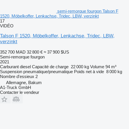
semi-remorque fourgon Talson F
1520, Möbelkoffer, Lenkachse, Tridec, LBW, verzinkt
17
VIDÉO
Talson F 1520, Möbelkoffer, Lenkachse, Tridec, LBW,
verzinkt
352 700 MAD
32 800 €
≈ 37 900 $US
Semi-remorque fourgon
2021
Carburant
diesel
Capacité de charge
22 000 kg
Volume
94 m³
Suspension
pneumatique/pneumatique
Poids net à vide
8 000 kg
Nombre d'essieux
2
Allemagne, Bakum
A1-Truck GmbH
Contacter le vendeur