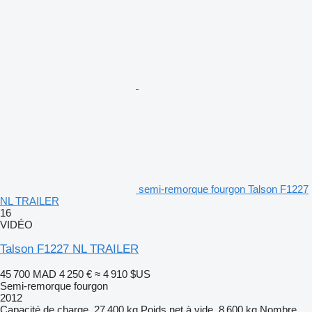
semi-remorque fourgon Talson F1227
NL TRAILER
16
VIDÉO
Talson F1227 NL TRAILER
45 700 MAD
4 250 €
≈ 4 910 $US
Semi-remorque fourgon
2012
Capacité de charge
27 400 kg
Poids net à vide
8 600 kg
Nombre