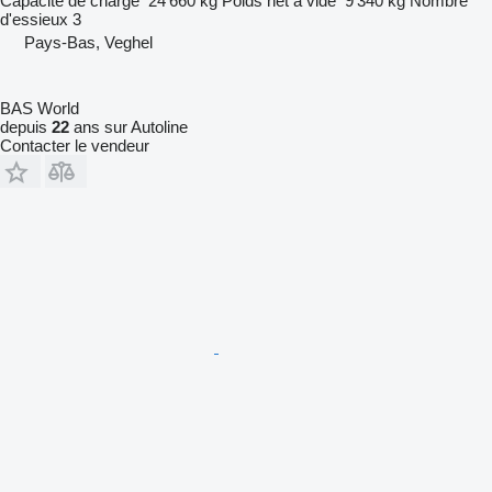
Capacité de charge
24 660 kg
Poids net à vide
9 340 kg
Nombre
d'essieux
3
Pays-Bas, Veghel
BAS World
depuis
22
ans sur Autoline
Contacter le vendeur