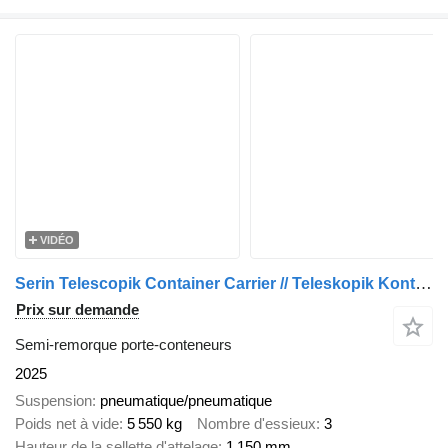
VIDÉO
Serin Telescopik Container Carrier // Teleskopik Konteyner Taşıyıcı
Prix sur demande
Semi-remorque porte-conteneurs
2025
Suspension
pneumatique/pneumatique
Poids net à vide
5 550 kg
Nombre d'essieux
3
Hauteur de la sellette d'attelage
1 150 mm