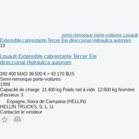
semi-remorque porte-voitures Louault
Extensible,cabrestante,Tercer Eje direccional,Hidraulica autonom
13
Louault Extensible,cabrestante,Tercer Eje
direccional,Hidraulica autonom
392 400 MAD
36 500 €
≈ 42 170 $US
Semi-remorque porte-voitures
1999
Capacité de charge
21 400 kg
Poids net à vide
12 600 kg
Nombre
d'essieux
3
Espagne, Nava de Campana (HELLIN)
HELLÍN TRUCKS, S. L. U.
Contacter le vendeur