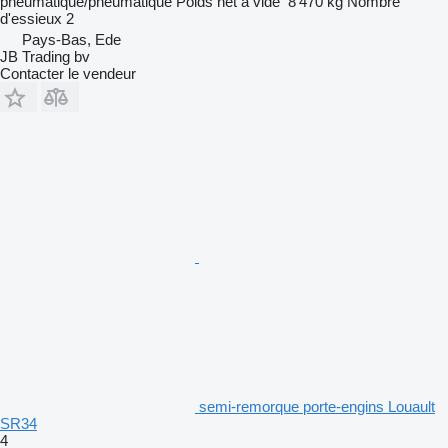
pneumatique/pneumatique
Poids net à vide
8 470 kg
Nombre
d'essieux
2
Pays-Bas, Ede
JB Trading bv
Contacter le vendeur
semi-remorque porte-engins Louault
SR34
4