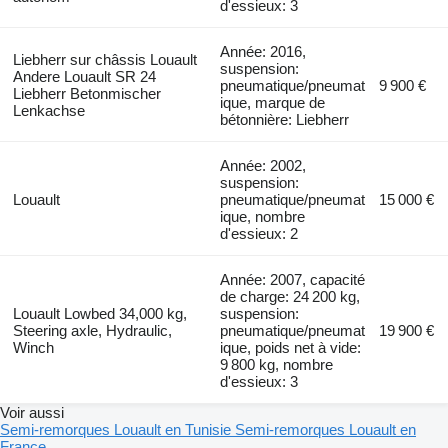
d'essieux: 3
Année: 2016,
Liebherr sur châssis Louault
suspension:
Andere Louault SR 24
pneumatique/pneumat
9 900 €
Liebherr Betonmischer
ique, marque de
Lenkachse
bétonnière: Liebherr
Année: 2002,
suspension:
Louault
pneumatique/pneumat
15 000 €
ique, nombre
d'essieux: 2
Année: 2007, capacité
de charge: 24 200 kg,
Louault Lowbed 34,000 kg,
suspension:
Steering axle, Hydraulic,
pneumatique/pneumat
19 900 €
Winch
ique, poids net à vide:
9 800 kg, nombre
d'essieux: 3
Voir aussi
Semi-remorques Louault en Tunisie
Semi-remorques Louault en
France