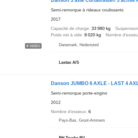
Danson 3 axle Curtainsider/ 3 achse 
Semi-remorque à rideaux coulissants
2017
Capacité de charge
33 980 kg
Suspension
Poids net à vide
8 020 kg
Nombre d'essie
Danemark, Hedensted
VIDÉO
Lastas A/S
Danson JUMBO 6 AXLE - LAST 4 A
Semi-remorque porte-engins
2012
Nombre d'essieux
6
Pays-Bas, Groot-Ammers
RH Trucks BV