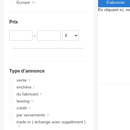
S'abonner
Europe
Danemark
En cliquant ici, 
Pays-Bas
Prix
Finlande
Lituanie
–
Type d'annonce
vente
enchère
du fabricant
leasing
crédit
par versements
trade-in ( échange avec supplément )