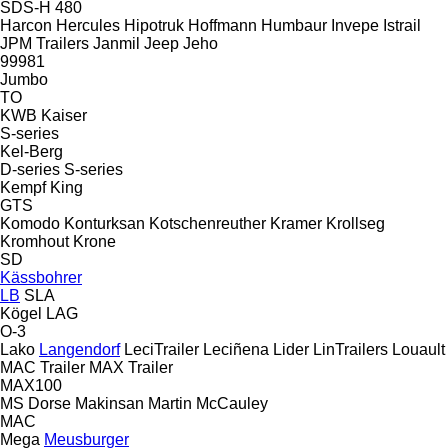
SDS-H 480
Harcon
Hercules
Hipotruk
Hoffmann
Humbaur
Invepe
Istrail
JPM Trailers
Janmil
Jeep
Jeho
99981
Jumbo
TO
KWB
Kaiser
S-series
Kel-Berg
D-series
S-series
Kempf
King
GTS
Komodo
Konturksan
Kotschenreuther
Kramer
Krollseg
Kromhout
Krone
SD
Kässbohrer
LB
SLA
Kögel
LAG
O-3
Lako
Langendorf
LeciTrailer
Leciñena
Lider
LinTrailers
Louault
MAC Trailer
MAX Trailer
MAX100
MS Dorse
Makinsan
Martin
McCauley
MAC
Mega
Meusburger