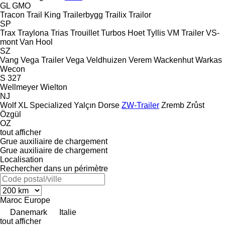
GL
GMO
Tracon
Trail King
Trailerbygg
Trailix
Trailor
SP
Trax
Traylona
Trias
Trouillet
Turbos Hoet
Tyllis
VM Trailer
VS-
mont
Van Hool
SZ
Vang
Vega Trailer
Vega
Veldhuizen
Verem
Wackenhut
Warkas
Wecon
S 327
Wellmeyer
Wielton
NJ
Wolf
XL Specialized
Yalçın Dorse
ZW-Trailer
Zremb
Zrůst
Özgül
OZ
tout afficher
Grue auxiliaire de chargement
Grue auxiliaire de chargement
Localisation
Rechercher dans un périmètre
Maroc
Europe
Danemark
Italie
tout afficher