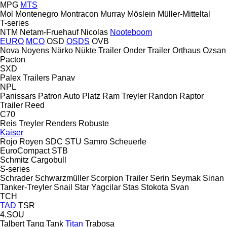
MPG
MTS
Mol
Montenegro
Montracon
Murray
Möslein
Müller-Mitteltal
T-series
NTM
Netam-Fruehauf
Nicolas
Nooteboom
EURO
MCO
OSD
OSDS
OVB
Nova
Noyens
Närko
Nükte Trailer
Onder Trailer
Orthaus
Ozsan
Pacton
SXD
Palex Trailers
Panav
NPL
Panissars
Patron Auto
Platz
Ram Treyler
Randon
Raptor
Trailer
Reed
C70
Reis Treyler
Renders
Robuste
Kaiser
Rojo
Royen
SDC
STU
Samro
Scheuerle
EuroCompact
STB
Schmitz Cargobull
S-series
Schrader
Schwarzmüller
Scorpion Trailer
Serin
Seymak
Sinan
Tanker-Treyler
Snail
Star Yagcilar
Stas
Stokota
Svan
TCH
TAD
TSR
4.SOU
Talbert
Tang
Tank
Titan
Trabosa