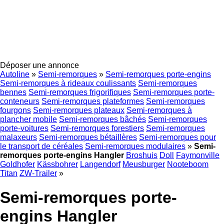
Déposer une annonce
Autoline
»
Semi-remorques
»
Semi-remorques porte-engins
Semi-remorques à rideaux coulissants
Semi-remorques
bennes
Semi-remorques frigorifiques
Semi-remorques porte-
conteneurs
Semi-remorques plateformes
Semi-remorques
fourgons
Semi-remorques plateaux
Semi-remorques à
plancher mobile
Semi-remorques bâchés
Semi-remorques
porte-voitures
Semi-remorques forestiers
Semi-remorques
malaxeurs
Semi-remorques bétaillères
Semi-remorques pour
le transport de céréales
Semi-remorques modulaires
»
Semi-
remorques porte-engins Hangler
Broshuis
Doll
Faymonville
Goldhofer
Kässbohrer
Langendorf
Meusburger
Nooteboom
Titan
ZW-Trailer
»
Semi-remorques porte-
engins Hangler