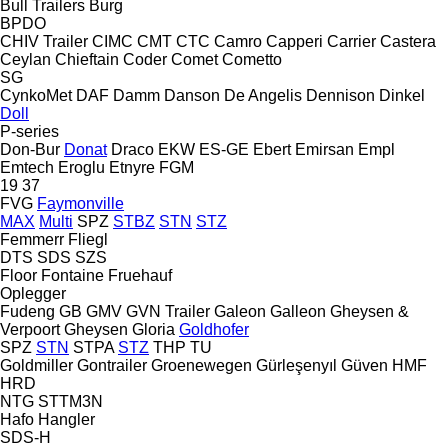
Bull Trailers
Burg
BPDO
CHIV Trailer
CIMC
CMT
CTC
Camro
Capperi
Carrier
Castera
Ceylan
Chieftain
Coder
Comet
Cometto
SG
CynkoMet
DAF
Damm
Danson
De Angelis
Dennison
Dinkel
Doll
P-series
Don-Bur
Donat
Draco
EKW
ES-GE
Ebert
Emirsan
Empl
Emtech
Eroglu
Etnyre
FGM
19
37
FVG
Faymonville
MAX
Multi
SPZ
STBZ
STN
STZ
Femmerr
Fliegl
DTS
SDS
SZS
Floor
Fontaine
Fruehauf
Oplegger
Fudeng
GB
GMV
GVN Trailer
Galeon
Galleon
Gheysen &
Verpoort
Gheysen
Gloria
Goldhofer
SPZ
STN
STPA
STZ
THP
TU
Goldmiller
Gontrailer
Groenewegen
Gürleşenyıl
Güven
HMF
HRD
NTG
STTM3N
Hafo
Hangler
SDS-H