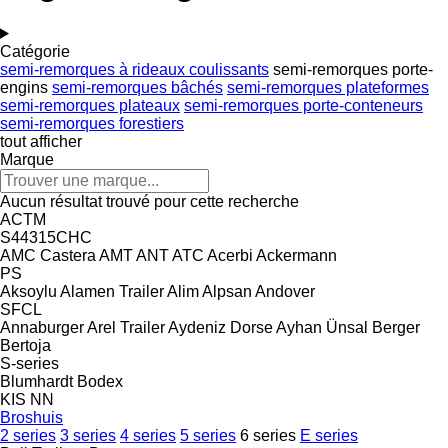
Catégorie
semi-remorques à rideaux coulissants
semi-remorques porte-
engins
semi-remorques bâchés
semi-remorques plateformes
semi-remorques plateaux
semi-remorques porte-conteneurs
semi-remorques forestiers
tout afficher
Marque
Aucun résultat trouvé pour cette recherche
ACTM
S44315CHC
AMC Castera
AMT
ANT
ATC
Acerbi
Ackermann
PS
Aksoylu
Alamen Trailer
Alim
Alpsan
Andover
SFCL
Annaburger
Arel Trailer
Aydeniz Dorse
Ayhan Ünsal
Berger
Bertoja
S-series
Blumhardt
Bodex
KIS
NN
Broshuis
2 series
3 series
4 series
5 series
6 series
E series