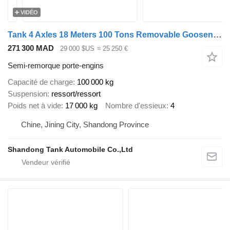
VIDÉO
Tank 4 Axles 18 Meters 100 Tons Removable Gooseneck Lowboy Trailer
271 300 MAD
29 000 $US
≈ 25 250 €
Semi-remorque porte-engins
Capacité de charge
100 000 kg
Suspension
ressort/ressort
Poids net à vide
17 000 kg
Nombre d'essieux
4
Chine, Jining City, Shandong Province
Shandong Tank Automobile Co.,Ltd