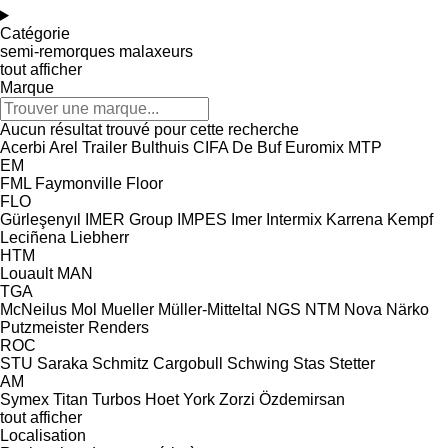
Catégorie
semi-remorques malaxeurs
tout afficher
Marque
Aucun résultat trouvé pour cette recherche
Acerbi
Arel Trailer
Bulthuis
CIFA
De Buf
Euromix MTP
EM
FML
Faymonville
Floor
FLO
Gürleşenyıl
IMER Group
IMPES
Imer
Intermix
Karrena
Kempf
Leciñena
Liebherr
HTM
Louault
MAN
TGA
McNeilus
Mol
Mueller
Müller-Mitteltal
NGS
NTM
Nova
Närko
Putzmeister
Renders
ROC
STU
Saraka
Schmitz Cargobull
Schwing
Stas
Stetter
AM
Symex
Titan
Turbos Hoet
York
Zorzi
Özdemirsan
tout afficher
Localisation