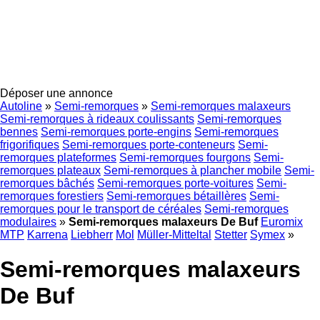
Déposer une annonce
Autoline
»
Semi-remorques
»
Semi-remorques malaxeurs
Semi-remorques à rideaux coulissants
Semi-remorques
bennes
Semi-remorques porte-engins
Semi-remorques
frigorifiques
Semi-remorques porte-conteneurs
Semi-
remorques plateformes
Semi-remorques fourgons
Semi-
remorques plateaux
Semi-remorques à plancher mobile
Semi-
remorques bâchés
Semi-remorques porte-voitures
Semi-
remorques forestiers
Semi-remorques bétaillères
Semi-
remorques pour le transport de céréales
Semi-remorques
modulaires
»
Semi-remorques malaxeurs De Buf
Euromix
MTP
Karrena
Liebherr
Mol
Müller-Mitteltal
Stetter
Symex
»
Semi-remorques malaxeurs
De Buf