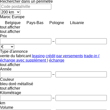
Rechercher dans un périmètre
Maroc
Europe
Belgique
Pays-Bas
Pologne
Lituanie
tout afficher
tout afficher
Prix
–
Type d'annonce
vente
du fabricant
leasing
crédit
par versements
trade-in (
échange avec supplément )
échange
tout afficher
Année
–
Couleur
bleu
doré
métallisé
tout afficher
Kilométrage
–
km
Volume