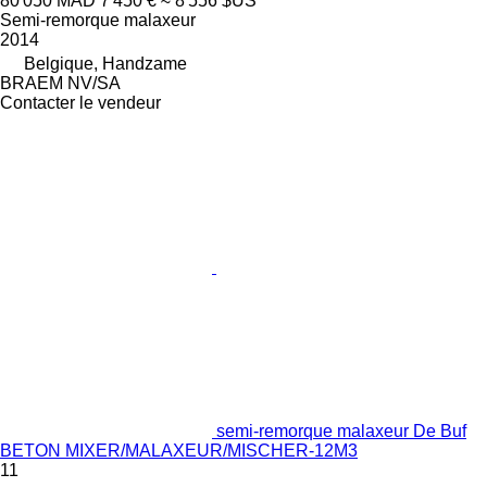
80 050 MAD
7 450 €
≈ 8 556 $US
Semi-remorque malaxeur
2014
Belgique, Handzame
BRAEM NV/SA
Contacter le vendeur
semi-remorque malaxeur De Buf
BETON MIXER/MALAXEUR/MISCHER-12M3
11