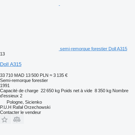
semi-remorque forestier Doll A315
13
Doll A315
33 710 MAD
13 500 PLN
≈ 3 135 €
Semi-remorque forestier
1991
Capacité de charge
22 650 kg
Poids net à vide
8 350 kg
Nombre
d'essieux
2
Pologne, Sicienko
P.U.H Rafał Orzechowski
Contacter le vendeur