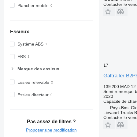
Contacter le ven
Plancher mobile
Essieux
Système ABS
EBS
17
Marque des essieux
Galtrailer B2P
Essieu relevable
139 200 MAD
12
Semi-remorque 
Essieu directeur
2020
Capacité de cha
Pays-Bas, Gi
Lievaart Trucks B
Contacter le ven
Pas assez de filtres ?
Proposer une modification