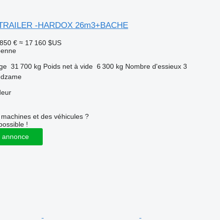
GALTRAILER -HARDOX 26m3+BACHE
 850 €
≈ 17 160 $US
benne
rge
31 700 kg
Poids net à vide
6 300 kg
Nombre d'essieux
3
ndzame
deur
machines et des véhicules ?
possible !
 annonce