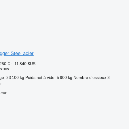
gger Steel acier
250 €
≈ 11 840 $US
benne
rge
33 100 kg
Poids net à vide
5 900 kg
Nombre d'essieux
3
e
deur