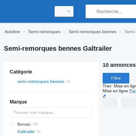
Autoline
Semi-remorques
Semi-remorques bennes
Semi-
Semi-remorques bennes Galtrailer
10 annonces
Catégorie
Filtre
semi-remorques bennes
Trier
:
Mise en lig
Mise en ligne
Par
⬈
Marque
Benalu
OKA
HTS
Galtrailer
OKHS
Agriliner
N-series
KIS
CHKS
ZDK
DHKA
HW
Oplegger