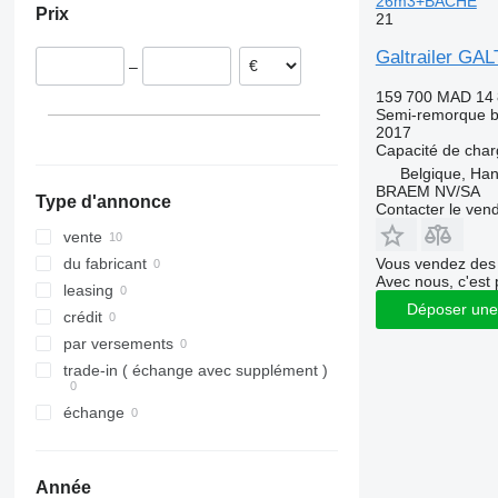
26m3+BACHE
Prix
21
Pays-Bas
Portugal
Galtrailer 
–
Espagne
159 700 MAD
14
Semi-remorque 
2017
Capacité de cha
Belgique, Ha
BRAEM NV/SA
Type d'annonce
Contacter le ven
vente
Vous vendez des 
du fabricant
Avec nous, c'est 
leasing
Déposer une
crédit
par versements
trade-in ( échange avec supplément )
échange
Année