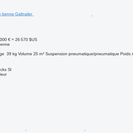
 000 €
≈ 26 570 $US
benne
rge
39 kg
Volume
25 m³
Suspension
pneumatique/pneumatique
Poids 
cks Sl
deur