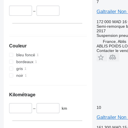
7
–
Galtrailer Non 
172 000 MAD
16
Semi-remorque 
2017
Suspension
pneu
France, Ablis
Couleur
ABLIS POIDS L
Contacter le ven
bleu foncé
bordeaux
gris
noir
Kilométrage
10
–
km
Galtrailer Non 
161 300 MAD
15