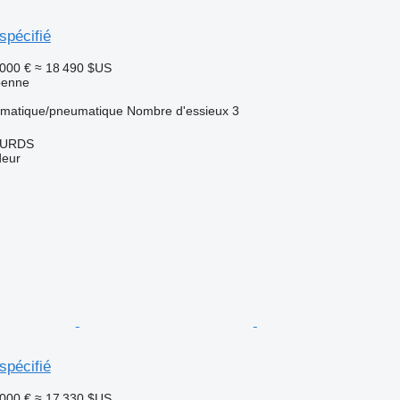
spécifié
 000 €
≈ 18 490 $US
benne
matique/pneumatique
Nombre d'essieux
3
OURDS
deur
spécifié
 000 €
≈ 17 330 $US