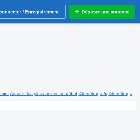
connecter / Enregistrement
Déposer une annonce
emier
Année - les plus anciens au début
Kilométrage ⬊
Kilométrage