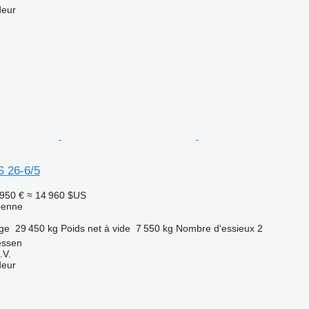
deur
S 26-6/5
 950 €
≈ 14 960 $US
benne
rge
29 450 kg
Poids net à vide
7 550 kg
Nombre d'essieux
2
essen
.V.
deur