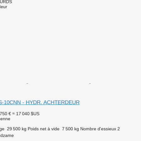
OURDS
deur
2PS-10CNN - HYDR. ACHTERDEUR
 750 €
≈ 17 040 $US
benne
rge
29 500 kg
Poids net à vide
7 500 kg
Nombre d'essieux
2
ndzame