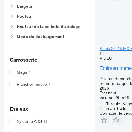
Largeur
Hauteur
Hauteur de la sellette d'attelage
Mode de déchargement
Stock 20-45 M3
11
VIDÉO
Carrosserie
Emirsan Imme
Mega
Prix sur demand
Semi-remorque 
Plancher mobile
2026
État
neuf
Volume
26 m³
Su
Turquie, Kon
Emirsan Trailer
Essieux
Contacter le ven
Système ABS