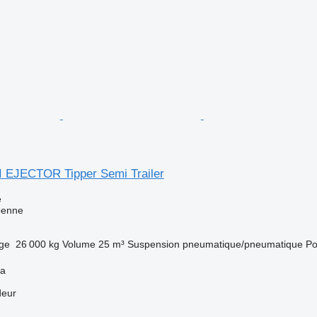
I EJECTOR Tipper Semi Trailer
e
benne
rge
26 000 kg
Volume
25 m³
Suspension
pneumatique/pneumatique
Po
ya
deur