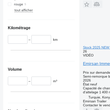
rouge
tout afficher
Kilométrage
–
km
Stock 2025 NEW
26
VIDÉO
Emirsan Imme
Volume
Prix sur demand
Semi-remorque 
2026
–
m³
État
neuf
Capacité de cha
d'attelage
1 400
Turquie, Kon
Emirsan Trailer
Contacter le ven