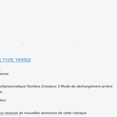
K TYPE TIPPER
e
benne
ort/pneumatique
Nombre d'essieux
3
Mode de déchargement
arrière
ya
deur
r recevoir de nouvelles annonces de cette rubrique