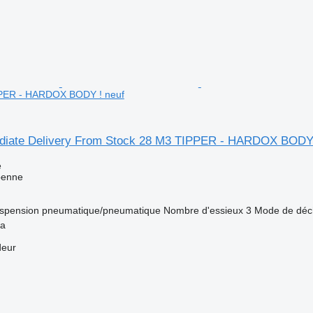
PPER - HARDOX BODY ! neuf
diate Delivery From Stock 28 M3 TIPPER - HARDOX BODY
e
benne
spension
pneumatique/pneumatique
Nombre d'essieux
3
Mode de déc
ya
deur