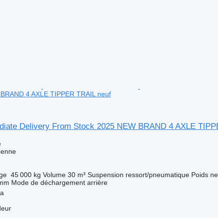
 BRAND 4 AXLE TIPPER TRAIL neuf
diate Delivery From Stock 2025 NEW BRAND 4 AXLE TIP
e
benne
rge
45 000 kg
Volume
30 m³
Suspension
ressort/pneumatique
Poids ne
 mm
Mode de déchargement
arrière
ya
deur