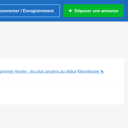
connecter / Enregistrement
Déposer une annonce
 premier
Année - les plus anciens au début
Kilométrage ⬊