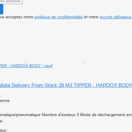
vous acceptez notre
politique de confidentialité
et notre
accord utilisateur
PPER - HARDOX BODY ! neuf
diate Delivery From Stock 28 M3 TIPPER - HARDOX BODY
e
benne
matique/pneumatique
Nombre d'essieux
3
Mode de déchargement
arr
ya
deur