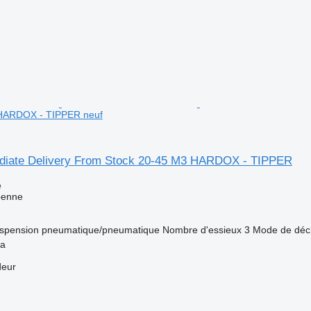
 HARDOX - TIPPER neuf
diate Delivery From Stock 20-45 M3 HARDOX - TIPPER
e
benne
spension
pneumatique/pneumatique
Nombre d'essieux
3
Mode de déc
ya
deur