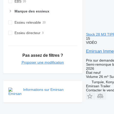
EBS
Marque des essieux
Essieu relevable
Essieu directeur
Stock 28 M3 TI
15
VIDÉO
Emirsan Imme
Pas assez de filtres ?
Prix sur demand
Proposer une modification
Semi-remorque 
2026
État
neuf
Volume
26 m³
Su
Turquie, Kon
Emirsan Trailer
Informations sur Emirsan
Contacter le ven