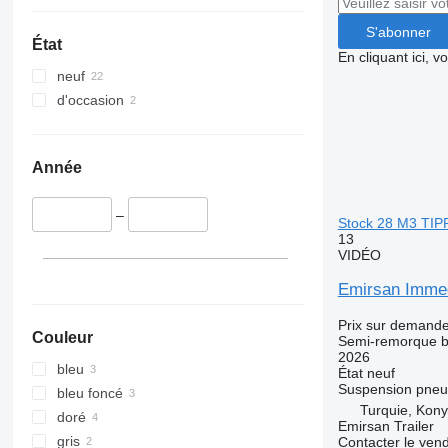
S'abonner
État
En cliquant ici, 
neuf
d'occasion
Année
–
Stock 28 M3 TI
13
VIDÉO
Emirsan Imme
Prix sur demand
Couleur
Semi-remorque 
2026
bleu
État
neuf
Suspension
pneu
bleu foncé
Turquie, Kon
doré
Emirsan Trailer
gris
Contacter le ven