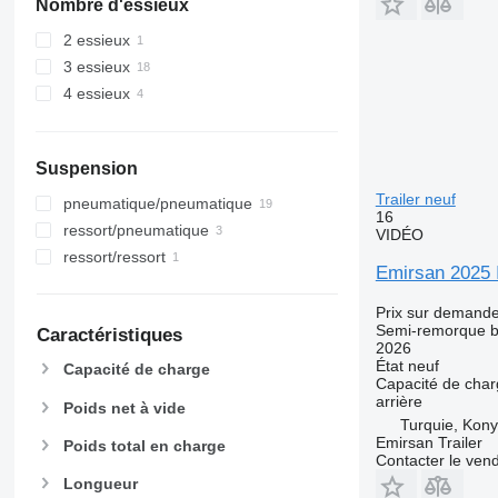
Nombre d'essieux
2 essieux
3 essieux
4 essieux
Suspension
Trailer neuf
pneumatique/pneumatique
16
ressort/pneumatique
VIDÉO
ressort/ressort
Emirsan 2025 
Prix sur demand
Semi-remorque 
Caractéristiques
2026
État
neuf
Capacité de charge
Capacité de cha
arrière
Poids net à vide
Turquie, Kon
Emirsan Trailer
Poids total en charge
Contacter le ven
Longueur