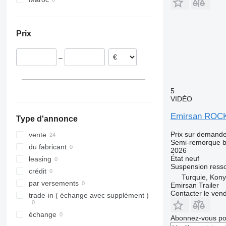
Prix
–
5
VIDÉO
Emirsan ROC
Type d'annonce
Prix sur demand
vente
Semi-remorque 
du fabricant
2026
État
neuf
leasing
Suspension
ress
crédit
Turquie, Kon
par versements
Emirsan Trailer
Contacter le ven
trade-in ( échange avec supplément )
échange
Abonnez-vous pou