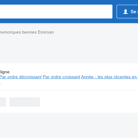
Se 
remorques bennes Emirsan
ligne
s:
Semi-remorques bennes Emirsan
Par ordre décroissant
Par ordre croissant
Année - les plus récentes en
⬈