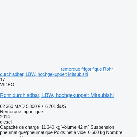
remorque frigorifique Rohr
durchladbar, LBW, hochgekuppelt Mitsubishi
17
VIDÉO
Rohr durchladbar, LBW, hochgekuppelt Mitsubishi
62 360 MAD
5 800 €
≈ 6 701 $US
Remorque frigorifique
2014
diesel
Capacité de charge
11 340 kg
Volume
42 m³
Suspension
pneumatique/pneumatique
Poids net à vide
6 660 kg
Nombre