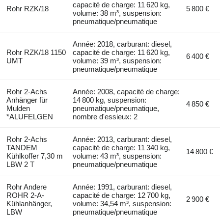
capacité de charge: 11 620 kg,
Rohr RZK/18
5 800 €
volume: 38 m³, suspension:
pneumatique/pneumatique
Année: 2018, carburant: diesel,
Rohr RZK/18 1150
capacité de charge: 11 620 kg,
6 400 €
UMT
volume: 39 m³, suspension:
pneumatique/pneumatique
Rohr 2-Achs
Année: 2008, capacité de charge:
Anhänger für
14 800 kg, suspension:
4 850 €
Mulden
pneumatique/pneumatique,
*ALUFELGEN
nombre d'essieux: 2
Rohr 2-Achs
Année: 2013, carburant: diesel,
TANDEM
capacité de charge: 11 340 kg,
14 800 €
Kühlkoffer 7,30 m
volume: 43 m³, suspension:
LBW 2 T
pneumatique/pneumatique
Rohr Andere
Année: 1991, carburant: diesel,
ROHR 2-A-
capacité de charge: 12 700 kg,
2 900 €
Kühlanhänger,
volume: 34,54 m³, suspension:
LBW
pneumatique/pneumatique