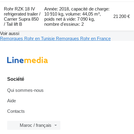
Rohr RZK 18 IV
Année: 2018, capacité de charge:
refrigerated trailer /
10 910 kg, volume: 44,05 m³,
21 200 €
Carrier Supra 850
poids net à vide: 7 090 kg,
/ Tail lift B
nombre d'essieux: 2
Voir aussi
Remorques Rohr en Tunisie
Remorques Rohr en France
Société
Qui sommes-nous
Aide
Contacts
Maroc / français