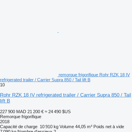
remorque frigorifique Rohr RZK 18 IV
refrigerated trailer / Carrier Supra 850 / Tail lift B
10
Rohr RZK 18 IV refrigerated trailer / Carrier Supra 850 / Tail
lift B
227 900 MAD
21 200 €
≈ 24 490 $US
Remorque frigorifique
2018
Capacité de charge
10 910 kg
Volume
44,05 m³
Poids net à vide
7 090 kg
Nombre d'essieux
2