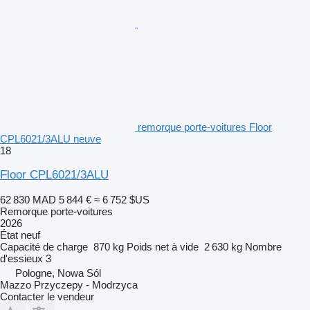
remorque porte-voitures Floor
CPL6021/3ALU neuve
18
Floor CPL6021/3ALU
62 830 MAD
5 844 €
≈ 6 752 $US
Remorque porte-voitures
2026
État
neuf
Capacité de charge
870 kg
Poids net à vide
2 630 kg
Nombre
d'essieux
3
Pologne, Nowa Sól
Mazzo Przyczepy - Modrzyca
Contacter le vendeur