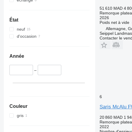
échange
51 610 MAD
4 80
Remorque plate
2026
État
Poids net à vide
Allemagne, G
neuf
Seippel Landmas
d'occasion
Contacter le ven
Année
–
6
Couleur
Saris McAlu 
gris
20 860 MAD
1 94
Remorque plate
2022
Nombre d'essieu