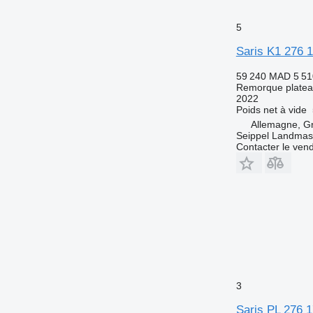
5
Saris K1 276 
59 240 MAD
5 51
Remorque plate
2022
Poids net à vide
Allemagne, G
Seippel Landmas
Contacter le ven
3
Saris PL 276