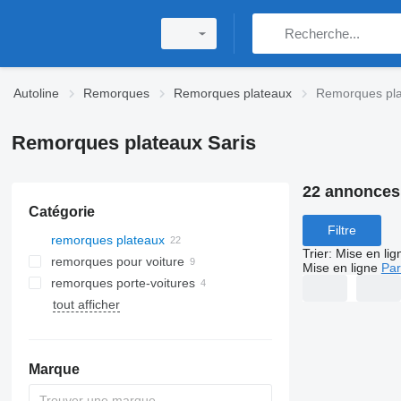
Autoline
Remorques
Remorques plateaux
Remorques pla
Remorques plateaux Saris
22 annonces
Catégorie
Filtre
remorques plateaux
Trier
:
Mise en lig
remorques pour voiture
Mise en ligne
Par
remorques porte-voitures
tout afficher
Marque