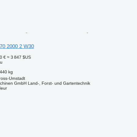
170 2000 2 W30
0 €
≈ 3 847 $US
au
440 kg
ross-Umstadt
chinen GmbH Land-, Forst- und Gartentechnik
deur