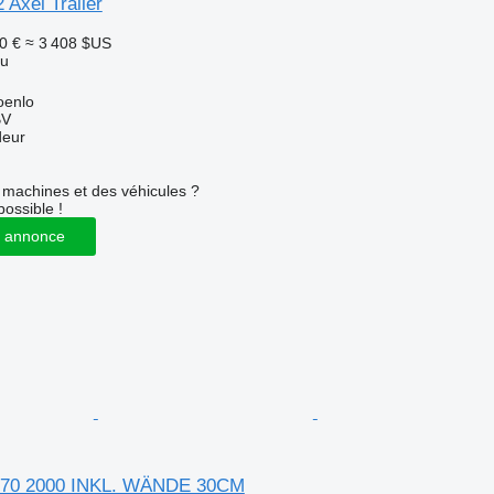
 Axel Trailer
0 €
≈ 3 408 $US
au
oenlo
BV
deur
machines et des véhicules ?
possible !
 annonce
 170 2000 INKL. WÄNDE 30CM