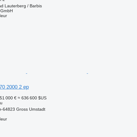
d Lauterberg / Barbis
r GmbH
deur
70 2000 2 ep
51 000 €
≈ 636 600 $US
au
e-64823 Gross Umstadt
deur