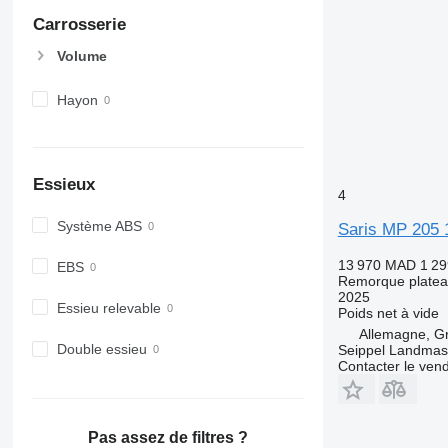
Carrosserie
Volume
Hayon
Essieux
4
Système ABS
Saris MP 205 
13 970 MAD
1 29
EBS
Remorque plate
2025
Essieu relevable
Poids net à vide
Allemagne, G
Double essieu
Seippel Landmas
Contacter le ven
Pas assez de filtres ?