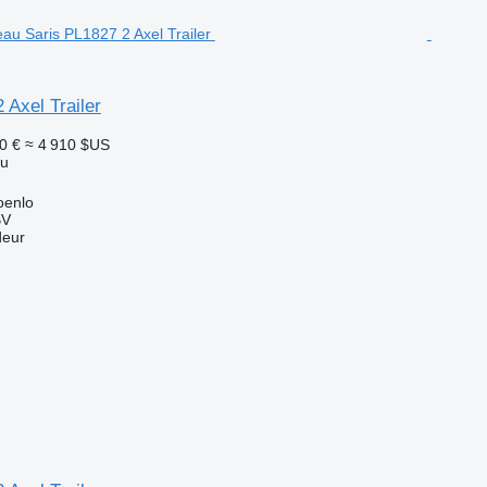
 Axel Trailer
0 €
≈ 4 910 $US
au
oenlo
BV
deur