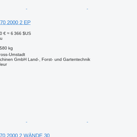
170 2000 2 EP
0 €
≈ 6 366 $US
au
580 kg
ross-Umstadt
chinen GmbH Land-, Forst- und Gartentechnik
deur
 170 2000 2 WÄNDE 30