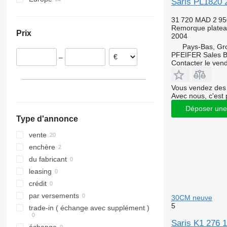
Saris PL1820 2
Allemagne
31 720 MAD
2 95
Pays-Bas
Remorque plate
Prix
Belgique
2004
Pays-Bas, Gr
PFEIFER Sales 
–
Contacter le ven
Vous vendez des 
Avec nous, c'est 
Déposer une
Type d'annonce
vente
enchère
du fabricant
leasing
crédit
par versements
30CM neuve
5
trade-in ( échange avec supplément )
Saris K1 276