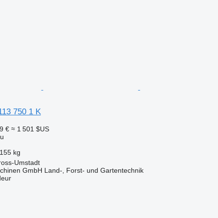
113 750 1 K
9 €
≈ 1 501 $US
au
155 kg
ross-Umstadt
chinen GmbH Land-, Forst- und Gartentechnik
deur