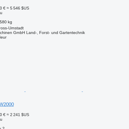
0 €
≈ 5 546 $US
au
580 kg
ross-Umstadt
chinen GmbH Land-, Forst- und Gartentechnik
deur
FW2000
0 €
≈ 2 241 $US
au
x
2