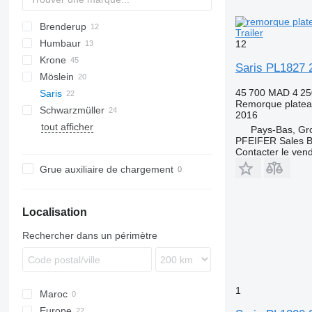
Brenderup
PA
PS
22
Trailer
Humbaur
Z-series
2300
202
TPS
8527
Azure
12
Krone
5420
ZPS
HA
MV
Saris PL1827 2
Möslein
HN
ADP
SL
45 700 MAD
4 25
Saris
AZ
T-series
TUE
PV
Remorque plate
Schwarzmüller
ZZ
THT
AWF
2016
tout afficher
TTT
S-series
PA
TCH
Pays-Bas, Gr
PFEIFER Sales 
Tandem
Contacter le ven
Grue auxiliaire de chargement
Localisation
Rechercher dans un périmètre
1
Maroc
Europe