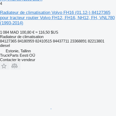
4
Radiateur de climatisation Volvo FH16 (01.12-) 84127365
pour tracteur routier Volvo FH12, FH16, NH12, FH, VNL780
(1993-2014)
1 084 MAD
100,80 €
≈ 116,50 $US
Radiateur de climatisation
84127365 84180959 82410515 84437711 23368891 82213801
diesel
Estonie, Tallinn
TruckParts Eesti OÜ
Contacter le vendeur