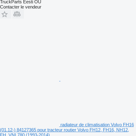
TruckParts Eesti OÜ
Contacter le vendeur
radiateur de climatisation Volvo FH16
(01.12-) 84127365 pour tracteur routier Volvo FH12, FH16, NH12,
FH, VNL780 (1993-2014)