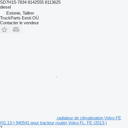
SD7H15-7834 8142555 8113625
diesel
Estonie, Tallinn
TruckParts Eesti OÜ
Contacter le vendeur
radiateur de climatisation Volvo FE
(01.13-) 940541 pour tracteur routier Volvo FL, FE (2013-)
7