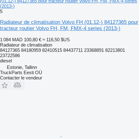
(01.12-) 84127365 pour tracteur routier Volvo FH, FM, FMX-4 series
(2013-)
5
Radiateur de climatisation Volvo FH (01.12-) 84127365 pour
tracteur routier Volvo FH, FM, FMX-4 series (2013-)
1 084 MAD
100,80 €
≈ 116,50 $US
Radiateur de climatisation
84127365 84180959 82410515 84437711 23368891 82213801
23722586
diesel
Estonie, Tallinn
TruckParts Eesti OÜ
Contacter le vendeur