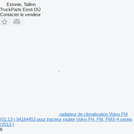
Estonie, Tallinn
TruckParts Eesti OÜ
Contacter le vendeur
radiateur de climatisation Volvo FM
(01.13-) 84164453 pour tracteur routier Volvo FH, FM, FMX-4 series
(2013-)
6