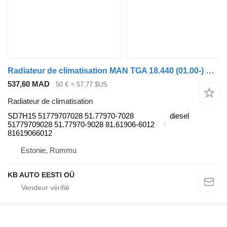
Radiateur de climatisation MAN TGA 18.440 (01.00-) SD7H15 pour camion MAN 4-series, TGA (1993-2009)
537,60 MAD
50 €
≈ 57,77 $US
Radiateur de climatisation
SD7H15 51779707028 51.77970-7028
diesel
51779709028 51.77970-9028 81.61906-6012
81619066012
Estonie, Rummu
KB AUTO EESTI OÜ