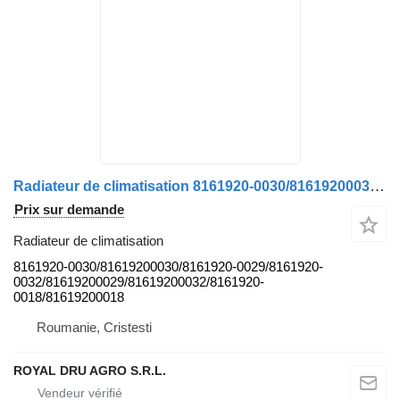
Radiateur de climatisation 8161920-0030/81619200030/8161920-0029/8161920-0032/81619200029/81619200032/8161920-0018/81619200018 pour camion MAN
Prix sur demande
Radiateur de climatisation
8161920-0030/81619200030/8161920-0029/8161920-
0032/81619200029/81619200032/8161920-
0018/81619200018
Roumanie, Cristesti
ROYAL DRU AGRO S.R.L.