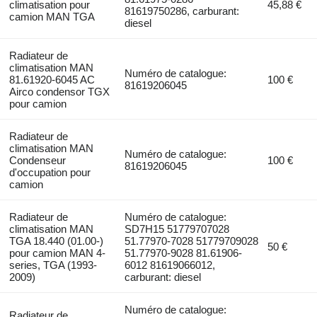
climatisation pour
45,88 €
81619750286, carburant:
camion MAN TGA
diesel
Radiateur de
climatisation MAN
Numéro de catalogue:
81.61920-6045 AC
100 €
81619206045
Airco condensor TGX
pour camion
Radiateur de
climatisation MAN
Numéro de catalogue:
Condenseur
100 €
81619206045
d'occupation pour
camion
Radiateur de
Numéro de catalogue:
climatisation MAN
SD7H15 51779707028
TGA 18.440 (01.00-)
51.77970-7028 51779709028
50 €
pour camion MAN 4-
51.77970-9028 81.61906-
series, TGA (1993-
6012 81619066012,
2009)
carburant: diesel
Numéro de catalogue:
Radiateur de