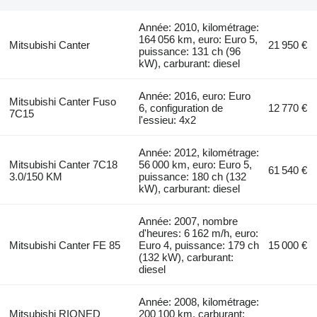
Année: 2010, kilométrage:
164 056 km, euro: Euro 5,
Mitsubishi Canter
21 950 €
puissance: 131 ch (96
kW), carburant: diesel
Année: 2016, euro: Euro
Mitsubishi Canter Fuso
6, configuration de
12 770 €
7C15
l'essieu: 4x2
Année: 2012, kilométrage:
Mitsubishi Canter 7C18
56 000 km, euro: Euro 5,
61 540 €
3.0/150 KM
puissance: 180 ch (132
kW), carburant: diesel
Année: 2007, nombre
d'heures: 6 162 m/h, euro:
Mitsubishi Canter FE 85
Euro 4, puissance: 179 ch
15 000 €
(132 kW), carburant:
diesel
Année: 2008, kilométrage:
Mitsubishi RIONED
200 100 km, carburant: