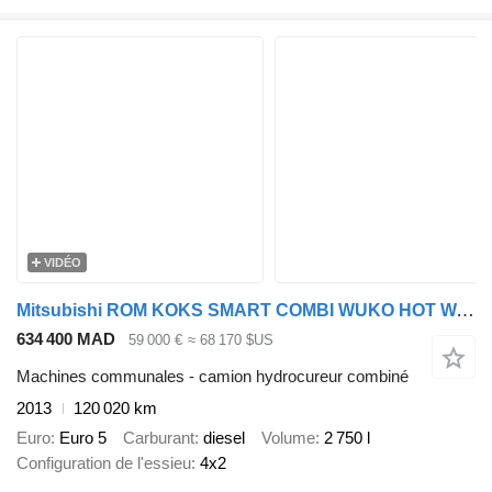
VIDÉO
Mitsubishi ROM KOKS SMART COMBI WUKO HOT WATER FOR CLEANING SEWAGE
634 400 MAD
59 000 €
≈ 68 170 $US
Machines communales - camion hydrocureur combiné
2013
120 020 km
Euro
Euro 5
Carburant
diesel
Volume
2 750 l
Configuration de l'essieu
4x2