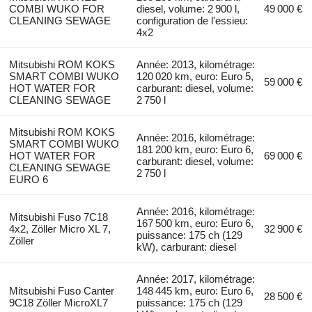
COMBI WUKO FOR
diesel, volume: 2 900 l,
49 000 €
CLEANING SEWAGE
configuration de l'essieu:
4x2
Mitsubishi ROM KOKS
Année: 2013, kilométrage:
SMART COMBI WUKO
120 020 km, euro: Euro 5,
59 000 €
HOT WATER FOR
carburant: diesel, volume:
CLEANING SEWAGE
2 750 l
Mitsubishi ROM KOKS
Année: 2016, kilométrage:
SMART COMBI WUKO
181 200 km, euro: Euro 6,
HOT WATER FOR
69 000 €
carburant: diesel, volume:
CLEANING SEWAGE
2 750 l
EURO 6
Année: 2016, kilométrage:
Mitsubishi Fuso 7C18
167 500 km, euro: Euro 6,
4x2, Zöller Micro XL 7,
32 900 €
puissance: 175 ch (129
Zöller
kW), carburant: diesel
Année: 2017, kilométrage:
Mitsubishi Fuso Canter
148 445 km, euro: Euro 6,
28 500 €
9C18 Zöller MicroXL7
puissance: 175 ch (129