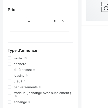
Pologne
Chine
Prix
Lituanie
Allemagne
–
Type d'annonce
vente
enchère
du fabricant
leasing
crédit
par versements
trade-in ( échange avec supplément )
échange