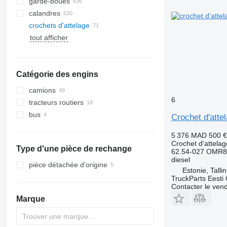
garde-boues
calandres
crochets d'attelage
tout afficher
Catégorie des engins
camions
6
tracteurs routiers
bus
Crochet d'atte
5 376 MAD
500 €
Crochet d'attelag
Type d'une pièce de rechange
62.54-027 OMR8
diesel
pièce détachée d'origine
Estonie, Talli
TruckParts Eesti
Contacter le ven
Marque