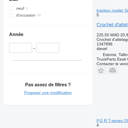
neuf
tracteur routier 
5
d'occasion
Crochet d'atte
Année
225,50 MAD
20,
Crochet d'attelag
1347896
–
diesel
Estonie, Talli
TruckParts Eesti
Contacter le ven
Pas assez de filtres ?
Proposer une modification
P,G,R,T-series (
4