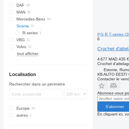
DAF
BM
X-Series
MAN
CF
F-MAX
EuroCargo
Mercedes-Benz
LF
Transit
Stralis
A-series
Scania
XF
Turbostar
LE
Actros
Vectra
Kangoo
TGA
Antos
Magnum
R-series
P,G,R,T-series (
6
VBG
TGL
Arocs
Midlum
Alpino
R440
Volvo
TGM
Atego
Premium
Urbino
R520
Crochet d'atte
tout afficher
TGS
Axor
T-series
B-series
4 677 MAD
435 €
TGX
Citaro
FH
Crochet d'attelag
Conecto
FM
Estonie, Ru
KB AUTO EESTI
Localisation
Econic
FMX
Contacter le ven
Integro
VNL
Rechercher dans un périmètre
Intouro
Abonnez-vous pou
Sprinter
S'abonner
Europe
En cliquant ici, 
autres
Roumanie
Estonie
Ukraine