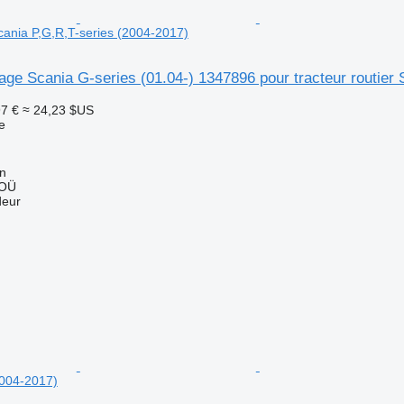
Scania P,G,R,T-series (2004-2017)
lage Scania G-series (01.04-) 1347896 pour tracteur routier
97 €
≈ 24,23 $US
e
nn
 OÜ
deur
2004-2017)