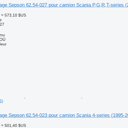
elage Sepson 62.54-027 pour camion Scania P,G,R,T-series 
≈ 573,10 $US
e
027
mmu
 OÜ
deur
6)
lage Sepson 62.54-023 pour camion Scania 4-series (1995-2
≈ 501,40 $US