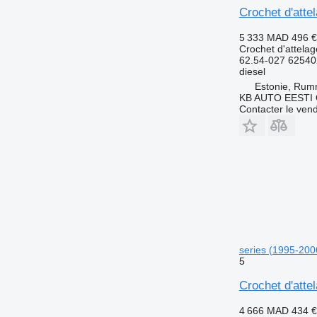
Crochet d'att
5 333 MAD
496 €
Crochet d'attelag
62.54-027 6254
diesel
Estonie, Ru
KB AUTO EESTI
Contacter le ven
series (1995-200
5
Crochet d'atte
4 666 MAD
434 €