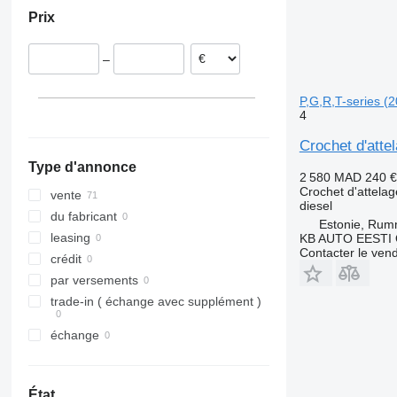
Lituanie
Prix
Pologne
Belgique
–
P,G,R,T-series (
4
Crochet d'atte
Type d'annonce
2 580 MAD
240 €
Crochet d'attelag
vente
diesel
du fabricant
Estonie, Ru
leasing
KB AUTO EESTI
Contacter le ven
crédit
par versements
trade-in ( échange avec supplément )
échange
État