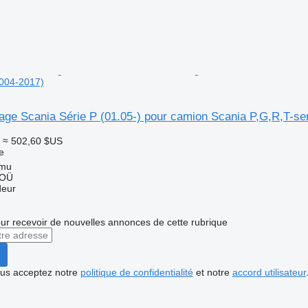
2004-2017)
lage Scania Série P (01.05-) pour camion Scania P,G,R,T-se
≈ 502,60 $US
e
mmu
 OÜ
deur
r recevoir de nouvelles annonces de cette rubrique
vous acceptez notre
politique de confidentialité
et notre
accord utilisateur