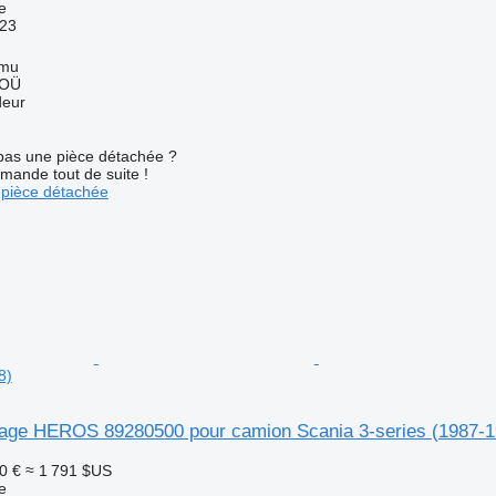
e
023
mmu
 OÜ
deur
pas une pièce détachée ?
mande tout de suite !
pièce détachée
8)
elage HEROS 89280500 pour camion Scania 3-series (1987-1
0 €
≈ 1 791 $US
e