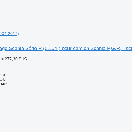
2004-2017)
lage Scania Série P (01.04-) pour camion Scania P,G,R,T-se
≈ 277,30 $US
e
mmu
 OÜ
deur