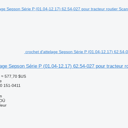
crochet d'attelage Sepson Série P (01.04-12.17) 62.54-0
lage Sepson Série P (01.04-12.17) 62.54-027 pour tracteur r
≈ 577,70 $US
e
0 151-0411
nn
 OÜ
deur