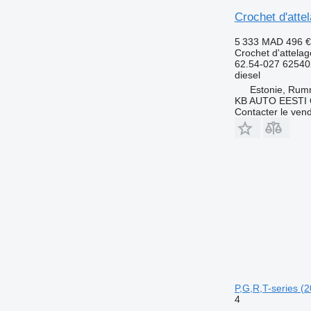
Crochet d'att
5 333 MAD
496 €
Crochet d'attelag
62.54-027 6254
diesel
Estonie, Ru
KB AUTO EESTI
Contacter le ven
P,G,R,T-series (
4