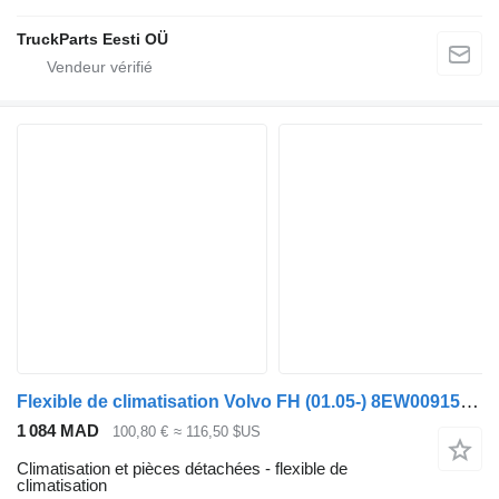
TruckParts Eesti OÜ
Flexible de climatisation Volvo FH (01.05-) 8EW009157-531 pour tracteur routier Volvo FH12, FH16, NH12, FH, VNL780 (1993-2014)
1 084 MAD
100,80 €
≈ 116,50 $US
Climatisation et pièces détachées - flexible de
climatisation