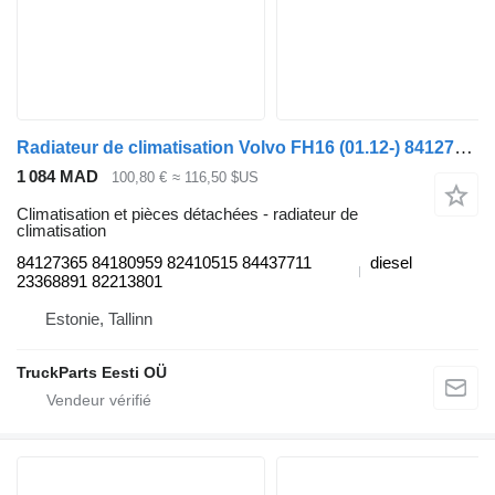
Radiateur de climatisation Volvo FH16 (01.12-) 84127365 pour tracteur routier Volvo FH12, FH16, NH12, FH, VNL780 (1993-2014)
1 084 MAD
100,80 €
≈ 116,50 $US
Climatisation et pièces détachées - radiateur de
climatisation
84127365 84180959 82410515 84437711
diesel
23368891 82213801
Estonie, Tallinn
TruckParts Eesti OÜ