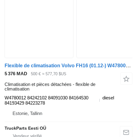
Flexible de climatisation Volvo FH16 (01.12-) W4780012 pour tracteur routier Volvo FH12, FH16, NH12, FH, VNL780 (1993-2014)
5 376 MAD
500 €
≈ 577,70 $US
Climatisation et pièces détachées - flexible de
climatisation
W4780012 84242102 84091030 84164530
diesel
84193429 84223278
Estonie, Tallinn
TruckParts Eesti OÜ