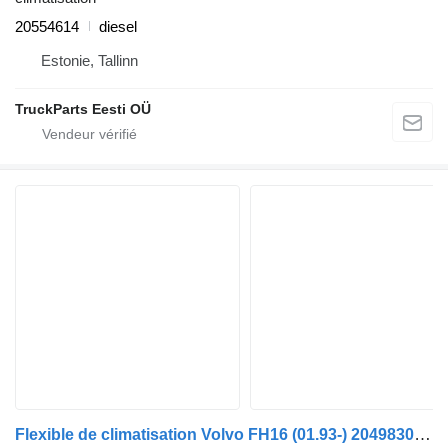
20554614
diesel
Estonie, Tallinn
TruckParts Eesti OÜ
Flexible de climatisation Volvo FH16 (01.93-) 20498305 pour tracteur routier Volvo FH12, FH16, NH12, FH, VNL780 (1993-2014)