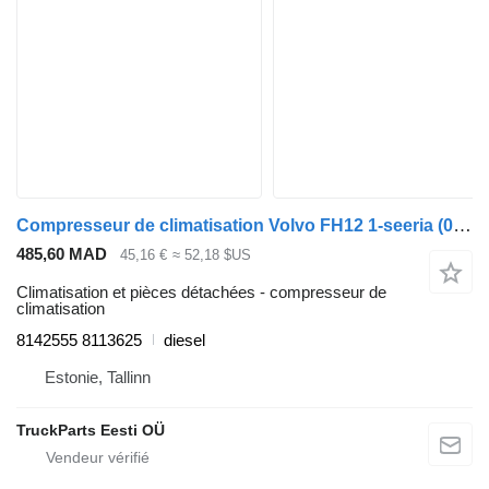
Compresseur de climatisation Volvo FH12 1-seeria (01.93-12.02) 8142555 8113625 pour tracteur routier Volvo FH12, FH16, NH12, FH, VNL780 (1993-2014)
485,60 MAD
45,16 €
≈ 52,18 $US
Climatisation et pièces détachées - compresseur de
climatisation
8142555 8113625
diesel
Estonie, Tallinn
TruckParts Eesti OÜ