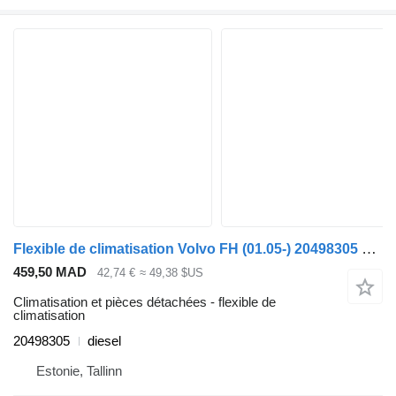
Flexible de climatisation Volvo FH (01.05-) 20498305 pour tracteur routier Volvo FH12, FH16, NH12, FH, VNL780 (1993-2014)
459,50 MAD
42,74 €
≈ 49,38 $US
Climatisation et pièces détachées - flexible de
climatisation
20498305
diesel
Estonie, Tallinn