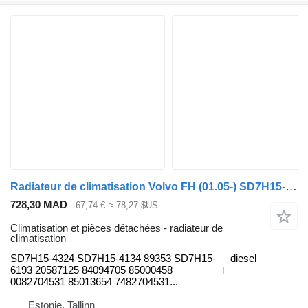
Radiateur de climatisation Volvo FH (01.05-) SD7H15-4324 pour tracteur routier Volvo FH12, FH16, NH12, FH, VNL780 (1993-2014)
728,30 MAD
67,74 €
≈ 78,27 $US
Climatisation et pièces détachées - radiateur de
climatisation
SD7H15-4324 SD7H15-4134 89353 SD7H15-
diesel
6193 20587125 84094705 85000458
0082704531 85013654 7482704531...
Estonie, Tallinn