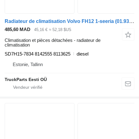
Radiateur de climatisation Volvo FH12 1-seeria (01.93-12.02) SD7H15-7834 pour tracteur routier Volvo FH12, FH16, NH12, FH, VNL780 (1993-2014)
485,60 MAD
45,16 €
≈ 52,18 $US
Climatisation et pièces détachées - radiateur de
climatisation
SD7H15-7834 8142555 8113625
diesel
Estonie, Tallinn
TruckParts Eesti OÜ