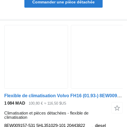
Commander une pièce détachée
Flexible de climatisation Volvo FH16 (01.93-) 8EW009157-531 pour tracteur routier Volvo FH12, FH16, NH12, FH, VNL780 (1993-2014)
1 084 MAD
100,80 €
≈ 116,50 $US
Climatisation et pièces détachées - flexible de
climatisation
8EW009157-531 5HL351029-101 20443822
diesel