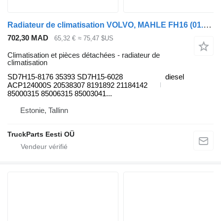
Radiateur de climatisation VOLVO, MAHLE FH16 (01.93-) SD7H15-8176 pour tracteur routier Volvo FH12, FH16, NH12, FH, VNL780 (1993-2014)
702,30 MAD
65,32 €
≈ 75,47 $US
Climatisation et pièces détachées - radiateur de
climatisation
SD7H15-8176 35393 SD7H15-6028
diesel
ACP124000S 20538307 8191892 21184142
85000315 85006315 85003041...
Estonie, Tallinn
TruckParts Eesti OÜ