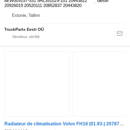
8EW009157-531 5HL351029-101 20443822
diesel
20926019 20520111 20852837 20443820
Estonie, Tallinn
TruckParts Eesti OÜ
Radiateur de climatisation Volvo FH16 (01.93-) 20787445 pour tracteur routier Volvo FH12, FH16, NH12, FH, VNL780 (1993-2014)