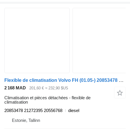
Flexible de climatisation Volvo FH (01.05-) 20853478 pour tracteur routier Volvo FH12, FH16, NH12, FH, VNL780 (1993-2014)
2 168 MAD
201,60 €
≈ 232,90 $US
Climatisation et pièces détachées - flexible de
climatisation
20853478 21272395 20556768
diesel
Estonie, Tallinn