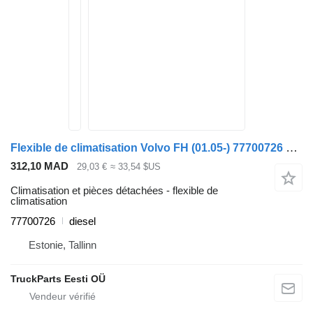
Flexible de climatisation Volvo FH (01.05-) 77700726 pour tracteur routier Volvo FH12, FH16, NH12, FH, VNL780 (1993-2014)
312,10 MAD
29,03 €
≈ 33,54 $US
Climatisation et pièces détachées - flexible de
climatisation
77700726
diesel
Estonie, Tallinn
TruckParts Eesti OÜ