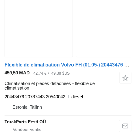
Flexible de climatisation Volvo FH (01.05-) 20443476 pour tracteur routier Volvo FH12, FH16, NH12, FH, VNL780 (1993-2014)
459,50 MAD
42,74 €
≈ 49,38 $US
Climatisation et pièces détachées - flexible de
climatisation
20443476 20787443 20540042
diesel
Estonie, Tallinn
TruckParts Eesti OÜ