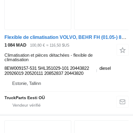
Flexible de climatisation VOLVO, BEHR FH (01.05-) 8EW009157-531 pour tracteur routier Volvo FH12, FH16, NH12, FH, VNL780 (1993-2014)
1 084 MAD
100,80 €
≈ 116,50 $US
Climatisation et pièces détachées - flexible de
climatisation
8EW009157-531 5HL351029-101 20443822
diesel
20926019 20520111 20852837 20443820
Estonie, Tallinn
TruckParts Eesti OÜ