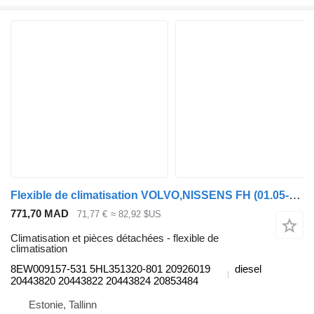
Flexible de climatisation VOLVO,NISSENS FH (01.05-) 8EW009157-531 pour tracteur routier Volvo FH12, FH16, NH12, FH, VNL780 (1993-2014)
771,70 MAD
71,77 €
≈ 82,92 $US
Climatisation et pièces détachées - flexible de
climatisation
8EW009157-531 5HL351320-801 20926019
diesel
20443820 20443822 20443824 20853484
Estonie, Tallinn