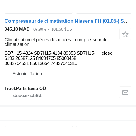
Compresseur de climatisation Nissens FH (01.05-) SD7H15-4324 pour tracteur routier Volvo FH12, FH16, NH12, FH, VNL780 (1993-2014)
945,10 MAD
87,90 €
≈ 101,60 $US
Climatisation et pièces détachées - compresseur de
climatisation
SD7H15-4324 SD7H15-4134 89353 SD7H15-
diesel
6193 20587125 84094705 85000458
0082704531 85013654 7482704531...
Estonie, Tallinn
TruckParts Eesti OÜ