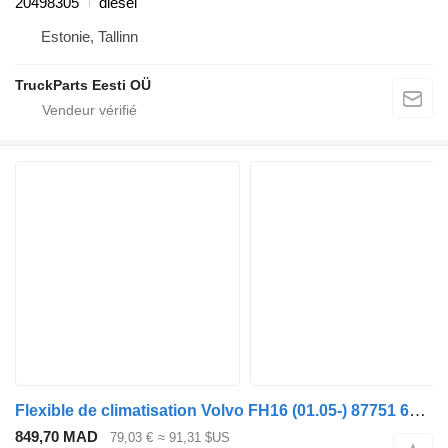
20498305
diesel
Estonie, Tallinn
TruckParts Eesti OÜ
Flexible de climatisation Volvo FH16 (01.05-) 87751 6605005 pour tracteur routier Volvo FH12, FH16, NH12, FH, VNL780 (1993-2014)
849,70 MAD
79,03 €
≈ 91,31 $US