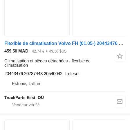
Flexible de climatisation Volvo FH (01.05-) 20443476 pour tracteur routier Volvo FH12, FH16, NH12, FH, VNL780 (1993-2014)
459,50 MAD
42,74 €
≈ 49,38 $US
Climatisation et pièces détachées - flexible de
climatisation
20443476 20787443 20540042
diesel
Estonie, Tallinn
TruckParts Eesti OÜ