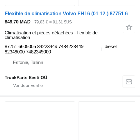
Flexible de climatisation Volvo FH16 (01.12-) 87751 6605005 pour tracteur routier Volvo FH12, FH16, NH12, FH, VNL780 (1993-2014)
849,70 MAD
79,03 €
≈ 91,31 $US
Climatisation et pièces détachées - flexible de
climatisation
87751 6605005 84223449 7484223449
diesel
82349000 7482349000
Estonie, Tallinn
TruckParts Eesti OÜ