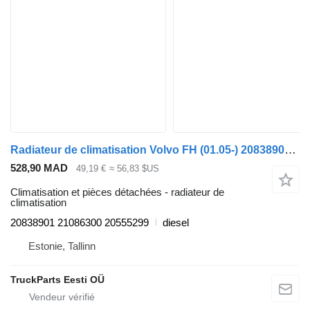
Radiateur de climatisation Volvo FH (01.05-) 20838901 pour tracteur routier Volvo FH12, FH16, NH12, FH, VNL780 (1993-2014)
528,90 MAD
49,19 €
≈ 56,83 $US
Climatisation et pièces détachées - radiateur de
climatisation
20838901 21086300 20555299
diesel
Estonie, Tallinn
TruckParts Eesti OÜ