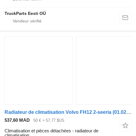
TruckParts Eesti OÜ
Radiateur de climatisation Volvo FH12 2-seeria (01.02-) 20554614 pour tracteur routier Volvo FH12, FH16, NH12, FH, VNL780 (1993-2014)
537,60 MAD
50 €
≈ 57,77 $US
Climatisation et pièces détachées - radiateur de
climatisation