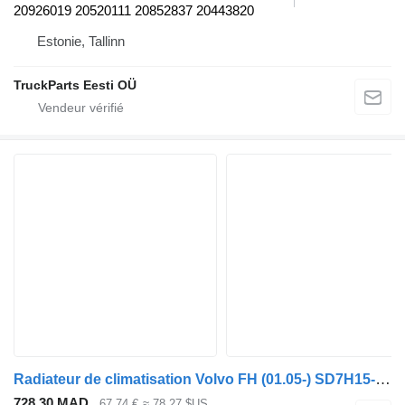
20926019 20520111 20852837 20443820
Estonie, Tallinn
TruckParts Eesti OÜ
Radiateur de climatisation Volvo FH (01.05-) SD7H15-4324 pour tracteur routier Volvo FH12, FH16, NH12, FH, VNL780 (1993-2014)
728,30 MAD
67,74 €
≈ 78,27 $US