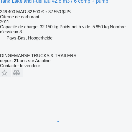
Tank Lakeland Fuel alu 42.8 m3 / 6 comp + pump
349 400 MAD
32 500 €
≈ 37 550 $US
Citerne de carburant
2011
Capacité de charge
32 150 kg
Poids net à vide
5 850 kg
Nombre
d'essieux
3
Pays-Bas, Hoogerheide
DINGEMANSE TRUCKS & TRAILERS
depuis
21
ans sur Autoline
Contacter le vendeur