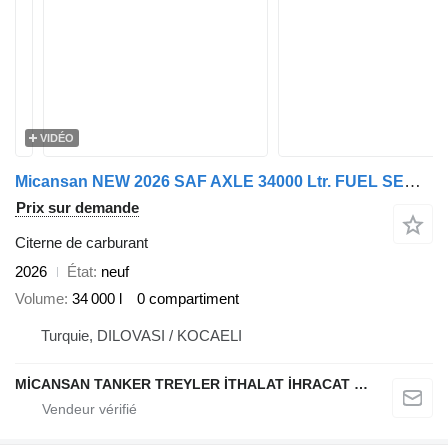
VIDÉO
Micansan NEW 2026 SAF AXLE 34000 Ltr. FUEL SEMI TRAILER TRANSPORT TANK
Prix sur demande
Citerne de carburant
2026
État
neuf
Volume
34 000 l
0 compartiment
Turquie, DILOVASI / KOCAELI
MİCANSAN TANKER TREYLER İTHALAT İHRACAT SAN.TİC.LTD.ŞTİ.