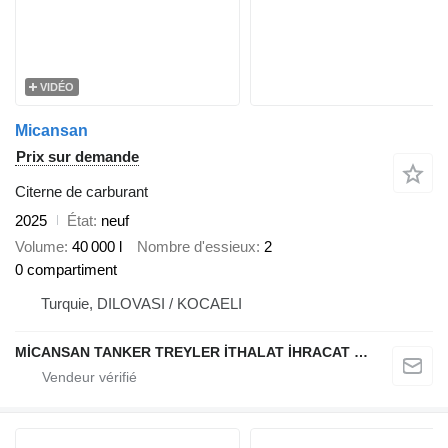
VIDÉO
Micansan
Prix sur demande
Citerne de carburant
2025
État
neuf
Volume
40 000 l
Nombre d'essieux
2
0 compartiment
Turquie, DILOVASI / KOCAELI
MİCANSAN TANKER TREYLER İTHALAT İHRACAT SAN.TİC.LTD.ŞTİ.