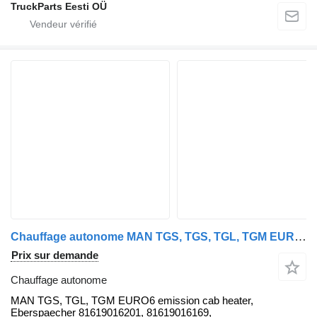
TruckParts Eesti OÜ
Chauffage autonome MAN TGS, TGS, TGL, TGM EURO6 emission cab heater, Eberspaecher 81619 MAN pour tracteur routier MAN MAN TGS, TGS, TGL, TGM EURO6 emission cab heater, Eberspaecher 81619016201, 81619016169, 81619016168, 81619016161, 81619006410, 252463
Prix sur demande
Chauffage autonome
MAN TGS, TGL, TGM EURO6 emission cab heater,
Eberspaecher 81619016201, 81619016169,