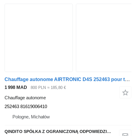
Chauffage autonome AIRTRONIC D4S 252463 pour tracteur routier MAN TGL, TGM, TGS, TGX
1 998 MAD
800 PLN
≈ 185,80 €
Chauffage autonome
252463 81619006410
Pologne, Michałów
QINDITO SPÓŁKA Z OGRANICZONĄ ODPOWIEDZIALNOŚCIĄ