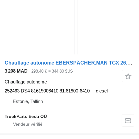
Chauffage autonome EBERSPÄCHER,MAN TGX 26.540 (01.07-) 252463 DS4 pour tracteur routier MAN TGL, TGM, TGS, TGX (2005-2021)
3 208 MAD
298,40 €
≈ 344,80 $US
Chauffage autonome
252463 DS4 81619006410 81.61900-6410
diesel
Estonie, Tallinn
TruckParts Eesti OÜ