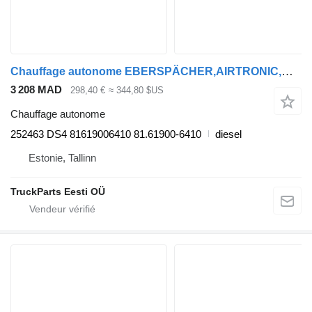
Chauffage autonome EBERSPÄCHER,AIRTRONIC,MAN TGX 24.400 (01.07-) 252463 DS4 pour tracteur routier MAN TGL, TGM, TGS, TGX (2005-2021)
3 208 MAD
298,40 €
≈ 344,80 $US
Chauffage autonome
252463 DS4 81619006410 81.61900-6410
diesel
Estonie, Tallinn
TruckParts Eesti OÜ