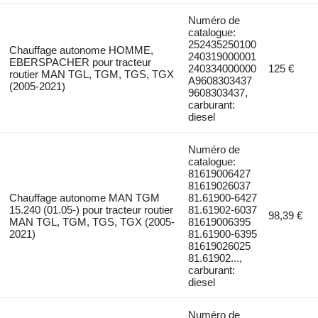
Numéro de
catalogue:
252435250100
Chauffage autonome HOMME,
240319000001
EBERSPACHER pour tracteur
240334000000
125 €
routier MAN TGL, TGM, TGS, TGX
A9608303437
(2005-2021)
9608303437,
carburant:
diesel
Numéro de
catalogue:
81619006427
81619026037
Chauffage autonome MAN TGM
81.61900-6427
15.240 (01.05-) pour tracteur routier
81.61902-6037
98,39 €
MAN TGL, TGM, TGS, TGX (2005-
81619006395
2021)
81.61900-6395
81619026025
81.61902...,
carburant:
diesel
Numéro de