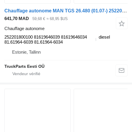
Chauffage autonome MAN TGS 26.480 (01.07-) 252201800100 pour tracteur routier MAN TGL, TGM, TGS, TGX (2005-2021)
641,70 MAD
59,68 €
≈ 68,95 $US
Chauffage autonome
252201800100 81619646039 81619646034
diesel
81.61964-6039 81.61964-6034
Estonie, Tallinn
TruckParts Eesti OÜ