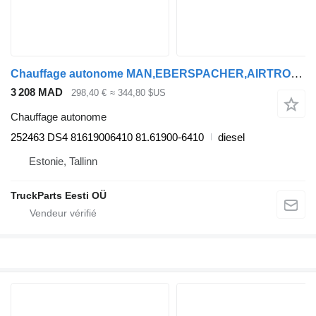
Chauffage autonome MAN,EBERSPACHER,AIRTRONIC TGX (01.07-12.21) 252463 DS4 pour tracteur routier MAN TGL, TGM, TGS, TGX (2005-2021)
3 208 MAD
298,40 €
≈ 344,80 $US
Chauffage autonome
252463 DS4 81619006410 81.61900-6410
diesel
Estonie, Tallinn
TruckParts Eesti OÜ