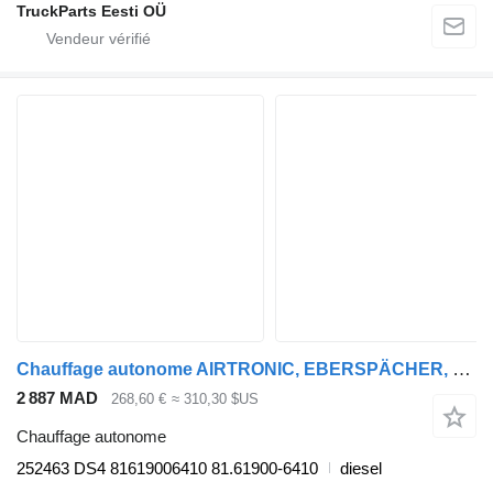
TruckParts Eesti OÜ
Chauffage autonome AIRTRONIC, EBERSPÄCHER, MAN TGS 35.480 (01.07-) 252463 DS4 pour tracteur routier MAN TGL, TGM, TGS, TGX (2005-2021)
2 887 MAD
268,60 €
≈ 310,30 $US
Chauffage autonome
252463 DS4 81619006410 81.61900-6410
diesel