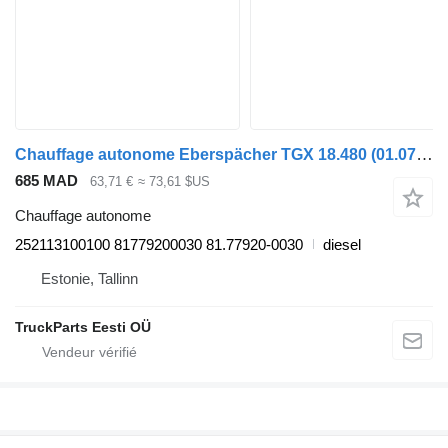
Chauffage autonome Eberspächer TGX 18.480 (01.07-) 252113100100 pour tracteur routier MAN TGL, TGM, TGS, TGX (2005-2021)
685 MAD
63,71 €
≈ 73,61 $US
Chauffage autonome
252113100100 81779200030 81.77920-0030
diesel
Estonie, Tallinn
TruckParts Eesti OÜ