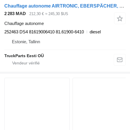
Chauffage autonome AIRTRONIC, EBERSPÄCHER, MAN TGX 18.440 (01.07-) 252463 DS4 pour tracteur routier MAN TGL, TGM, TGS, TGX (2005-2021)
2 283 MAD
212,30 €
≈ 245,30 $US
Chauffage autonome
252463 DS4 81619006410 81.61900-6410
diesel
Estonie, Tallinn
TruckParts Eesti OÜ