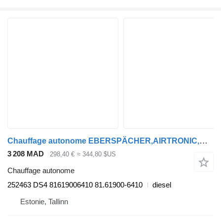
Chauffage autonome EBERSPÄCHER,AIRTRONIC,MAN TGX 24.400 (01.07-) 252463 DS4 pour tracteur routier MAN TGL, TGM, TGS, TGX (2005-2021)
3 208 MAD
298,40 €
≈ 344,80 $US
Chauffage autonome
252463 DS4 81619006410 81.61900-6410
diesel
Estonie, Tallinn