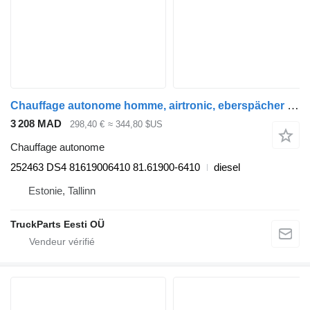
Chauffage autonome homme, airtronic, eberspächer tgx 18.440 (01.07-) 252463 DS4 pour tracteur routier MAN TGL, TGM, TGS, TGX (2005-2021)
3 208 MAD
298,40 €
≈ 344,80 $US
Chauffage autonome
252463 DS4 81619006410 81.61900-6410
diesel
Estonie, Tallinn
TruckParts Eesti OÜ