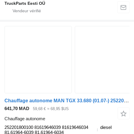
TruckParts Eesti OÜ
Chauffage autonome MAN TGX 33.680 (01.07-) 252201800100 pour tracteur routier MAN TGL, TGM, TGS, TGX (2005-2021)
641,70 MAD
59,68 €
≈ 68,95 $US
Chauffage autonome
252201800100 81619646039 81619646034
diesel
81.61964-6039 81.61964-6034