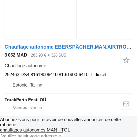
Chauffage autonome EBERSPÄCHER,MAN,AIRTRONIC TGX 18.440 (01.07-) 252463 DS4 pour tracteur routier MAN TGL, TGM, TGS, TGX (2005-2021)
3 052 MAD
283,90 €
≈ 328 $US
Chauffage autonome
252463 DS4 81619006410 81.61900-6410
diesel
Estonie, Tallinn
TruckParts Eesti OÜ
Abonnez-vous pour recevoir de nouvelles annonces de cette
rubrique
chauffages autonomes
MAN - TGL