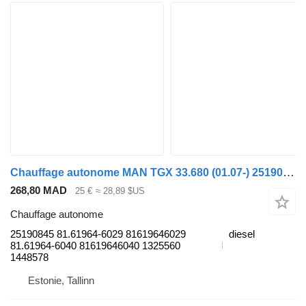
Chauffage autonome MAN TGX 33.680 (01.07-) 25190845 pour tracteur routier MAN TGL, TGM, TGS, TGX (2005-2021)
268,80 MAD
25 €
≈ 28,89 $US
Chauffage autonome
25190845 81.61964-6029 81619646029
diesel
81.61964-6040 81619646040 1325560
1448578
Estonie, Tallinn