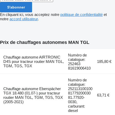
S'abonner
En cliquant ici, vous acceptez notre
politique de confidentialité
et
notre
accord utilisateur
.
Prix de chauffages autonomes MAN TGL
Numéro de
Chauffage autonome AIRTRONIC
catalogue:
D4S pour tracteur routier MAN TGL,
185,80 €
252463
TGM, TGS, TGX
81619006410
Numéro de
catalogue:
Chauffage autonome Eberspächer
252113100100
TGX 18.480 (01.07-) pour tracteur
81779200030
63,71 €
routier MAN TGL, TGM, TGS, TGX
81.77920-
(2005-2021)
0030,
carburant:
diesel