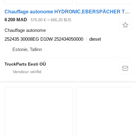
Chauffage autonome HYDRONIC,EBERSPÄCHER TGM 18.290 (01.05-) 252435 pour tracteur routier MAN TGL, TGM, TGS, TGX (2005-2021)
6 200 MAD
576,60 €
≈ 666,20 $US
Chauffage autonome
252435 30008EG D10W 252434050000
diesel
Estonie, Tallinn
TruckParts Eesti OÜ