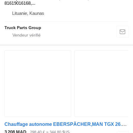
81619016168,...
Lituanie, Kaunas
Truck Parts Group
Chauffage autonome EBERSPÄCHER,MAN TGX 26.480 (01.07-) 252463 DS4 pour tracteur routier MAN TGL, TGM, TGS, TGX (2005-2021)
3 208 MAD
298,40 €
≈ 344,80 $US