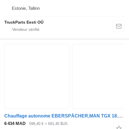
Estonie, Tallinn
TruckParts Eesti OÜ
Chauffage autonome EBERSPÄCHER,MAN TGX 18.470 (01.20-) 253005 pour tracteur routier MAN TGL, TGM, TGS, TGX (2020-)
6 434 MAD
598,40 €
≈ 691,40 $US