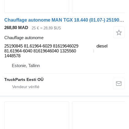
Chauffage autonome MAN TGX 18.440 (01.07-) 25190845 pour tracteur routier MAN TGL, TGM, TGS, TGX (2005-2021)
268,80 MAD
25 €
≈ 28,89 $US
Chauffage autonome
25190845 81.61964-6029 81619646029
diesel
81.61964-6040 81619646040 1325560
1448578
Estonie, Tallinn
TruckParts Eesti OÜ