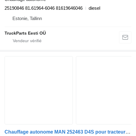
25190846 81.61964-6046 81619646046
diesel
Estonie, Tallinn
TruckParts Eesti OÜ
Chauffage autonome MAN 252463 D4S pour tracteur routier MAN TGL, TGM, TGS, TGX (2005-2021)