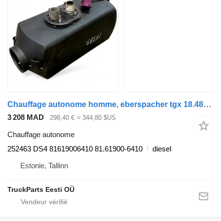
Chauffage autonome homme, eberspacher tgx 18.480 (01.07-) 252463 DS4 pour tracteur routier MAN TGL, TGM, TGS, TGX (2005-2021)
3 208 MAD
298,40 €
≈ 344,80 $US
Chauffage autonome
252463 DS4 81619006410 81.61900-6410
diesel
Estonie, Tallinn
TruckParts Eesti OÜ