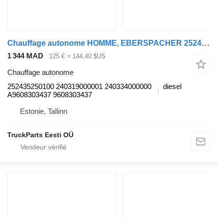
Chauffage autonome HOMME, EBERSPACHER 252435250100 pour tracteur routier MAN TGL, TGM, TGS, TGX (2005-2021)
1 344 MAD
125 €
≈ 144,40 $US
Chauffage autonome
252435250100 240319000001 240334000000
diesel
A9608303437 9608303437
Estonie, Tallinn
TruckParts Eesti OÜ