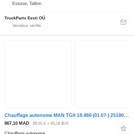
Estonie, Tallinn
TruckParts Eesti OÜ
Chauffage autonome MAN TGX 18.460 (01.07-) 25190846 pour tracteur routier MAN TGL, TGM, TGS, TGX (2005-2021)
867,10 MAD
80,65 €
≈ 93,18 $US
Chauffage autonome