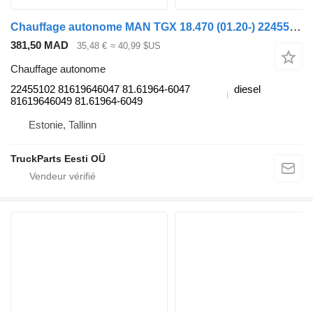
Chauffage autonome MAN TGX 18.470 (01.20-) 22455102 pour tracteur routier MAN TGL, TGM, TGS, TGX (2020-)
381,50 MAD
35,48 €
≈ 40,99 $US
Chauffage autonome
22455102 81619646047 81.61964-6047
diesel
81619646049 81.61964-6049
Estonie, Tallinn
TruckParts Eesti OÜ