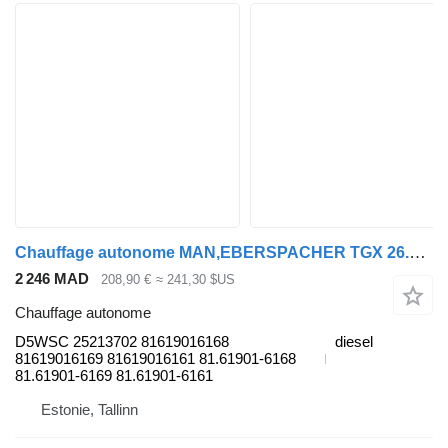
Chauffage autonome MAN,EBERSPACHER TGX 26.480 (01.07-) D5WSC 25213702 pour tracteur routier MAN TGL, TGM, TGS, TGX (2005-2021)
2 246 MAD
208,90 €
≈ 241,30 $US
Chauffage autonome
D5WSC 25213702 81619016168
diesel
81619016169 81619016161 81.61901-6168
81.61901-6169 81.61901-6161
Estonie, Tallinn