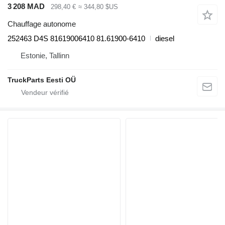
3 208 MAD
298,40 €
≈ 344,80 $US
Chauffage autonome
252463 D4S 81619006410 81.61900-6410
diesel
Estonie, Tallinn
TruckParts Eesti OÜ