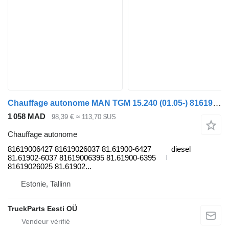
Chauffage autonome MAN TGM 15.240 (01.05-) 81619006427 pour tracteur routier MAN TGL, TGM, TGS, TGX (2005-2021)
1 058 MAD
98,39 €
≈ 113,70 $US
Chauffage autonome
81619006427 81619026037 81.61900-6427
diesel
81.61902-6037 81619006395 81.61900-6395
81619026025 81.61902...
Estonie, Tallinn
TruckParts Eesti OÜ