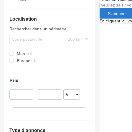
S'abonner
Localisation
En cliquant ici, 
Rechercher dans un périmètre
Maroc
Europe
Pays-Bas
Danemark
Prix
Allemagne
Belgique
–
Type d'annonce