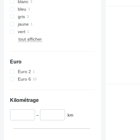
blanc
bleu
gris
jaune
vert
tout afficher
Euro
Euro 2
Euro 6
Kilométrage
–
km