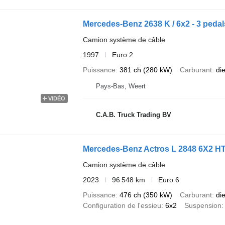
Mercedes-Benz 2638 K / 6x2 - 3 ped
Camion système de câble
1997
Euro 2
Puissance
381 ch (280 kW)
Carburant
di
Pays-Bas, Weert
VIDÉO
C.A.B. Truck Trading BV
Mercedes-Benz Actros L 2848 6X2 HTS 
Camion système de câble
2023
96 548 km
Euro 6
Puissance
476 ch (350 kW)
Carburant
di
Configuration de l'essieu
6x2
Suspension