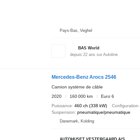
Pays-Bas, Veghel
BAS World
depuis
22
ans sur Autoline
Mercedes-Benz Arocs 2546
Camion système de câble
2020
160 000 km
Euro 6
Puissance
460 ch (338 kW)
Configuration 
Suspension
pneumatique/pneumatique
Danemark, Kolding
AUTOHUSET VESTERGAARD A/S