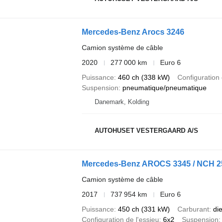
Mercedes-Benz Arocs 3246
Camion système de câble
2020
277 000 km
Euro 6
Puissance
460 ch (338 kW)
Configuration 
Suspension
pneumatique/pneumatique
Danemark, Kolding
AUTOHUSET VESTERGAARD A/S
Mercedes-Benz AROCS 3345 / NCH
Camion système de câble
2017
737 954 km
Euro 6
Puissance
450 ch (331 kW)
Carburant
di
Configuration de l'essieu
6x2
Suspension