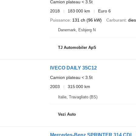
Camion plateau < 3.5t
2018
183 000 km
Euro 6
Puissance
131 ch (96 kW)
Carburant
dies
Danemark, Esbjerg N
TJ Automobiler ApS
IVECO DAILY 35C12
Camion plateau < 3.5t
2003
315 000 km
Italie, Travagliato (BS)
Vezi Auto
Mercedes-Benz SPRINTER 314 CDI