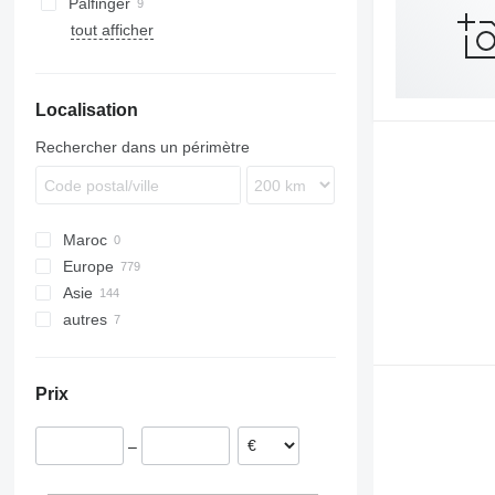
Palfinger
tout afficher
Localisation
Rechercher dans un périmètre
Maroc
Europe
Asie
Pays-Bas
autres
Allemagne
Japon
Pologne
Chine
Ukraine
Hongrie
Ouzbékistan
Uruguay
Prix
Italie
Géorgie
Chili
Roumanie
Colombie
–
Danemark
Royaume-Uni