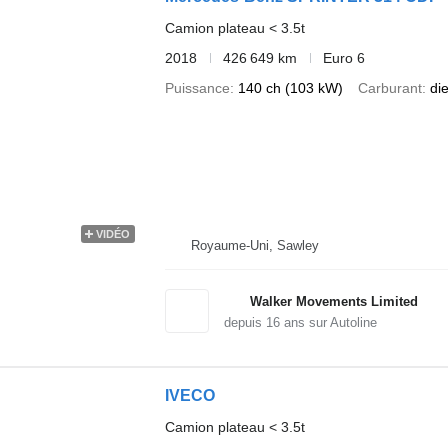
Camion plateau < 3.5t
2018
426 649 km
Euro 6
Puissance
140 ch (103 kW)
Carburant
di
VIDÉO
Royaume-Uni, Sawley
Walker Movements Limited
depuis
16
ans sur Autoline
IVECO
Camion plateau < 3.5t