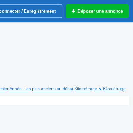
connecter / Enregistrement
Déposer une annonce
emier
Année - les plus anciens au début
Kilométrage ⬊
Kilométrage