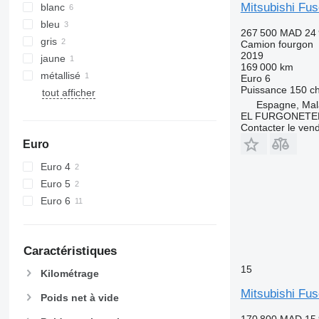
Mitsubishi Fu
blanc
bleu
267 500 MAD
24
gris
Camion fourgon
2019
jaune
169 000 km
métallisé
Euro 6
Puissance
150 c
tout afficher
Espagne, Ma
EL FURGONET
Contacter le ven
Euro
Euro 4
Euro 5
Euro 6
Caractéristiques
15
Kilométrage
Mitsubishi Fu
Poids net à vide
170 800 MAD
15