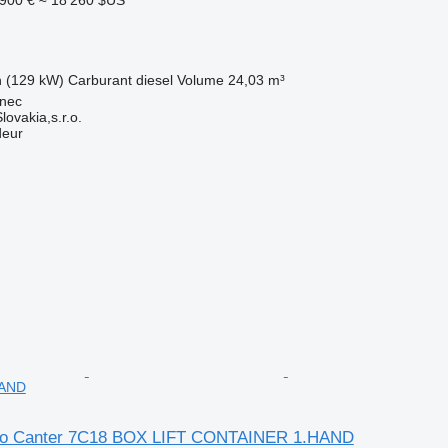
h (129 kW)
Carburant
diesel
Volume
24,03 m³
enec
ovakia,s.r.o.
deur
HAND
uso Canter 7C18 BOX LIFT CONTAINER 1.HAND