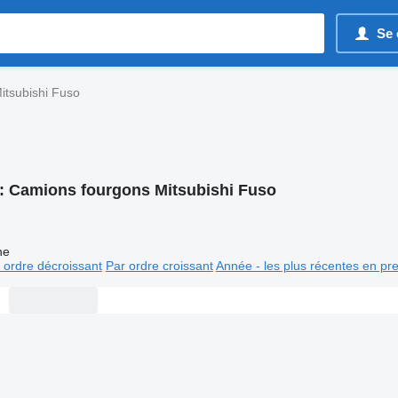
Se 
itsubishi Fuso
:
Camions fourgons Mitsubishi Fuso
ne
 ordre décroissant
Par ordre croissant
Année - les plus récentes en pr