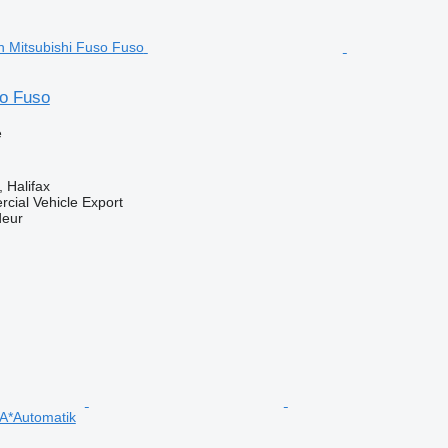
so Fuso
e
 Halifax
cial Vehicle Export
deur
A*Automatik