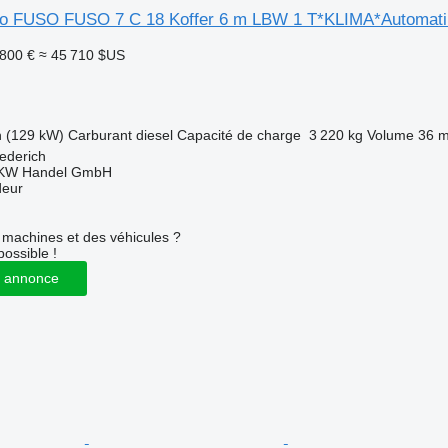
so FUSO FUSO 7 C 18 Koffer 6 m LBW 1 T*KLIMA*Automati
 800 €
≈ 45 710 $US
h (129 kW)
Carburant
diesel
Capacité de charge
3 220 kg
Volume
36 m
ederich
KW Handel GmbH
deur
machines et des véhicules ?
possible !
 annonce