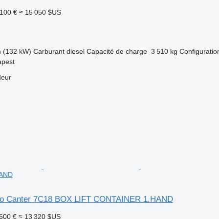
 100 €
≈ 15 050 $US
h (132 kW)
Carburant
diesel
Capacité de charge
3 510 kg
Configuration
apest
deur
HAND
uso Canter 7C18 BOX LIFT CONTAINER 1.HAND
 600 €
≈ 13 320 $US