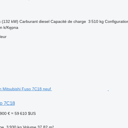
h (132 kW)
Carburant
diesel
Capacité de charge
3 510 kg
Configuration
in k/Kępna
deur
so 7C18
 900 €
≈ 59 610 $US
rge
3 930 kg
Volume
37,82 m³