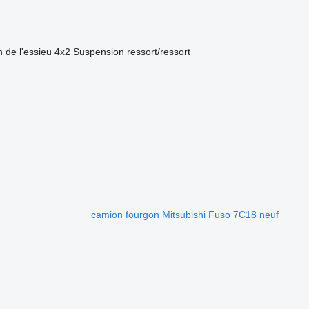
 de l'essieu
4x2
Suspension
ressort/ressort
camion fourgon Mitsubishi Fuso 7C18 neuf