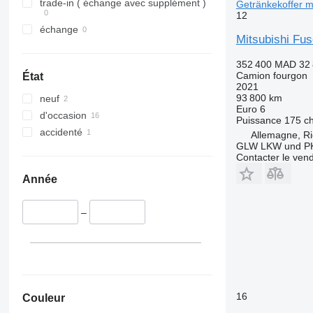
trade-in ( échange avec supplément )
Getränkekoffer m
12
échange
Mitsubishi Fu
352 400 MAD
32
Camion fourgon
État
2021
93 800 km
neuf
Euro 6
d'occasion
Puissance
175 c
accidenté
Allemagne, Ri
GLW LKW und P
Contacter le ven
Année
–
16
Couleur