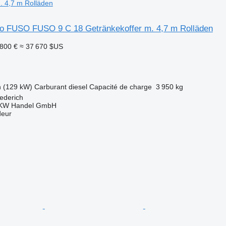
. 4,7 m Rolläden
so FUSO FUSO 9 C 18 Getränkekoffer m. 4,7 m Rolläden
 800 €
≈ 37 670 $US
h (129 kW)
Carburant
diesel
Capacité de charge
3 950 kg
ederich
KW Handel GmbH
deur