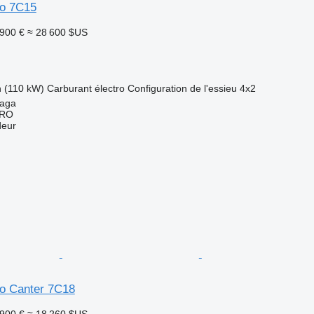
so 7C15
 900 €
≈ 28 600 $US
h (110 kW)
Carburant
électro
Configuration de l'essieu
4x2
laga
ERO
deur
so Canter 7C18
 900 €
≈ 18 260 $US