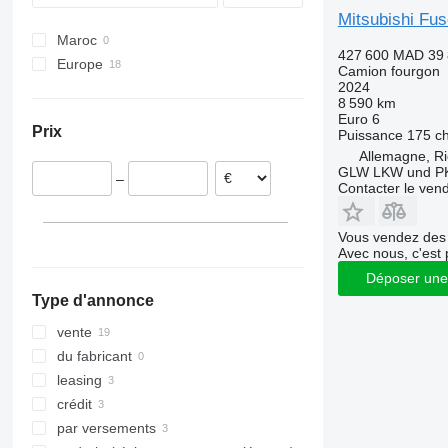
Mitsubishi Fu
Maroc
427 600 MAD
39
Europe
Camion fourgon
2024
Pologne
8 590 km
Allemagne
Euro 6
Prix
Puissance
175 c
Hongrie
Allemagne, Ri
Portugal
GLW LKW und P
–
Slovaquie
Contacter le ven
Roumanie
Norvège
Vous vendez des 
Avec nous, c'est 
Pays-Bas
Déposer une
tout afficher
Type d'annonce
vente
du fabricant
leasing
crédit
par versements