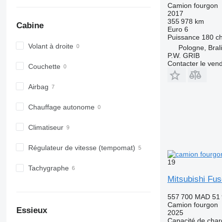
Camion fourgon
2017
355 978 km
Cabine
Euro 6
Puissance
180 c
Volant à droite
Pologne, Bral
P.W. GRIB
Contacter le ven
Couchette
Airbag
Chauffage autonome
Climatiseur
Régulateur de vitesse (tempomat)
19
Tachygraphe
Mitsubishi Fu
557 700 MAD
51
Camion fourgon
Essieux
2025
Capacité de cha