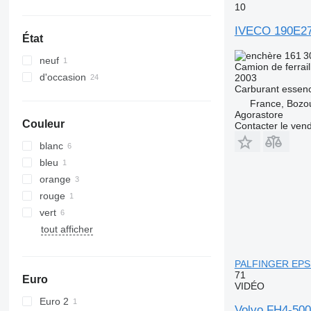
10
IVECO 190E2
État
161 
neuf
Camion de ferrail
d'occasion
2003
Carburant
essen
France, Bozo
Agorastore
Couleur
Contacter le ven
blanc
bleu
orange
rouge
vert
tout afficher
PALFINGER EPSI
71
Euro
VIDÉO
Euro 2
Volvo FH4-50