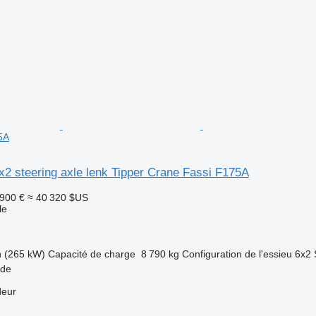
5A
2 steering axle lenk Tipper Crane Fassi F175A
 900 €
≈ 40 320 $US
le
h (265 kW)
Capacité de charge
8 790 kg
Configuration de l'essieu
6x2
ade
deur