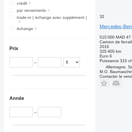
Slovénie
crédit
tout afficher
par versements
32
trade-in ( échange avec supplément )
Mercedes-Ben
échange
515 000 MAD
47
Camion de ferrail
2016
Prix
325 405 km
Euro 6
Puissance
315 c
–
Allemagne, Sa
M.O. Baumaschi
Contacter le ven
Année
–