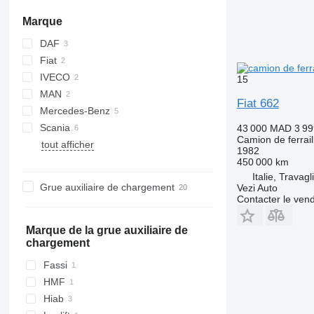
Marque
DAF
Fiat
CF
IVECO
XF
15
MAN
Eurotrakker
Fiat 662
Mercedes-Benz
TGL
Scania
Actros
Premium
43 000 MAD
3 99
Camion de ferrail
tout afficher
Antos
T-series
G-series
FH
4900
1982
Arocs
P-series
FM
450 000 km
Italie, Travagl
Atego
R-series
Grue auxiliaire de chargement
Vezi Auto
Contacter le ven
Marque de la grue auxiliaire de
chargement
Fassi
HMF
Hiab