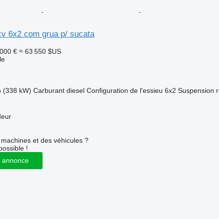
cv 6x2 com grua p/ sucata
 000 €
≈ 63 550 $US
le
h (338 kW)
Carburant
diesel
Configuration de l'essieu
6x2
Suspension
deur
machines et des véhicules ?
possible !
 annonce