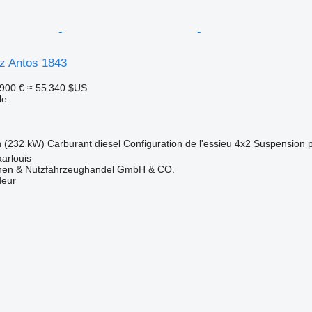
z Antos 1843
 900 €
≈ 55 340 $US
le
h (232 kW)
Carburant
diesel
Configuration de l'essieu
4x2
Suspension
arlouis
nen & Nutzfahrzeughandel GmbH & CO.
deur