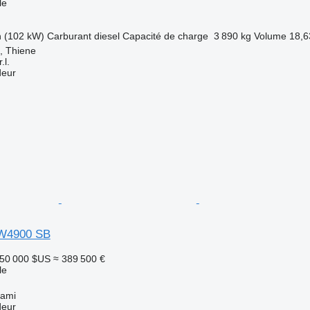
le
h (102 kW)
Carburant
diesel
Capacité de charge
3 890 kg
Volume
18,6
a, Thiene
.l.
deur
 W4900 SB
50 000 $US
≈ 389 500 €
le
iami
deur