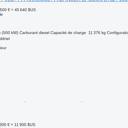
 500 €
≈ 45 640 $US
le
h (500 kW)
Carburant
diesel
Capacité de charge
11 376 kg
Configurati
ddriel
deur
300 €
≈ 11 900 $US