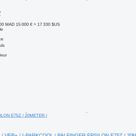
7
300 MAD
15 000 €
≈ 17 330 $US
le
ce
uls
deur
LON E75Z / 20METER /
0 / VEB+ / I-PARKCOOL / PALFINGER EPSILON E75Z / 20