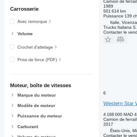
Camion de ferrail
1989
Carrosserie
501 614 km
Puissance
139 c
Avec remorque
Italie, Vicenz
Trucks Italiana S.r
Contacter le ven
Volume
Crochet d'attelage
Prise de force (PDF)
Moteur, boîte de vitesses
6
Marque du moteur
Western Star
Modèle de moteur
4 188 000 MAD
4
Puissance du moteur
Camion de ferrail
2017
Carburant
États-Unis, M
Contacter le ven
Volume du moteur