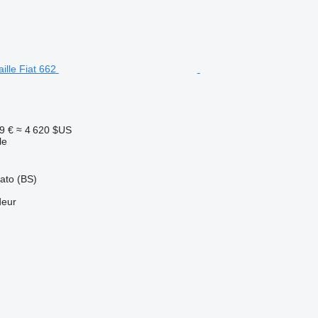
9 €
≈ 4 620 $US
le
iato (BS)
deur