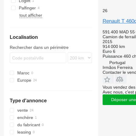
Loglift
Palfinger
26
tout afficher
Renault T 460
591 400 MAD
55
Camion de ferrail
Localisation
2015
914 000 km
Rechercher dans un périmètre
Euro 6
Puissance
460 c
Portugal
Irmãos Ferreira
Contacter le ven
Maroc
Europe
Vous vendez des 
Pays-Bas
Avec nous, c'est 
Allemagne
Déposer une
Type d'annonce
Italie
Hongrie
vente
République tchèque
enchère
France
du fabricant
Finlande
leasing