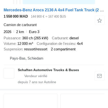
Mercedes-Benz Arocs 2136 A 4x4 Fuel Tank Truck (2 units)
1 558 000 MAD
144 900 €
≈ 167 400 $US
Camion de carburant
2026
2 km
Euro 3
Puissance
360 ch (265 kW)
Carburant
diesel
Volume
12 000 m³
Configuration de l'essieu
4x4
Suspension
ressort/ressort
2 compartiment
Pays-Bas, Schiedam
Schaften Automotive Trucks & Buses
depuis
7
ans sur Autoline