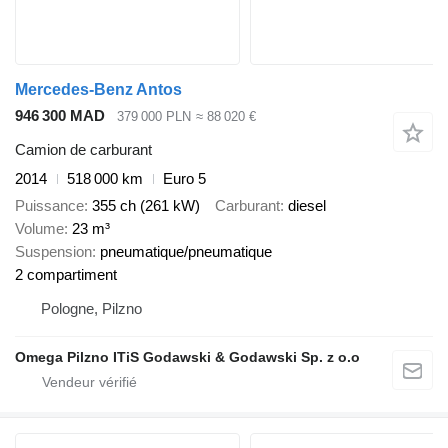
Mercedes-Benz Antos
946 300 MAD
379 000 PLN
≈ 88 020 €
Camion de carburant
2014
518 000 km
Euro 5
Puissance
355 ch (261 kW)
Carburant
diesel
Volume
23 m³
Suspension
pneumatique/pneumatique
2 compartiment
Pologne, Pilzno
Omega Pilzno ITiS Godawski & Godawski Sp. z o.o