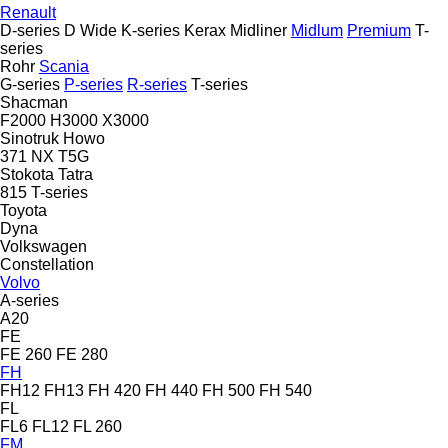
Renault
D-series
D Wide
K-series
Kerax
Midliner
Midlum
Premium
T-
series
Rohr
Scania
G-series
P-series
R-series
T-series
Shacman
F2000
H3000
X3000
Sinotruk Howo
371
NX
T5G
Stokota
Tatra
815
T-series
Toyota
Dyna
Volkswagen
Constellation
Volvo
A-series
A20
FE
FE 260
FE 280
FH
FH12
FH13
FH 420
FH 440
FH 500
FH 540
FL
FL6
FL12
FL 260
FM