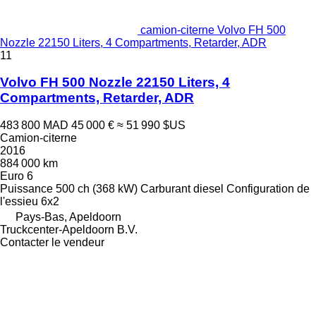
camion-citerne Volvo FH 500
Nozzle 22150 Liters, 4 Compartments, Retarder, ADR
11
Volvo FH 500 Nozzle 22150 Liters, 4
Compartments, Retarder, ADR
483 800 MAD
45 000 €
≈ 51 990 $US
Camion-citerne
2016
884 000 km
Euro 6
Puissance
500 ch (368 kW)
Carburant
diesel
Configuration de
l'essieu
6x2
Pays-Bas, Apeldoorn
Truckcenter-Apeldoorn B.V.
Contacter le vendeur