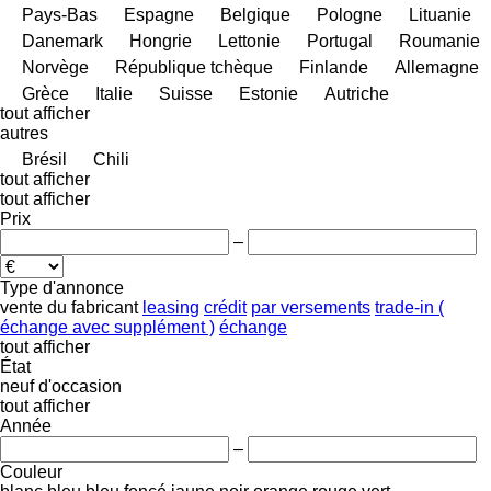
Pays-Bas
Espagne
Belgique
Pologne
Lituanie
Danemark
Hongrie
Lettonie
Portugal
Roumanie
Norvège
République tchèque
Finlande
Allemagne
Grèce
Italie
Suisse
Estonie
Autriche
tout afficher
autres
Brésil
Chili
tout afficher
tout afficher
Prix
–
Type d'annonce
vente
du fabricant
leasing
crédit
par versements
trade-in (
échange avec supplément )
échange
tout afficher
État
neuf
d'occasion
tout afficher
Année
–
Couleur