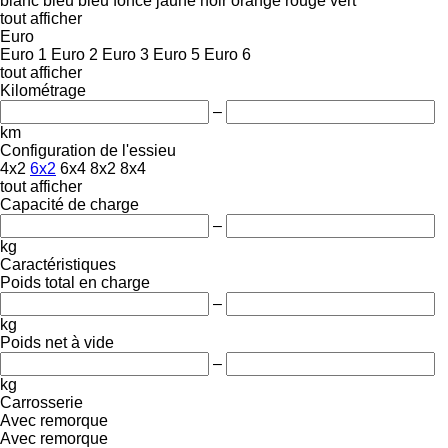
blanc
bleu
bleu foncé
jaune
noir
orange
rouge
vert
tout afficher
Euro
Euro 1
Euro 2
Euro 3
Euro 5
Euro 6
tout afficher
Kilométrage
–
km
Configuration de l'essieu
4x2
6x2
6x4
8x2
8x4
tout afficher
Capacité de charge
–
kg
Caractéristiques
Poids total en charge
–
kg
Poids net à vide
–
kg
Carrosserie
Avec remorque
Avec remorque