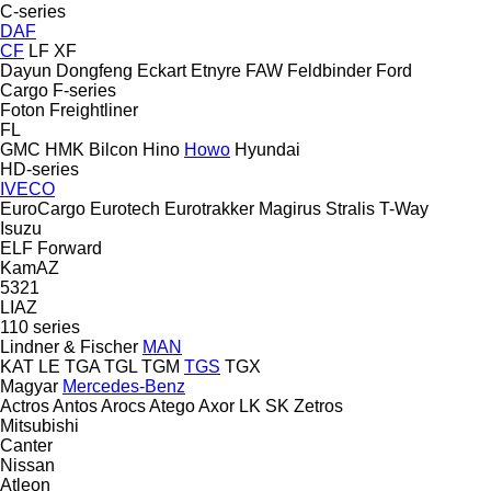
C-series
DAF
CF
LF
XF
Dayun
Dongfeng
Eckart
Etnyre
FAW
Feldbinder
Ford
Cargo
F-series
Foton
Freightliner
FL
GMC
HMK Bilcon
Hino
Howo
Hyundai
HD-series
IVECO
EuroCargo
Eurotech
Eurotrakker
Magirus
Stralis
T-Way
Isuzu
ELF
Forward
KamAZ
5321
LIAZ
110 series
Lindner & Fischer
MAN
KAT
LE
TGA
TGL
TGM
TGS
TGX
Magyar
Mercedes-Benz
Actros
Antos
Arocs
Atego
Axor
LK
SK
Zetros
Mitsubishi
Canter
Nissan
Atleon