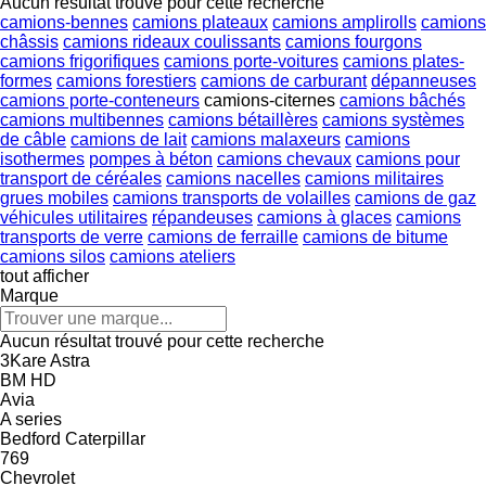
Aucun résultat trouvé pour cette recherche
camions-bennes
camions plateaux
camions amplirolls
camions
châssis
camions rideaux coulissants
camions fourgons
camions frigorifiques
camions porte-voitures
camions plates-
formes
camions forestiers
camions de carburant
dépanneuses
camions porte-conteneurs
camions-citernes
camions bâchés
camions multibennes
camions bétaillères
camions systèmes
de câble
camions de lait
camions malaxeurs
camions
isothermes
pompes à béton
camions chevaux
camions pour
transport de céréales
camions nacelles
camions militaires
grues mobiles
camions transports de volailles
camions de gaz
véhicules utilitaires
répandeuses
camions à glaces
camions
transports de verre
camions de ferraille
camions de bitume
camions silos
camions ateliers
tout afficher
Marque
Aucun résultat trouvé pour cette recherche
3Kare
Astra
BM
HD
Avia
A series
Bedford
Caterpillar
769
Chevrolet