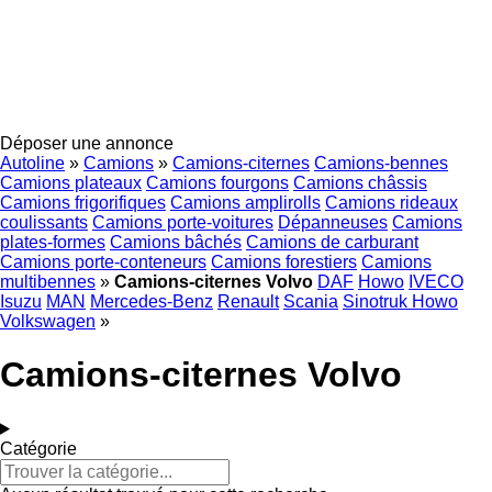
Déposer une annonce
Autoline
»
Camions
»
Camions-citernes
Camions-bennes
Camions plateaux
Camions fourgons
Camions châssis
Camions frigorifiques
Camions amplirolls
Camions rideaux
coulissants
Camions porte-voitures
Dépanneuses
Camions
plates-formes
Camions bâchés
Camions de carburant
Camions porte-conteneurs
Camions forestiers
Camions
multibennes
»
Camions-citernes Volvo
DAF
Howo
IVECO
Isuzu
MAN
Mercedes-Benz
Renault
Scania
Sinotruk Howo
Volkswagen
»
Camions-citernes Volvo
Catégorie