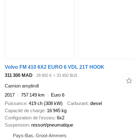
Volvo FM 410 6X2 EURO 6 VDL 21T HOOK
311 300 MAD
28 950 €
≈ 33 450 $US
Camion ampliroll
2017
757 149 km
Euro 6
Puissance
419 ch (308 kW)
Carburant
diesel
Capacité de charge
16 945 kg
Configuration de l'essieu
6x2
Suspension
ressort/pneumatique
Pays-Bas, Groot-Ammers