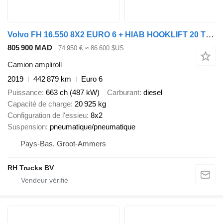
Volvo FH 16.550 8X2 EURO 6 + HIAB HOOKLIFT 20 TON
805 900 MAD
74 950 €
≈ 86 600 $US
Camion ampliroll
2019
442 879 km
Euro 6
Puissance
663 ch (487 kW)
Carburant
diesel
Capacité de charge
20 925 kg
Configuration de l'essieu
8x2
Suspension
pneumatique/pneumatique
Pays-Bas, Groot-Ammers
RH Trucks BV