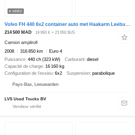
VIDÉO
Volvo FH 440 6x2 container auto met Haakarm Leebur hooklift 25 T
214 500 MAD
19 950 €
≈ 23 050 $US
Camion ampliroll
2008
316 850 km
Euro 4
Puissance
440 ch (323 kW)
Carburant
diesel
Capacité de charge
16 160 kg
Configuration de l'essieu
6x2
Suspension
parabolique
Pays-Bas, Leeuwarden
LVS Used Trucks BV