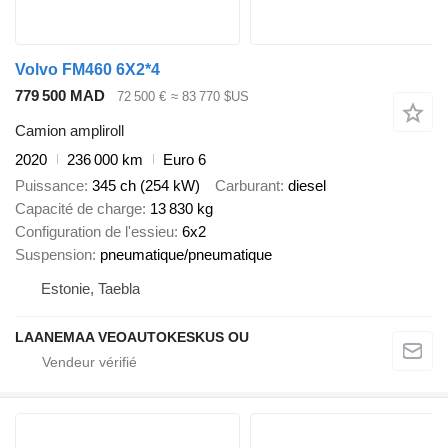
Volvo FM460 6X2*4
779 500 MAD
72 500 €
≈ 83 770 $US
Camion ampliroll
2020
236 000 km
Euro 6
Puissance
345 ch (254 kW)
Carburant
diesel
Capacité de charge
13 830 kg
Configuration de l'essieu
6x2
Suspension
pneumatique/pneumatique
Estonie, Taebla
LAANEMAA VEOAUTOKESKUS OU