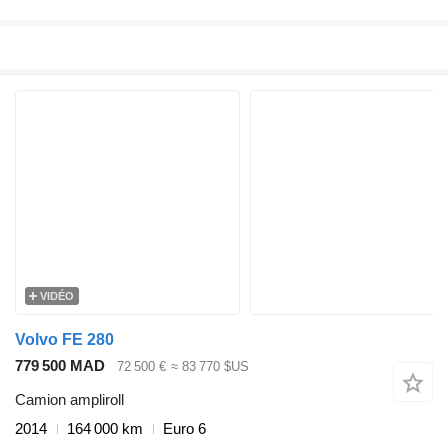
VIDÉO
Volvo FE 280
779 500 MAD
72 500 €
≈ 83 770 $US
Camion ampliroll
2014
164 000 km
Euro 6