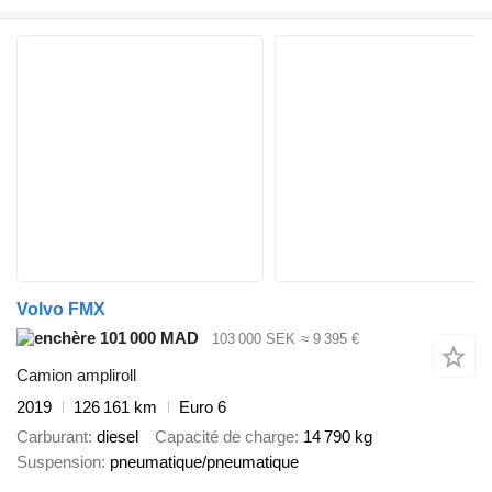
Volvo FMX
101 000 MAD
103 000 SEK
≈ 9 395 €
Camion ampliroll
2019
126 161 km
Euro 6
Carburant
diesel
Capacité de charge
14 790 kg
Suspension
pneumatique/pneumatique