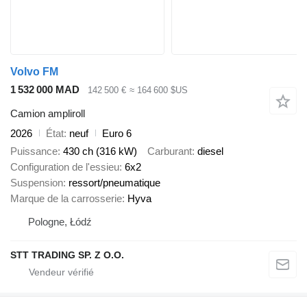
Volvo FM
1 532 000 MAD
142 500 €
≈ 164 600 $US
Camion ampliroll
2026
État
neuf
Euro 6
Puissance
430 ch (316 kW)
Carburant
diesel
Configuration de l'essieu
6x2
Suspension
ressort/pneumatique
Marque de la carrosserie
Hyva
Pologne, Łódź
STT TRADING SP. Z O.O.