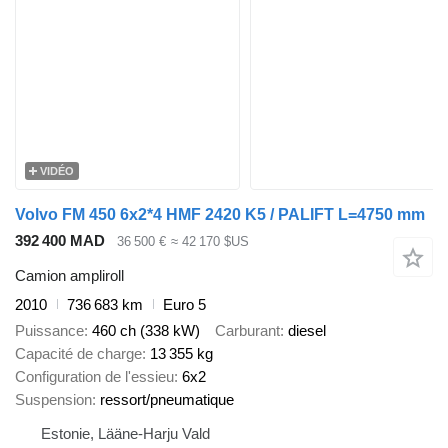
VIDÉO
Volvo FM 450 6x2*4 HMF 2420 K5 / PALIFT L=4750 mm
392 400 MAD
36 500 €
≈ 42 170 $US
Camion ampliroll
2010
736 683 km
Euro 5
Puissance
460 ch (338 kW)
Carburant
diesel
Capacité de charge
13 355 kg
Configuration de l'essieu
6x2
Suspension
ressort/pneumatique
Estonie, Lääne-Harju Vald