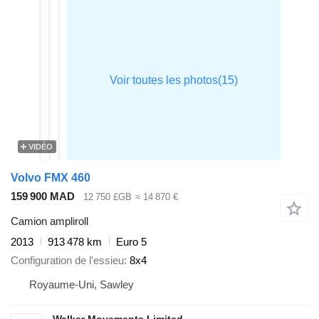
VIDÉO
Volvo FMX 460
159 900 MAD
12 750 £GB
≈ 14 870 €
Camion ampliroll
2013
913 478 km
Euro 5
Configuration de l'essieu
8x4
Royaume-Uni, Sawley