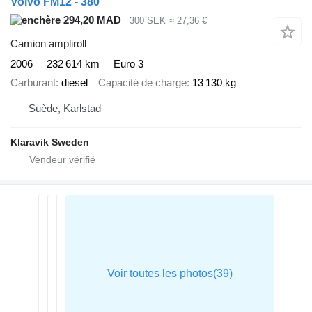
Volvo FM12 - 380
294,20 MAD
300 SEK
≈ 27,36 €
Camion ampliroll
2006
232 614 km
Euro 3
Carburant
diesel
Capacité de charge
13 130 kg
Suède, Karlstad
Klaravik Sweden