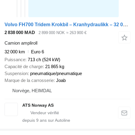
Volvo FH700 Tridem Krokbil – Kranhydraulikk – 32 000 km!
2 838 000 MAD
2 899 000 NOK
≈ 263 900 €
Camion ampliroll
32 000 km
Euro 6
Puissance
713 ch (524 kW)
Capacité de charge
21 865 kg
Suspension
pneumatique/pneumatique
Marque de la carrosserie
Joab
Norvège, HEIMDAL
ATS Norway AS
depuis
9
ans sur Autoline